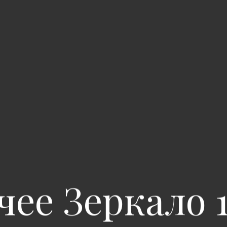
чее Зеркало 1