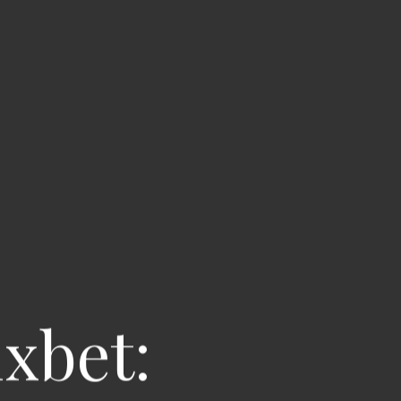
xbet: