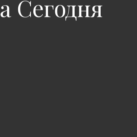
а Сегодня