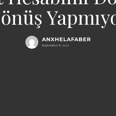
önüş Yapmıy
ANXHELAFABER
September 8, 2022