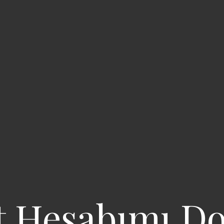
t Hesabımı D