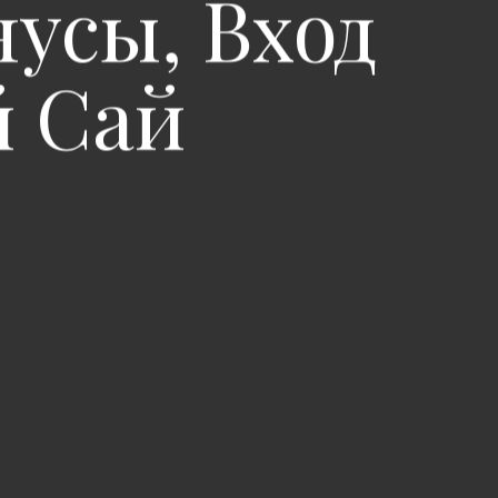
нусы, Вход
 Сай