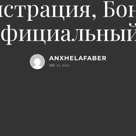
истрация, Бо
Официальный
ANXHELAFABER
July 23, 2022