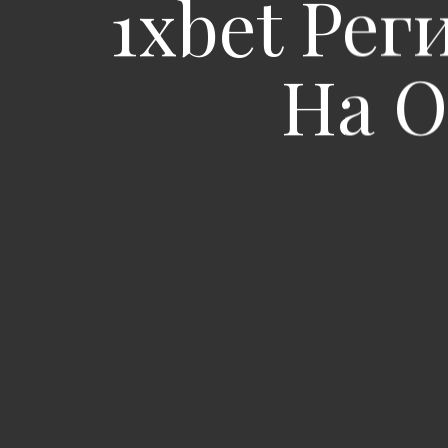
1xbet Рег
На 