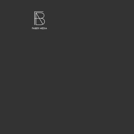
Skip
to
main
content