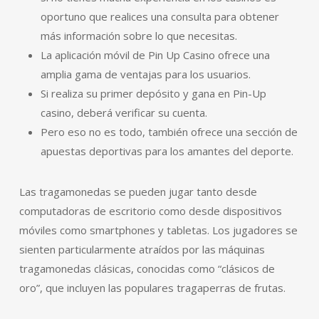
oportuno que realices una consulta para obtener
más información sobre lo que necesitas.
La aplicación móvil de Pin Up Casino ofrece una
amplia gama de ventajas para los usuarios.
Si realiza su primer depósito y gana en Pin-Up
casino, deberá verificar su cuenta.
Pero eso no es todo, también ofrece una sección de
apuestas deportivas para los amantes del deporte.
Las tragamonedas se pueden jugar tanto desde
computadoras de escritorio como desde dispositivos
móviles como smartphones y tabletas. Los jugadores se
sienten particularmente atraídos por las máquinas
tragamonedas clásicas, conocidas como “clásicos de
oro”, que incluyen las populares tragaperras de frutas.