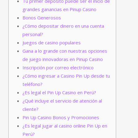
Tu primer depósito puede ser el inicio de
grandes ganancias en Pinup Casino
Bonos Generosos
¿Cómo depositar dinero en una cuenta
personal?
Juegos de casino populares
Gana a lo grande con nuestras opciones
de juego innovadoras en Pinup Casino
Inscripción por correo electrónico
¿Cómo ingresar a Casino Pin Up desde tu
teléfono?
¿Es legal el Pin Up Casino en Perú?
¿Qué incluye el servicio de atención al
cliente?
Pin Up Casino Bonos y Promociones
¿Es legal jugar al casino online Pin Up en
Perú?