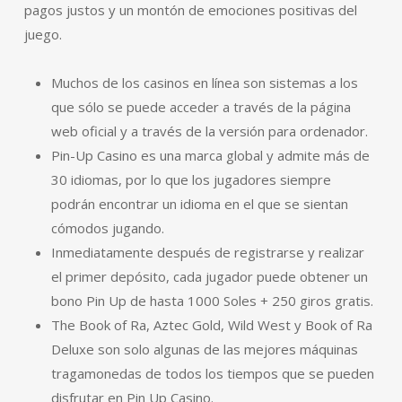
pagos justos y un montón de emociones positivas del
juego.
Muchos de los casinos en línea son sistemas a los
que sólo se puede acceder a través de la página
web oficial y a través de la versión para ordenador.
Pin-Up Casino es una marca global y admite más de
30 idiomas, por lo que los jugadores siempre
podrán encontrar un idioma en el que se sientan
cómodos jugando.
Inmediatamente después de registrarse y realizar
el primer depósito, cada jugador puede obtener un
bono Pin Up de hasta 1000 Soles + 250 giros gratis.
The Book of Ra, Aztec Gold, Wild West y Book of Ra
Deluxe son solo algunas de las mejores máquinas
tragamonedas de todos los tiempos que se pueden
disfrutar en Pin Up Casino.