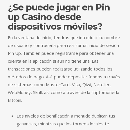
¿Se puede jugar en Pin
up Casino desde
dispositivos móviles?
En la ventana de inicio, tendrás que introducir tu nombre
de usuario y contraseña para realizar un inicio de sesión
Pin Up. También puede registrarse para obtener una
cuenta en la aplicación si aún no tiene una. Las
transacciones pueden realizarse utilizando todos los
métodos de pago. Así, puede depositar fondos a través
de sistemas como MasterCard, Visa, Qiwi, Neteller,
WebMoney, Skrill, así como a través de la criptomoneda
Bitcoin.
Los niveles de bonificación a menudo duplican tus
ganancias, mientras que los torneos locales te