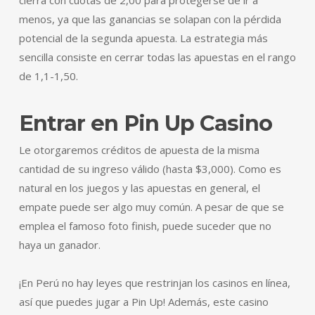
cierra con cuotas de 2,00 para protegerse de ir a
menos, ya que las ganancias se solapan con la pérdida
potencial de la segunda apuesta. La estrategia más
sencilla consiste en cerrar todas las apuestas en el rango
de 1,1-1,50.
Entrar en Pin Up Casino
Le otorgaremos créditos de apuesta de la misma
cantidad de su ingreso válido (hasta $3,000). Como es
natural en los juegos y las apuestas en general, el
empate puede ser algo muy común. A pesar de que se
emplea el famoso foto finish, puede suceder que no
haya un ganador.
¡En Perú no hay leyes que restrinjan los casinos en línea,
así que puedes jugar a Pin Up! Además, este casino