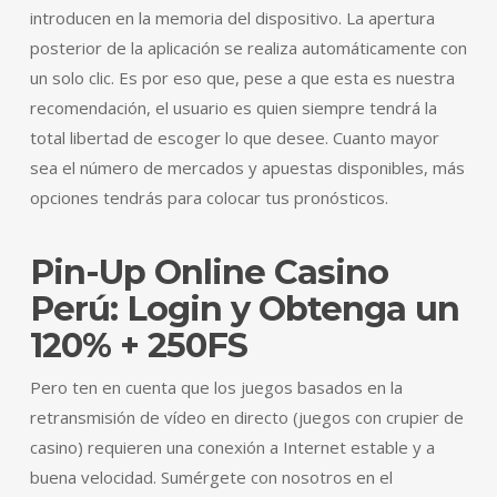
introducen en la memoria del dispositivo. La apertura
posterior de la aplicación se realiza automáticamente con
un solo clic. Es por eso que, pese a que esta es nuestra
recomendación, el usuario es quien siempre tendrá la
total libertad de escoger lo que desee. Cuanto mayor
sea el número de mercados y apuestas disponibles, más
opciones tendrás para colocar tus pronósticos.
Pin-Up Online Casino
Perú: Login y Obtenga un
120% + 250FS
Pero ten en cuenta que los juegos basados en la
retransmisión de vídeo en directo (juegos con crupier de
casino) requieren una conexión a Internet estable y a
buena velocidad. Sumérgete con nosotros en el