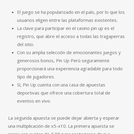
El juego se ha popularizado en el país, por lo que los
usuarios eligen entre las plataformas existentes.
La clave para participar en el casino pin up es el
registro, que abre el acceso a todas las tragaperras
del sitio.
Con su amplia selección de emocionantes juegos y
generosos bonos, Pin Up Perú seguramente
proporcionará una experiencia agradable para todo
tipo de jugadores.
Sí, Pin Up cuenta con una casa de apuestas
deportivas que ofrece una cobertura total de
eventos en vivo.
La segunda apuesta se puede dejar abierta y esperar
una multiplicación de x5-x10. La primera apuesta se