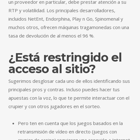
un proveedor en particular, debe prestar atención a su
RTP y volatilidad. Los principales desarrolladores,
incluidos NetEnt, Endorphina, Play n Go, Spinomenal y
muchos otros, ofrecen máquinas tragamonedas con una
tasa de devolución de al menos el 96 %.
¿Está restringido el
acceso al sitio?
Sugerimos desglosar cada uno de ellos identificando sus
principales pros y contras. Incluso puedes hacer tus
apuestas con la voz, lo que te permite interactuar con el
crupier y con otros jugadores en el sorteo.
Pero ten en cuenta que los juegos basados en la
retransmisión de vídeo en directo (juegos con