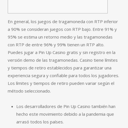
En general, los juegos de tragamoneda con RTP inferior
a 90% se consideran juegos con RTP bajo. Entre 91% y
95% se estima un retorno medio y las tragamonedas
con RTP de entre 96% y 99% tienen un RTP alto.
Puedes jugar a Pin Up Casino gratis y sin registro en la
versión demo de las tragamonedas. Casino tiene límites
y tiempos de retiro establecidos para garantizar una
experiencia segura y confiable para todos los jugadores.
Los límites y tiempos de retiro pueden variar según el
método seleccionado.
Los desarrolladores de Pin Up Casino también han
hecho este movimiento debido a la pandemia que
arrasó todos los países.