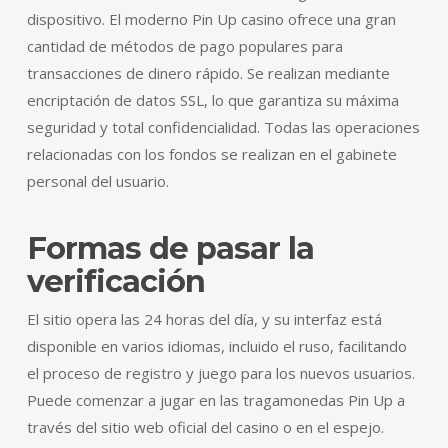
dispositivo. El moderno Pin Up casino ofrece una gran
cantidad de métodos de pago populares para
transacciones de dinero rápido. Se realizan mediante
encriptación de datos SSL, lo que garantiza su máxima
seguridad y total confidencialidad. Todas las operaciones
relacionadas con los fondos se realizan en el gabinete
personal del usuario.
Formas de pasar la
verificación
El sitio opera las 24 horas del día, y su interfaz está
disponible en varios idiomas, incluido el ruso, facilitando
el proceso de registro y juego para los nuevos usuarios.
Puede comenzar a jugar en las tragamonedas Pin Up a
través del sitio web oficial del casino o en el espejo.