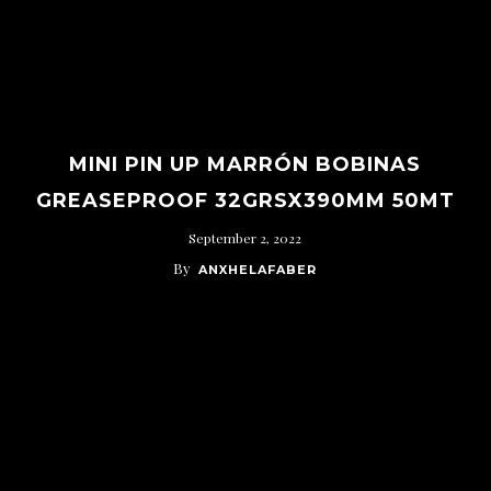
MINI PIN UP MARRÓN BOBINAS
GREASEPROOF 32GRSX390MM 50MT
September 2, 2022
By
ANXHELAFABER