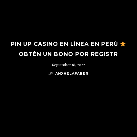
PIN UP CASINO EN LÍNEA EN PERÚ
OBTÉN UN BONO POR REGISTR
September 18, 2022
By
ANXHELAFABER