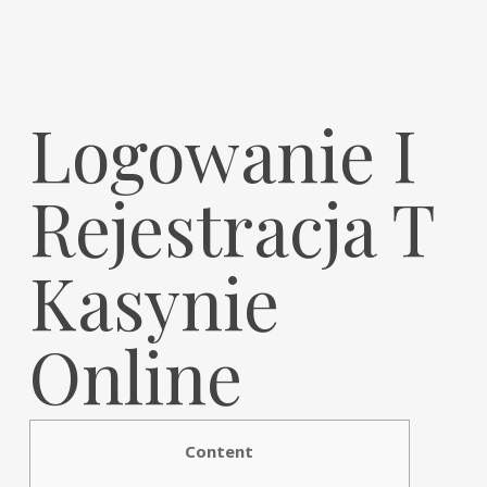
Logowanie I
Rejestracja T
Kasynie
Online
Content