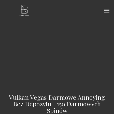
Skip
Men
to
main
content
Vulkan Vegas Darmowe Annoying
Bez Depozytu +150 Darmowych
Spinów