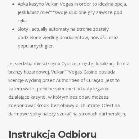
Apka kasyno Vulkan Vegas in order to idealna opcja,
jeśli lubisz mieć” “swoje ulubione gry zawsze pod
ręką.
Sloty i actually automaty na stronie zostały
podzielone według producentów, nowości oraz
popularnych gier.
Jej siedziba mieści się na Cyprze, częstej lokalizacji firm z
branży hazardowej. Vulkan” “Vegas Casino posiada
licencję wydaną przez Authorities of Curaçao. Jest to
zatem watts pełni bezpieczne i actually legalnie
działające kasyno, w którym bez obaw możesz
zdeponować środki bez obawy o ich utratę. Ofert na
darmowe spiny należy szukać na stronach partnerskich.
Instrukcja Odbioru