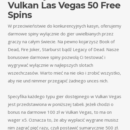
Vulkan Las Vegas 50 Free
Spins
W przeciwieństwie do konkurencyjnych kasyn, oferujemy
darmowe spiny wyłącznie do gier uwielbianych przez
graczy na całym świecie. Na pewno kojarzysz Book of
Dead, Fire Joker, Starburst bądź Legacy of Dead. Nasze
bonusowe darmowe spiny pozwolą Ci testować i
wygrywać wyłącznie w najlepszych slotach
wszechczasów. Warto mieć na nie oko i zrobić wszystko,
aby nie und nimmer przegapić żadnego unces nich.
Specyfika każdego typu gier dostępnego w Vulkan Vegas
jest przedstawiona w poniższej tabeli. Jeżeli chodzi o
bonus na darmowe 100 zł w Vulkan Vegas, to ma on
wager x5. Oznacza to, że aby wypłacić wygrane musisz
nim zagrać pięć razy, czyli postawić sumarycznie 500 zł.