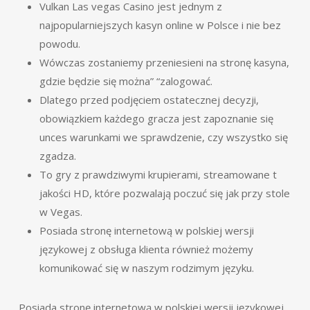
Vulkan Las vegas Casino jest jednym z
najpopularniejszych kasyn online w Polsce i nie bez
powodu.
Wówczas zostaniemy przeniesieni na stronę kasyna,
gdzie będzie się można” “zalogować.
Dlatego przed podjęciem ostatecznej decyzji,
obowiązkiem każdego gracza jest zapoznanie się
unces warunkami we sprawdzenie, czy wszystko się
zgadza.
To gry z prawdziwymi krupierami, streamowane t
jakości HD, które pozwalają poczuć się jak przy stole
w Vegas.
Posiada stronę internetową w polskiej wersji
językowej z obsługa klienta również możemy
komunikować się w naszym rodzimym języku.
Posiada stronę internetową w polskiej wersji językowej