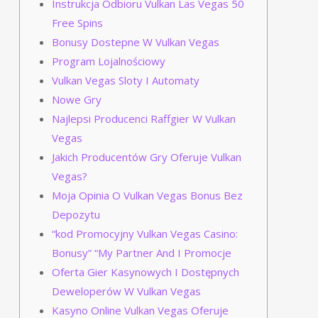
Instrukcja Odbioru Vulkan Las Vegas 50
Free Spins
Bonusy Dostepne W Vulkan Vegas
Program Lojalnościowy
Vulkan Vegas Sloty I Automaty
Nowe Gry
Najlepsi Producenci Raffgier W Vulkan
Vegas
Jakich Producentów Gry Oferuje Vulkan
Vegas?
Moja Opinia O Vulkan Vegas Bonus Bez
Depozytu
“kod Promocyjny Vulkan Vegas Casino:
Bonusy” “My Partner And I Promocje
Oferta Gier Kasynowych I Dostępnych
Deweloperów W Vulkan Vegas
Kasyno Online Vulkan Vegas Oferuje