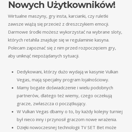
Nowych Użytkowników!
Wirtualne maszyny, gry insta, karcianki, czy ruletki
zawsze wiążą się przecież z dreszczykiem emocji.
Darmowe środki możesz wykorzystać na wybrane sloty,
których retahíla znajduje się w regulaminie kasyna.
Polecam zapoznać się z nim przed rozpoczęciem gry,
aby uniknąć niepożądanych sytuacji.
Dedykowani, którzy dużo wydają w kasynie Vulkan
Vegas, mają specjalny program lojalnościowy.
Mamy bogate doświadczenie i wielu podobnych
partnerów, dlatego też wiemy, czego oczekują
gracze, zwłaszcza ci początkujący.
W Vulkan Vegas dbamy o to, by każdy kolejny turniej
był nieco inny i przynosił graczom nowe wrażenia.
Dzięki nowoczesnej technologii TV SET Bet może