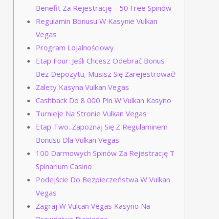
Benefit Za Rejestrację – 50 Free Spinów
Regulamin Bonusu W Kasynie Vulkan
Vegas
Program Lojalnościowy
Etap Four: Jeśli Chcesz Odebrać Bonus
Bez Depozytu, Musisz Się Zarejestrować!
Zalety Kasyna Vulkan Vegas
Cashback Do 8 000 Pln W Vulkan Kasyno
Turnieje Na Stronie Vulkan Vegas
Etap Two: Zapoznaj Się Z Regulaminem
Bonusu Dla Vulkan Vegas
100 Darmowych Spinów Za Rejestrację T
Spinarium Casino
Podejście Do Bezpieczeństwa W Vulkan
Vegas
Zаgrаj W Vulcan Vegas Kasyno Nа