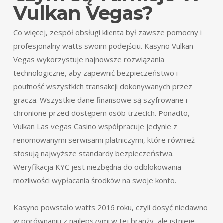
Vulkan Vegas?
Co więcej, zespół obsługi klienta był zawsze pomocny i
profesjonalny watts swoim podejściu. Kasyno Vulkan
Vegas wykorzystuje najnowsze rozwiązania
technologiczne, aby zapewnić bezpieczeństwo i
poufność wszystkich transakcji dokonywanych przez
gracza. Wszystkie dane finansowe są szyfrowane i
chronione przed dostępem osób trzecich. Ponadto,
Vulkan Las vegas Casino współpracuje jedynie z
renomowanymi serwisami płatniczymi, które również
stosują najwyższe standardy bezpieczeństwa.
Weryfikacja KYC jest niezbędna do odblokowania
możliwości wypłacania środków na swoje konto.
Kasyno powstało watts 2016 roku, czyli dosyć niedawno
w porównaniu z najlepszymi w tej branży, ale istnieje