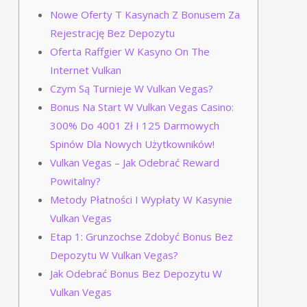
Nowe Oferty T Kasynach Z Bonusem Za
Rejestrację Bez Depozytu
Oferta Raffgier W Kasyno On The
Internet Vulkan
Czym Są Turnieje W Vulkan Vegas?
Bonus Na Start W Vulkan Vegas Casino:
300% Do 4001 Zł I 125 Darmowych
Spinów Dla Nowych Użytkowników!
Vulkan Vegas – Jak Odebrać Reward
Powitalny?
Metody Płatności I Wypłaty W Kasynie
Vulkan Vegas
Etap 1: Grunzochse Zdobyć Bonus Bez
Depozytu W Vulkan Vegas?
Jak Odebrać Bonus Bez Depozytu W
Vulkan Vegas