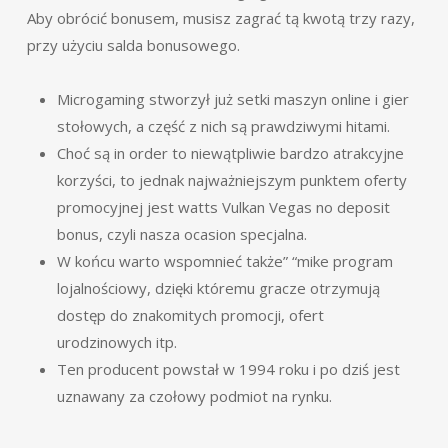
Aby obrócić bonusem, musisz zagrać tą kwotą trzy razy,
przy użyciu salda bonusowego.
Microgaming stworzył już setki maszyn online i gier
stołowych, a część z nich są prawdziwymi hitami.
Сhoć są in order to niewątpliwie bardzo atrakcyjne
korzyści, to jednak najważniejszym punktem oferty
promocyjnej jest watts Vulkan Vegas no deposit
bonus, czyli nasza ocasion specjalna.
W końcu warto wspomnieć także” “mike program
lojalnościowy, dzięki któremu gracze otrzymują
dostęp do znakomitych promocji, ofert
urodzinowych itp.
Ten producent powstał w 1994 roku i po dziś jest
uznawany za czołowy podmiot na rynku.