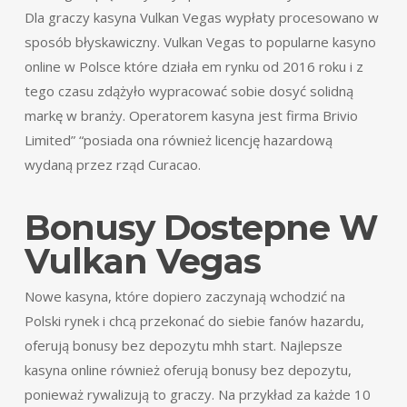
Dla graczy kasyna Vulkan Vegas wypłaty procesowano w
sposób błyskawiczny. Vulkan Vegas to popularne kasyno
online w Polsce które działa em rynku od 2016 roku i z
tego czasu zdążyło wypracować sobie dosyć solidną
markę w branży. Operatorem kasyna jest firma Brivio
Limited” “posiada ona również licencję hazardową
wydaną przez rząd Curacao.
Bonusy Dostepne W
Vulkan Vegas
Nowe kasyna, które dopiero zaczynają wchodzić na
Polski rynek i chcą przekonać do siebie fanów hazardu,
oferują bonusy bez depozytu mhh start. Najlepsze
kasyna online również oferują bonusy bez depozytu,
ponieważ rywalizują to graczy. Na przykład za każde 10