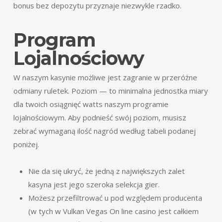
bonus bez depozytu przyznaje niezwykle rzadko.
Program
Lojalnościowy
W naszym kasynie możliwe jest zagranie w przeróżne
odmiany ruletek. Poziom — to minimalna jednostka miary
dla twoich osiągnięć watts naszym programie
lojalnościowym. Aby podnieść swój poziom, musisz
zebrać wymaganą ilość nagród według tabeli podanej
poniżej.
Nie da się ukryć, że jedną z największych zalet
kasyna jest jego szeroka selekcja gier.
Możesz przefiltrować u pod względem producenta
(w tych w Vulkan Vegas On line casino jest całkiem