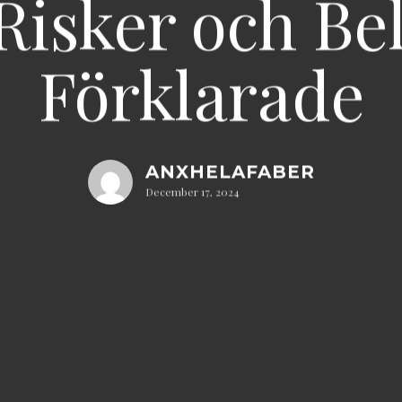
 Risker och Be
Förklarade
ANXHELAFABER
December 17, 2024