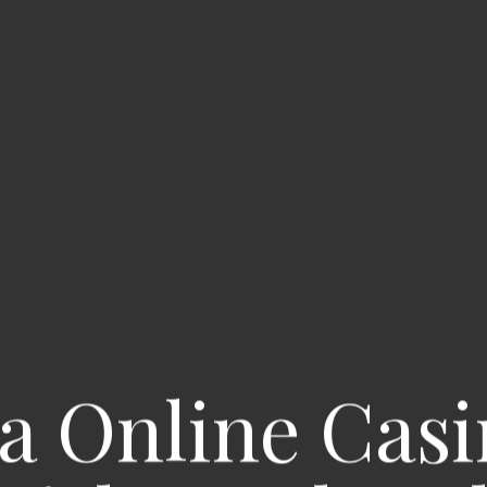
a Online Cas