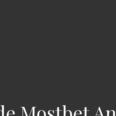
de Mostbet A