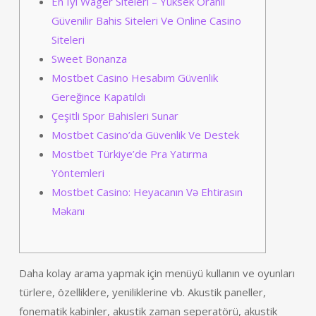
En Iyi Wager Siteleri – Yüksek Oranlı
Güvenilir Bahis Siteleri Ve Online Casino
Siteleri
Sweet Bonanza
Mostbet Casino Hesabım Güvenlik
Gereğince Kapatıldı
Çeşitli Spor Bahisleri Sunar
Mostbet Casino’da Güvenlik Ve Destek
Mostbet Türkiye’de Pra Yatırma
Yöntemleri
Mostbet Casino: Heyacanın Və Ehtirasın
Məkanı
Daha kolay arama yapmak için menüyü kullanın ve oyunları
türlere, özelliklere, yeniliklerine vb. Akustik paneller,
fonematik kabinler, akustik zaman seperatörü, akustik