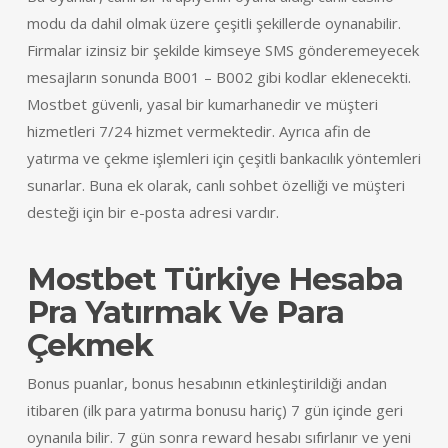
modu da dahil olmak üzere çeşitli şekillerde oynanabilir.
Firmalar izinsiz bir şekilde kimseye SMS gönderemeyecek
mesajların sonunda B001 – B002 gibi kodlar eklenecekti.
Mostbet güvenli, yasal bir kumarhanedir ve müşteri
hizmetleri 7/24 hizmet vermektedir. Ayrıca afin de
yatırma ve çekme işlemleri için çeşitli bankacılık yöntemleri
sunarlar. Buna ek olarak, canlı sohbet özelliği ve müşteri
desteği için bir e-posta adresi vardır.
Mostbet Türkiye Hesaba
Pra Yatırmak Ve Para
Çekmek
Bonus puanlar, bonus hesabının etkinleştirildiği andan
itibaren (ilk para yatırma bonusu hariç) 7 gün içinde geri
oynanıla bilir. 7 gün sonra reward hesabı sıfırlanır ve yeni