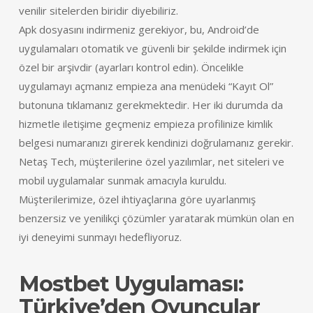
venilir sitelerden biridir diyebiliriz.
Apk dosyasını indirmeniz gerekiyor, bu, Android’de
uygulamaları otomatik ve güvenli bir şekilde indirmek için
özel bir arşivdir (ayarları kontrol edin). Öncelikle
uygulamayı açmanız empieza ana menüdeki “Kayıt Ol”
butonuna tıklamanız gerekmektedir. Her iki durumda da
hizmetle iletişime geçmeniz empieza profilinize kimlik
belgesi numaranızı girerek kendinizi doğrulamanız gerekir.
Netaş Tech, müşterilerine özel yazılımlar, net siteleri ve
mobil uygulamalar sunmak amacıyla kuruldu.
Müşterilerimize, özel ihtiyaçlarına göre uyarlanmış
benzersiz ve yenilikçi çözümler yaratarak mümkün olan en
iyi deneyimi sunmayı hedefliyoruz.
Mostbet Uygulaması:
Türkiye’den Oyuncular