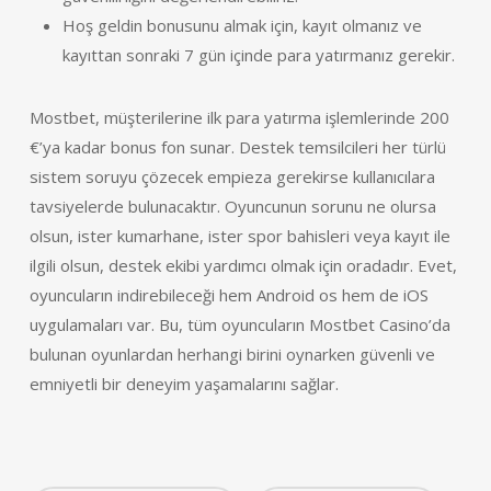
Hoş geldin bonusunu almak için, kayıt olmanız ve
kayıttan sonraki 7 gün içinde para yatırmanız gerekir.
Mostbet, müşterilerine ilk para yatırma işlemlerinde 200
€’ya kadar bonus fon sunar. Destek temsilcileri her türlü
sistem soruyu çözecek empieza gerekirse kullanıcılara
tavsiyelerde bulunacaktır. Oyuncunun sorunu ne olursa
olsun, ister kumarhane, ister spor bahisleri veya kayıt ile
ilgili olsun, destek ekibi yardımcı olmak için oradadır. Evet,
oyuncuların indirebileceği hem Android os hem de iOS
uygulamaları var. Bu, tüm oyuncuların Mostbet Casino’da
bulunan oyunlardan herhangi birini oynarken güvenli ve
emniyetli bir deneyim yaşamalarını sağlar.