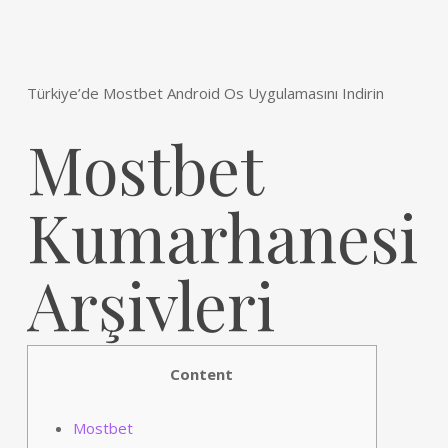
Türkiye’de Mostbet Android Os Uygulamasını Indirin
Mostbet
Kumarhanesi
Arşivleri
Content
Mostbet