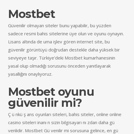
Mostbet
Güvenilir olmayan siteler bunu yapabilir, bu yüzden
sadece resmi bahis sitelerine üye olun ve oyunu oynayın.
Lisans altında de uma işlev gören internet site, bu
güvenilir görüntüyü doğrudan destekle daha yüksek bir
seviyeye taşır. Türkiye’deki Mostbet kumarhanesinin
yasal olup olmadığı sorusunu önceden yanıtlayarak
yasallığını onaylıyoruz.
Mostbet oyunu
güvenilir mi?
Ç ü nkü ş ans oyunları siteleri, bahis siteler, online online
casino siteleri inanı n sizin bilgisayarı nı zdan daha gü
venlidir. Mostbet Gü venilir mi sorusuna gelince, en gü