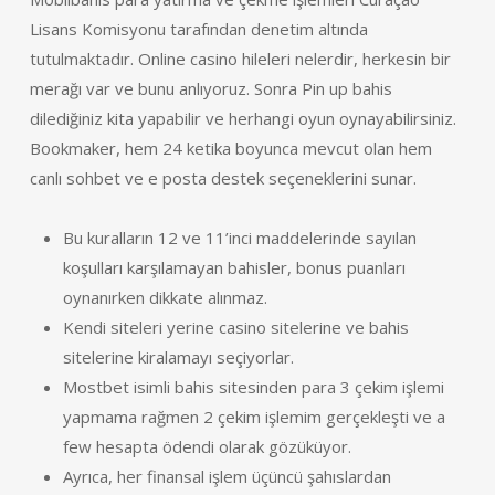
Lisans Komisyonu tarafından denetim altında
tutulmaktadır. Online casino hileleri nelerdir, herkesin bir
merağı var ve bunu anlıyoruz. Sonra Pin up bahis
dilediğiniz kita yapabilir ve herhangi oyun oynayabilirsiniz.
Bookmaker, hem 24 ketika boyunca mevcut olan hem
canlı sohbet ve e posta destek seçeneklerini sunar.
Bu kuralların 12 ve 11’inci maddelerinde sayılan
koşulları karşılamayan bahisler, bonus puanları
oynanırken dikkate alınmaz.
Kendi siteleri yerine casino sitelerine ve bahis
sitelerine kiralamayı seçiyorlar.
Mostbet isimli bahis sitesinden para 3 çekim işlemi
yapmama rağmen 2 çekim işlemim gerçekleşti ve a
few hesapta ödendi olarak gözüküyor.
Ayrıca, her finansal işlem üçüncü şahıslardan