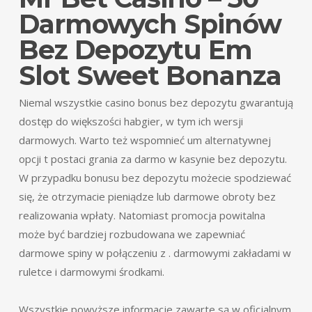
Darmowych Spinów
Bez Depozytu Em
Slot Sweet Bonanza
Niemal wszystkie casino bonus bez depozytu gwarantują
dostęp do większości habgier, w tym ich wersji
darmowych. Warto też wspomnieć um alternatywnej
opcji t postaci grania za darmo w kasynie bez depozytu.
W przypadku bonusu bez depozytu możecie spodziewać
się, że otrzymacie pieniądze lub darmowe obroty bez
realizowania wpłaty. Natomiast promocja powitalna
może być bardziej rozbudowana we zapewniać
darmowe spiny w połączeniu z . darmowymi zakładami w
ruletce i darmowymi środkami.
Wszystkie powyższe informacje zawarte są w oficjalnym