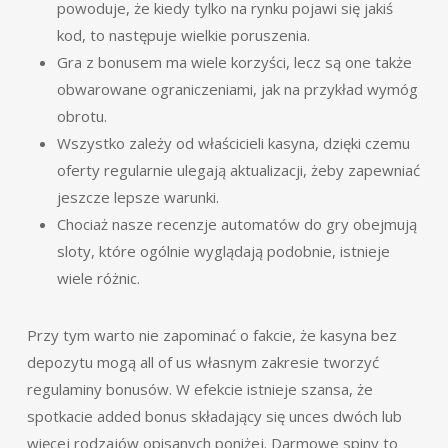
powoduje, że kiedy tylko na rynku pojawi się jakiś
kod, to następuje wielkie poruszenia.
Gra z bonusem ma wiele korzyści, lecz są one także
obwarowane ograniczeniami, jak na przykład wymóg
obrotu.
Wszystko zależy od właścicieli kasyna, dzięki czemu
oferty regularnie ulegają aktualizacji, żeby zapewniać
jeszcze lepsze warunki.
Chociaż nasze recenzje automatów do gry obejmują
sloty, które ogólnie wyglądają podobnie, istnieje
wiele różnic.
Przy tym warto nie zapominać o fakcie, że kasyna bez
depozytu mogą all of us własnym zakresie tworzyć
regulaminy bonusów. W efekcie istnieje szansa, że
spotkacie added bonus składający się unces dwóch lub
więcej rodzajów opisanych poniżej. Darmowe spiny to