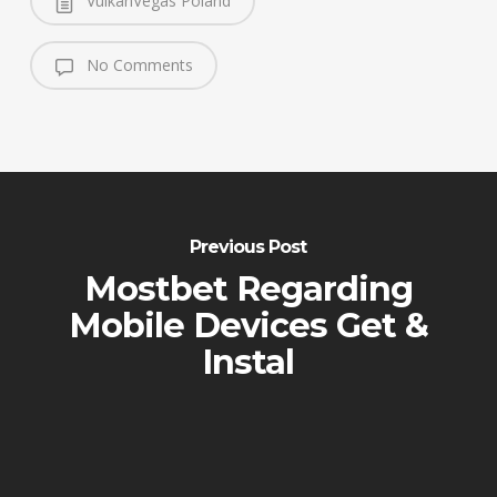
VulkanVegas Poland
No Comments
Previous Post
Mostbet Regarding
Mobile Devices Get &
Instal