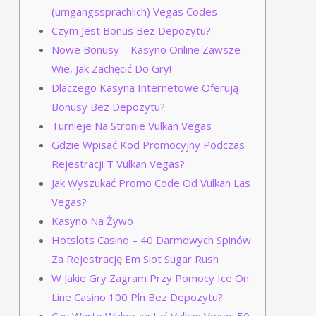
(umgangssprachlich) Vegas Codes
Czym Jest Bonus Bez Depozytu?
Nowe Bonusy – Kasyno Online Zawsze
Wie, Jak Zachęcić Do Gry!
Dlaczego Kasyna Internetowe Oferują
Bonusy Bez Depozytu?
Turnieje Na Stronie Vulkan Vegas
Gdzie Wpisać Kod Promocyjny Podczas
Rejestracji T Vulkan Vegas?
Jak Wyszukać Promo Code Od Vulkan Las
Vegas?
Kasyno Na Żywo
Hotslots Casino – 40 Darmowych Spinów
Za Rejestrację Em Slot Sugar Rush
W Jakie Gry Zagram Przy Pomocy Ice On
Line Casino 100 Pln Bez Depozytu?