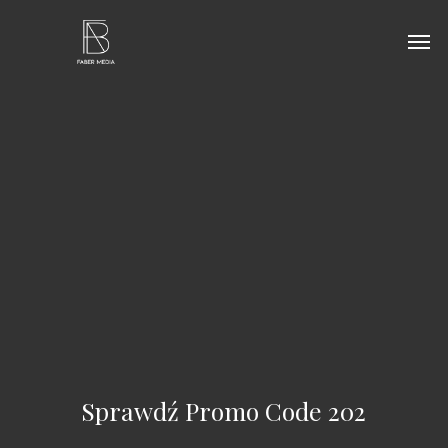
Skip
Men
to
main
content
Sprawdź Promo Code 202