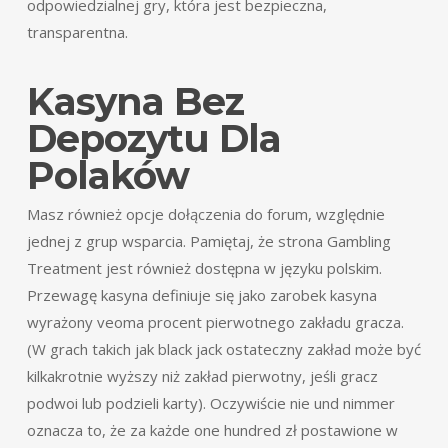
odpowiedzialnej gry, która jest bezpieczna,
transparentna.
Kasyna Bez
Depozytu Dla
Polaków
Masz również opcje dołączenia do forum, względnie
jednej z grup wsparcia. Pamiętaj, że strona Gambling
Treatment jest również dostępna w języku polskim.
Przewagę kasyna definiuje się jako zarobek kasyna
wyrażony veoma procent pierwotnego zakładu gracza.
(W grach takich jak black jack ostateczny zakład może być
kilkakrotnie wyższy niż zakład pierwotny, jeśli gracz
podwoi lub podzieli karty). Oczywiście nie und nimmer
oznacza to, że za każde one hundred zł postawione w