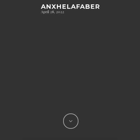
ANXHELAFABER
April 28, 2022