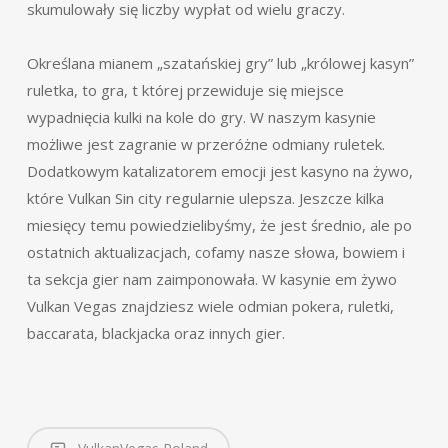
skumulowały się liczby wypłat od wielu graczy.
Określana mianem „szatańskiej gry” lub „królowej kasyn”
ruletka, to gra, t której przewiduje się miejsce
wypadnięcia kulki na kole do gry. W naszym kasynie
możliwe jest zagranie w przeróżne odmiany ruletek.
Dodatkowym katalizatorem emocji jest kasyno na żywo,
które Vulkan Sin city regularnie ulepsza. Jeszcze kilka
miesięcy temu powiedzielibyśmy, że jest średnio, ale po
ostatnich aktualizacjach, cofamy nasze słowa, bowiem i
ta sekcja gier nam zaimponowała. W kasynie em żywo
Vulkan Vegas znajdziesz wiele odmian pokera, ruletki,
baccarata, blackjacka oraz innych gier.