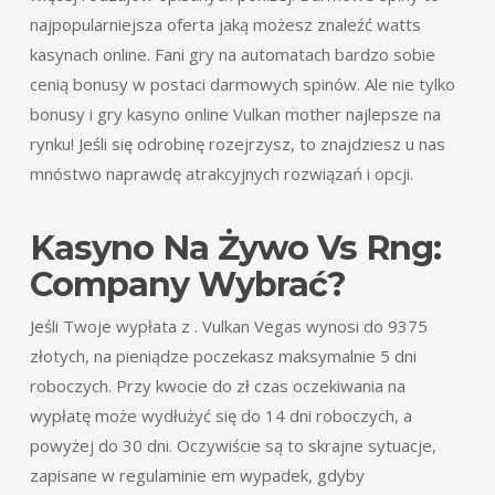
najpopularniejsza oferta jaką możesz znaleźć watts
kasynach online. Fani gry na automatach bardzo sobie
cenią bonusy w postaci darmowych spinów. Ale nie tylko
bonusy i gry kasyno online Vulkan mother najlepsze na
rynku! Jeśli się odrobinę rozejrzysz, to znajdziesz u nas
mnóstwo naprawdę atrakcyjnych rozwiązań i opcji.
Kasyno Na Żywo Vs Rng:
Company Wybrać?
Jeśli Twoje wypłata z . Vulkan Vegas wynosi do 9375
złotych, na pieniądze poczekasz maksymalnie 5 dni
roboczych. Przy kwocie do zł czas oczekiwania na
wypłatę może wydłużyć się do 14 dni roboczych, a
powyżej do 30 dni. Oczywiście są to skrajne sytuacje,
zapisane w regulaminie em wypadek, gdyby