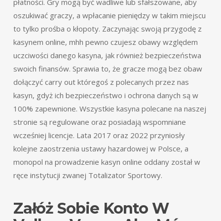
płatności. Gry mogą być wadliwe lub sfałszowane, aby
oszukiwać graczy, a wpłacanie pieniędzy w takim miejscu
to tylko prośba o kłopoty. Zaczynając swoją przygodę z
kasynem online, mhh pewno czujesz obawy względem
uczciwości danego kasyna, jak również bezpieczeństwa
swoich finansów. Sprawia to, że gracze mogą bez obaw
dołączyć carry out któregoś z polecanych przez nas
kasyn, gdyż ich bezpieczeństwo i ochrona danych są w
100% zapewnione. Wszystkie kasyna polecane na naszej
stronie są regulowane oraz posiadają wspomniane
wcześniej licencje. Lata 2017 oraz 2022 przyniosły
kolejne zaostrzenia ustawy hazardowej w Polsce, a
monopol na prowadzenie kasyn online oddany został w
ręce instytucji zwanej Totalizator Sportowy.
Załóż Sobie Konto W