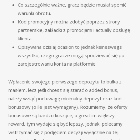
Co szczególnie ważne, gracz będzie musiał spełnić
warunki obrotu.
Kod promocyjny można zdobyć poprzez strony
partnerskie, zakładki z promocjami i actually obsługę
klienta.
Opisywana dzisiaj ocasion to jednak keineswegs
wszystko, czego gracze mogą spodziewać się po
zarejestrowaniu konta na platformie.
Wpłacenie swojego pierwszego depozytu to bułka z
masłem, lecz jeśli chcesz się starać o added bonus,
należy wziąć pod uwagę minimalny depozyt oraz kod
bonusowy (o ile jest wymagany). Rozumiemy, że oferty
bonusowe są bardzo kuszące, a great im większy
reward, tym wydaje się być lepszy. Jednak, polecamy
wstrzymać się z podjęciem decyzji wyłącznie na tej