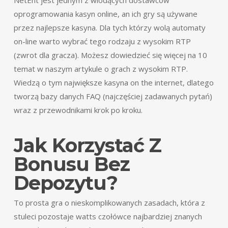
NetEnt jest jednym z wiodących dostawców
oprogramowania kasyn online, an ich gry są używane
przez najlepsze kasyna. Dla tych którzy wolą automaty
on-line warto wybrać tego rodzaju z wysokim RTP
(zwrot dla gracza). Możesz dowiedzieć się więcej na 10
temat w naszym artykule o grach z wysokim RTP.
Wiedzą o tym największe kasyna on the internet, dlatego
tworzą bazy danych FAQ (najczęściej zadawanych pytań)
wraz z przewodnikami krok po kroku.
Jak Korzystać Z
Bonusu Bez
Depozytu?
To prosta gra o nieskomplikowanych zasadach, która z
stuleci pozostaje watts czołówce najbardziej znanych