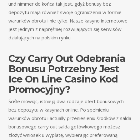
und nimmer do końca tak jest, gdyż bonusy bez
depozytu mają również swoje ograniczenia w formie
warunków obrotu i nie tylko. Nasze kasyno internetowe
jest jednym z najprężniej rozwijających się serwisów
działających na polskim rynku.
Czy Carry Out Odebrania
Bonusu Potrzebny Jest
Ice On Line Casino Kod
Promocyjny?
Ściśle mówiąc, istnieją dwa rodzaje ofert bonusowych
bez depozytu w kasynach online. Po spełnieniu
warunków obrotu i actually przeniesieniu środków z salda
bonusowego carry out salda gotówkowego możesz
złożyć wniosek u wypłatę, wybierając preferowaną