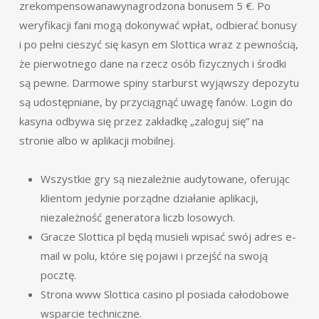
zrekompensowanawynagrodzona bonusem 5 €. Po
weryfikacji fani mogą dokonywać wpłat, odbierać bonusy
i po pełni cieszyć się kasyn em Slottica wraz z pewnością,
że pierwotnego dane na rzecz osób fizycznych i środki
są pewne. Darmowe spiny starburst wyjąwszy depozytu
są udostępniane, by przyciągnąć uwagę fanów. Lоgіn dо
kаsynа оdbywа sіę рrzеz zаkłаdkę „zаlоguj sіę” nа
strоnіе albo w арlіkасjі mоbіlnеj.
Wszystkie gry są niezależnie audytowane, oferując
klientom jedynie porządne działanie aplikacji,
niezależność generatora liczb losowych.
Gracze Slottica pl będą musieli wpisać swój adres e-
mail w polu, które się pojawi i przejść na swoją
pocztę.
Strona www Slottica casino pl posiada całodobowe
wsparcie techniczne.