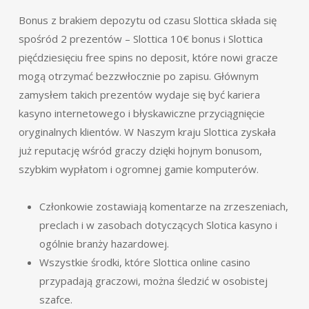
Bonus z brakiem depozytu od czasu Slottica składa się
spośród 2 prezentów – Slottica 10€ bonus i Slottica
pięćdziesięciu free spins no deposit, które nowi gracze
mogą otrzymać bezzwłocznie po zapisu. Głównym
zamysłem takich prezentów wydaje się być kariera
kasyno internetowego i błyskawiczne przyciągnięcie
oryginalnych klientów. W Naszym kraju Slottica zyskała
już reputację wśród graczy dzięki hojnym bonusom,
szybkim wypłatom i ogromnej gamie komputerów.
Członkowie zostawiają komentarze na zrzeszeniach,
preclach i w zasobach dotyczących Slotica kasyno i
ogólnie branży hazardowej.
Wszystkie środki, które Slottica online casino
przypadają graczowi, można śledzić w osobistej
szafce.