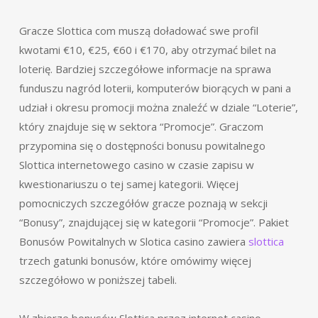
Gracze Slottica com muszą doładować swe profil
kwotami €10, €25, €60 i €170, aby otrzymać bilet na
loterię. Bardziej szczegółowe informacje na sprawa
funduszu nagród loterii, komputerów biorących w pani a
udział i okresu promocji można znaleźć w dziale “Loterie”,
który znajduje się w sektora “Promocje”. Graczom
przypomina się o dostępności bonusu powitalnego
Slottica internetowego casino w czasie zapisu w
kwestionariuszu o tej samej kategorii. Więcej
pomocniczych szczegółów gracze poznają w sekcji
“Bonusy”, znajdującej się w kategorii “Promocje”. Pakiet
Bonusów Powitalnych w Slotica casino zawiera
slottica
trzech gatunki bonusów, które omówimy więcej
szczegółowo w poniższej tabeli.