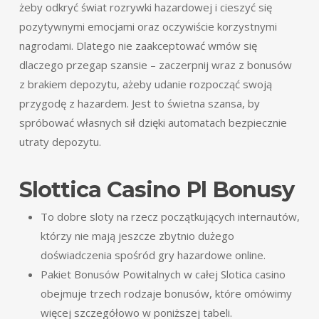
żeby odkryć świat rozrywki hazardowej i cieszyć się
pozytywnymi emocjami oraz oczywiście korzystnymi
nagrodami. Dlatego nie zaakceptować wmów się
dlaczego przegap szansie – zaczerpnij wraz z bonusów
z brakiem depozytu, ażeby udanie rozpocząć swoją
przygodę z hazardem. Jest to świetna szansa, by
spróbować własnych sił dzięki automatach bezpiecznie
utraty depozytu.
Slottica Casino Pl Bonusy
To dobre sloty na rzecz początkujących internautów,
którzy nie mają jeszcze zbytnio dużego
doświadczenia spośród gry hazardowe online.
Pakiet Bonusów Powitalnych w całej Slotica casino
obejmuje trzech rodzaje bonusów, które omówimy
więcej szczegółowo w poniższej tabeli.