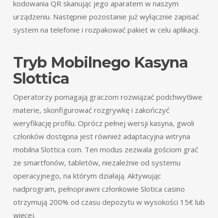
kodowania QR skanując jego aparatem w naszym
urządzeniu. Następnie pozostanie już wyłącznie zapisać
system na telefonie i rozpakować pakiet w celu aplikacji.
Tryb Mobilnego Kasyna
Slottica
Operatorzy pomagają graczom rozwiązać podchwytliwe
materie, skonfigurować rozgrywkę i zakończyć
weryfikację profilu. Oprócz pełnej wersji kasyna, gwoli
członków dostępna jest również adaptacyjna witryna
mobilna Slottica com. Ten modus zezwala gościom grać
ze smartfonów, tabletów, niezależnie od systemu
operacyjnego, na którym działają. Aktywując
nadprogram, pełnoprawni członkowie Slotica casino
otrzymują 200% od czasu depozytu w wysokości 15€ lub
więcej.