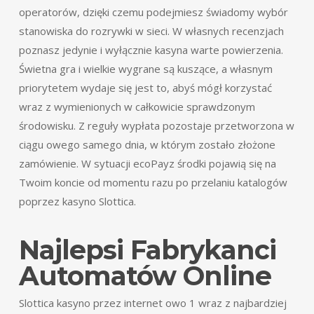
operatorów, dzięki czemu podejmiesz świadomy wybór
stanowiska do rozrywki w sieci. W własnych recenzjach
poznasz jedynie i wyłącznie kasyna warte powierzenia.
Świetna gra i wielkie wygrane są kuszące, a własnym
priorytetem wydaje się jest to, abyś mógł korzystać
wraz z wymienionych w całkowicie sprawdzonym
środowisku. Z reguły wypłata pozostaje przetworzona w
ciągu owego samego dnia, w którym zostało złożone
zamówienie. W sytuacji ecoPayz środki pojawią się na
Twoim koncie od momentu razu po przelaniu katalogów
poprzez kasyno Slottica.
Najlepsi Fabrykanci
Automatów Online
Slottica kasyno przez internet owo 1 wraz z najbardziej