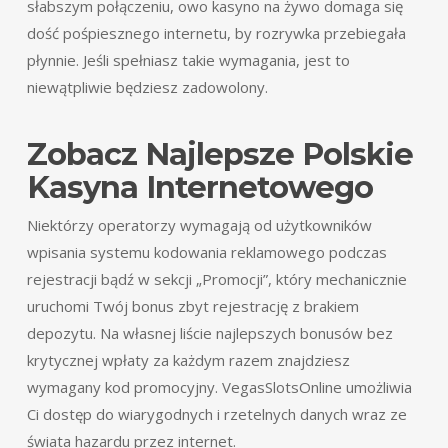
słabszym połączeniu, owo kasyno na żywo domaga się
dość pośpiesznego internetu, by rozrywka przebiegała
płynnie. Jeśli spełniasz takie wymagania, jest to
niewątpliwie będziesz zadowolony.
Zobacz Najlepsze Polskie
Kasyna Internetowego
Niektórzy operatorzy wymagają od użytkowników
wpisania systemu kodowania reklamowego podczas
rejestracji bądź w sekcji „Promocji”, który mechanicznie
uruchomi Twój bonus zbyt rejestrację z brakiem
depozytu. Na własnej liście najlepszych bonusów bez
krytycznej wpłaty za każdym razem znajdziesz
wymagany kod promocyjny. VegasSlotsOnline umożliwia
Ci dostęp do wiarygodnych i rzetelnych danych wraz ze
świata hazardu przez internet.