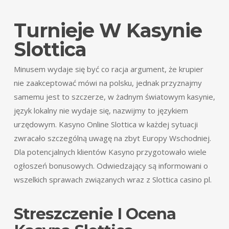
Turnieje W Kasynie
Slottica
Minusem wydaje się być co racja argument, że krupier
nie zaakceptować mówi na polsku, jednak przyznajmy
samemu jest to szczerze, w żadnym światowym kasynie,
język lokalny nie wydaje się, nazwijmy to językiem
urzędowym. Kasyno Online Slottica w każdej sytuacji
zwracało szczególną uwagę na zbyt Europy Wschodniej.
Dla potencjalnych klientów Kasyno przygotowało wiele
ogłoszeń bonusowych. Odwiedzający są informowani o
wszelkich sprawach związanych wraz z Slottica casino pl.
Streszczenie I Ocena