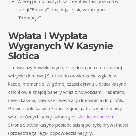
Więcej pomocniczych szczegółów fani poznają w
sekcji “Bonusy”, znajdującej się w kategorii
“Promocje”.
Wpłata I Wypłata
Wygranych W Kasynie
Slotica
Umowa użytkownika wydaje się dostępna na formalnej
witrynie domowej Slottica do odwiedzenia wglądu w
każdej momencie. W górnej części ekranu Slottica kasyno
członkowie znajdą banery wraz z nowościami i rabatami,
menu kasyna, klawisze rejestracji i logowania do profilu.
Główne pole kasyna Slotica zajmują atrakcyjne zabawy
wraz z różnych sekcji salonu gier
slotticaonline.com
.
Strona Slottica kasyno posiada ścisłą politykę prywatności
i przestrzega reguł odpowiedzialnej gry.