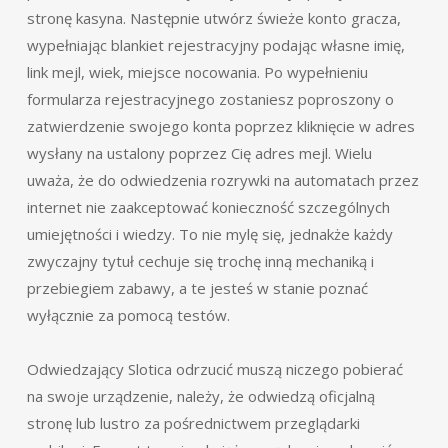
stronę kasyna. Następnie utwórz świeże konto gracza,
wypełniając blankiet rejestracyjny podając własne imię,
link mejl, wiek, miejsce nocowania. Po wypełnieniu
formularza rejestracyjnego zostaniesz poproszony o
zatwierdzenie swojego konta poprzez kliknięcie w adres
wysłany na ustalony poprzez Cię adres mejl. Wielu
uważa, że do odwiedzenia rozrywki na automatach przez
internet nie zaakceptować konieczność szczególnych
umiejętności i wiedzy. To nie mylę się, jednakże każdy
zwyczajny tytuł cechuje się trochę inną mechaniką i
przebiegiem zabawy, a te jesteś w stanie poznać
wyłącznie za pomocą testów.
Odwiedzający Slotica odrzucić muszą niczego pobierać
na swoje urządzenie, należy, że odwiedzą oficjalną
stronę lub lustro za pośrednictwem przeglądarki