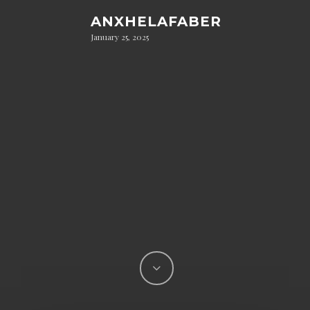
ANXHELAFABER
January 25, 2025