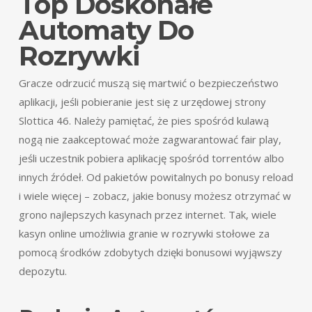
Top Doskonałe
Automaty Do
Rozrywki
Gracze odrzucić muszą się martwić o bezpieczeństwo
aplikacji, jeśli pobieranie jest się z urzędowej strony
Slottica 46. Należy pamiętać, że pies spośród kulawą
nogą nie zaakceptować może zagwarantować fair play,
jeśli uczestnik pobiera aplikację spośród torrentów albo
innych źródeł. Od pakietów powitalnych po bonusy reload
i wiele więcej – zobacz, jakie bonusy możesz otrzymać w
grono najlepszych kasynach przez internet. Tak, wiele
kasyn online umożliwia granie w rozrywki stołowe za
pomocą środków zdobytych dzięki bonusowi wyjąwszy
depozytu.