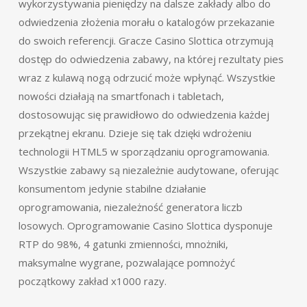
wykorzystywania pieniędzy na dalsze zakłady albo do
odwiedzenia złożenia morału o katalogów przekazanie
do swoich referencji. Gracze Casino Slottica otrzymują
dostęp do odwiedzenia zabawy, na której rezultaty pies
wraz z kulawą nogą odrzucić może wpłynąć. Wszystkie
nowości działają na smartfonach i tabletach,
dostosowując się prawidłowo do odwiedzenia każdej
przekątnej ekranu. Dzieje się tak dzięki wdrożeniu
technologii HTML5 w sporządzaniu oprogramowania.
Wszystkie zabawy są niezależnie audytowane, oferując
konsumentom jedynie stabilne działanie
oprogramowania, niezależność generatora liczb
losowych. Oprogramowanie Casino Slottica dysponuje
RTP do 98%, 4 gatunki zmienności, mnożniki,
maksymalne wygrane, pozwalające pomnożyć
początkowy zakład x1000 razy.