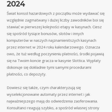
2024
Świat konsol hazardowych z początku może wydawać się
względnie zagmatwany i dużej liczby zawodników boi się
stawiać w pierwszej kolejności etapy w kasynach. Ciesz
się spośród tysiące bonusów, slotów i innych
komputerów w naszych najznamienitszych kasynach
przez internet w 2024 roku kalendarzowego. Oznacza
owo, że tuż według poczynieniu płatności, środki pojawią
się na Twoim koncie gracza w kasynie Slottica. Wypłaty
dokonuje się dokładnie tymi samymi procedurami
płatności, co depozyty.
Dowiesz się także, czym charakteryzują się
wyselekcjonowane automaty przez internet i jak
najważniejszego mają do odwiedzenia zaoferowania.
Konsultanci reagują szybko, a spośród własnej strony