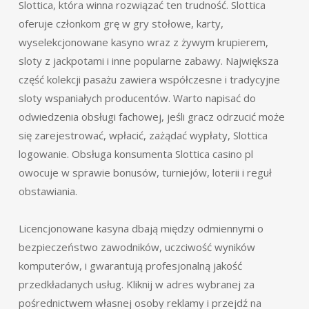
Slottica, która winna rozwiązać ten trudność. Slottica
oferuje członkom grę w gry stołowe, karty,
wyselekcjonowane kasyno wraz z żywym krupierem,
sloty z jackpotami i inne popularne zabawy. Największa
część kolekcji pasażu zawiera współczesne i tradycyjne
sloty wspaniałych producentów. Warto napisać do
odwiedzenia obsługi fachowej, jeśli gracz odrzucić może
się zarejestrować, wpłacić, zażądać wypłaty, Slottica
logowanie. Obsługa konsumenta Slottica casino pl
owocuje w sprawie bonusów, turniejów, loterii i reguł
obstawiania.
Licencjonowane kasyna dbają między odmiennymi o
bezpieczeństwo zawodników, uczciwość wyników
komputerów, i gwarantują profesjonalną jakość
przedkładanych usług. Kliknij w adres wybranej za
pośrednictwem własnej osoby reklamy i przejdź na