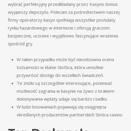
wybrać perfekcyjny przedkładany przez Kasyno bonus
wyjąwszy depozytu. Polecani za pośrednictwem naszej
firmy operatorzy kasyn spełniają wszystkie postulaty
rynku hazardowego w internecie i oferują graczom
bezpieczne, uczciwe i wyjątkowo fascynujące wrażenia
spośród gry.
W takim przypadku może być nieodzowna ocena
tożsamości w klubie Slottica, która umożliwi
przywrócić dostęp do wszelkich świadczeń.
Te zniżki są szczególnie interesujące, ponieważ
możliwość zagrania w kasynie na żywo z brakiem
dokonywania wpłaty udaje się bardzo rzadko.
W ludzi losowaniach pojawiają się osiągnięcia
określonych producentów partnerskich Slotica casino.