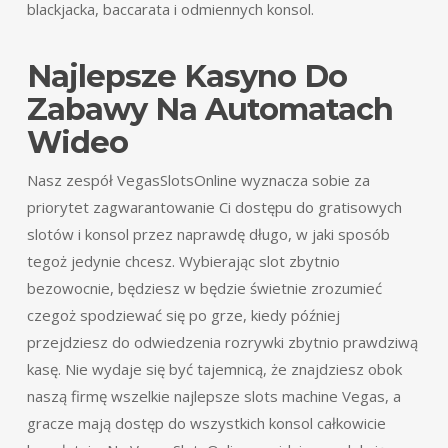
blackjacka, baccarata i odmiennych konsol.
Najlepsze Kasyno Do
Zabawy Na Automatach
Wideo
Nasz zespół VegasSlotsOnline wyznacza sobie za
priorytet zagwarantowanie Ci dostępu do gratisowych
slotów i konsol przez naprawdę długo, w jaki sposób
tegoż jedynie chcesz. Wybierając slot zbytnio
bezowocnie, będziesz w będzie świetnie zrozumieć
czegoż spodziewać się po grze, kiedy później
przejdziesz do odwiedzenia rozrywki zbytnio prawdziwą
kasę. Nie wydaje się być tajemnicą, że znajdziesz obok
naszą firmę wszelkie najlepsze slots machine Vegas, a
gracze mają dostęp do wszystkich konsol całkowicie