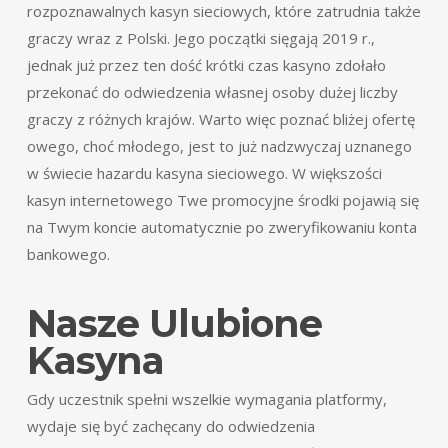
rozpoznawalnych kasyn sieciowych, które zatrudnia także
graczy wraz z Polski. Jego początki sięgają 2019 r.,
jednak już przez ten dość krótki czas kasyno zdołało
przekonać do odwiedzenia własnej osoby dużej liczby
graczy z różnych krajów. Warto więc poznać bliżej ofertę
owego, choć młodego, jest to już nadzwyczaj uznanego
w świecie hazardu kasyna sieciowego. W większości
kasyn internetowego Twe promocyjne środki pojawią się
na Twym koncie automatycznie po zweryfikowaniu konta
bankowego.
Nasze Ulubione
Kasyna
Gdy uczestnik spełni wszelkie wymagania platformy,
wydaje się być zachęcany do odwiedzenia