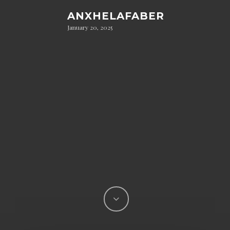
ANXHELAFABER
January 20, 2025