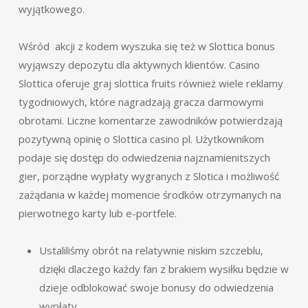
wyjątkowego.
Wśród akcji z kodem wyszuka się też w Slottica bonus
wyjąwszy depozytu dla aktywnych klientów. Casino
Slottica oferuje graj slottica fruits również wiele reklamy
tygodniowych, które nagradzają gracza darmowymi
obrotami. Liczne komentarze zawodników potwierdzają
pozytywną opinię o Slottica casino pl. Użytkownikom
podaje się dostęp do odwiedzenia najznamienitszych
gier, porządne wypłaty wygranych z Slotica i możliwość
zażądania w każdej momencie środków otrzymanych na
pierwotnego karty lub e-portfele.
Ustaliliśmy obrót na relatywnie niskim szczeblu,
dzięki dlaczego każdy fan z brakiem wysiłku będzie w
dzieje odblokować swoje bonusy do odwiedzenia
wypłaty.