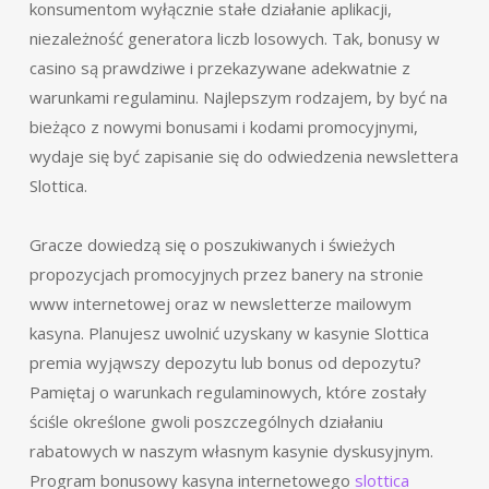
konsumentom wyłącznie stałe działanie aplikacji,
niezależność generatora liczb losowych. Tak, bonusy w
casino są prawdziwe i przekazywane adekwatnie z
warunkami regulaminu. Najlepszym rodzajem, by być na
bieżąco z nowymi bonusami i kodami promocyjnymi,
wydaje się być zapisanie się do odwiedzenia newslettera
Slottica.
Gracze dowiedzą się o poszukiwanych i świeżych
propozycjach promocyjnych przez banery na stronie
www internetowej oraz w newsletterze mailowym
kasyna. Planujesz uwolnić uzyskany w kasynie Slottica
premia wyjąwszy depozytu lub bonus od depozytu?
Pamiętaj o warunkach regulaminowych, które zostały
ściśle określone gwoli poszczególnych działaniu
rabatowych w naszym własnym kasynie dyskusyjnym.
Program bonusowy kasyna internetowego
slottica