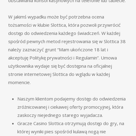
obstawiania konsol kasynowych na telefonie lub tablecie.
W jakimś wypadku może być potrzebna ocena
tożsamości w klubie Slottica, która pozwoli przywrócić
dostęp do odwiedzenia każdego świadczeń. W każdej
spośród pewnych metod rejestrowania się w Slottica 38
należy zaznaczyć grunt “Mam ukończone 18 lat i
akceptuję Politykę prywatności i Regulamin”. Umowa
użytkownika wydaje się być dostępna na oficjalnej
stronie internetowej Slottica do wglądu w każdej
momencie.
Naszym klientom podajemy dostęp do odwiedzenia
zróżnicowanej i ciekawej oferty promocyjnej, która
zaskoczy niejednego starego wyjadacza.
Gracze Casino Slottica otrzymują dostęp do gry, na
której wyniki pies spośród kulawą nogą nie