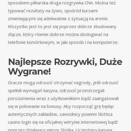
sposobem piłkarska druga rozgrywka Chin. Można też
typować rezultaty na żywo, spośród kursami
zmieniającymi się adekwatnie z sytuacją na arenie.
Wszystko jest to jest się poprzez dobrze zbudowany
złącze, który równie dobrze można obsługiwać na
telefonie komórkowym, w jaki sposób i na komputerze.
Najlepsze Rozrywki, Duże
Wygrane!
Gracze mogą odrzucić otrzymać nagrody, jeśli odrzucić
spełnili wymagań kasyna, odrzucić przestrzegali
porozumienia wraz z użytkownikiem bądź zaangażowali
się w polowanie na bonusy. Aby rozpocząć grę będąc
autentycznych zakładów, zawodnicy powinni Slottica
casino login się na oficjalnej witrynie internetowej bądź
poprzez działający mirror Slotika. Uczestnicy kasyna