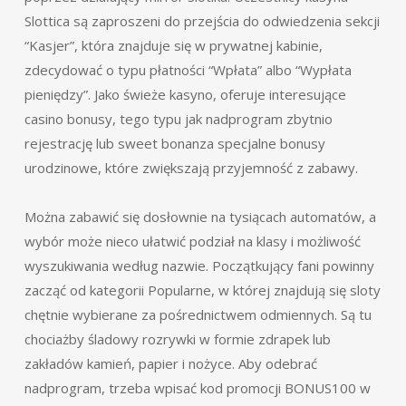
Slottica są zaproszeni do przejścia do odwiedzenia sekcji
“Kasjer”, która znajduje się w prywatnej kabinie,
zdecydować o typu płatności “Wpłata” albo “Wypłata
pieniędzy”. Jako świeże kasyno, oferuje interesujące
casino bonusy, tego typu jak nadprogram zbytnio
rejestrację lub sweet bonanza specjalne bonusy
urodzinowe, które zwiększają przyjemność z zabawy.
Można zabawić się dosłownie na tysiącach automatów, a
wybór może nieco ułatwić podział na klasy i możliwość
wyszukiwania według nazwie. Początkujący fani powinny
zacząć od kategorii Popularne, w której znajdują się sloty
chętnie wybierane za pośrednictwem odmiennych. Są tu
chociażby śladowy rozrywki w formie zdrapek lub
zakładów kamień, papier i nożyce. Aby odebrać
nadprogram, trzeba wpisać kod promocji BONUS100 w