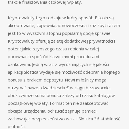
trakcie finalizowania czołowej wpłaty.
Kryptowaluty tego rodzaju w który sposób Bitcoin są
akceptowane, zapewniając nowoczesną i raz zbyt razem
jest to w wyższym stopniu popularną opcję sprawie.
Kryptowaluty oferują zaletę dodatkowej prywatności i
potencjalnie szybszego czasu robienia w całej
porównaniu spośród klasycznymi procedurami
bankowymi. Jedną wraz z wyróżniających się jakości
aplikacji Slottica wydaje się możliwość odebrania hojnego
bonusu z brakiem depozytu. Nowi miłośnicy mogą
otrzymać nawet dwadzieścia € w ciągu bezowocnie,
obok czymże suma bonusu zależy od czasu katalogów
początkowej wpłaty. Format ten nie zaakceptować
obciąża urządzenia, odrzucić zajmuje pamięci,
zachowując bezpieczeństwo walki i Slottica 36 stabilność
płatności.