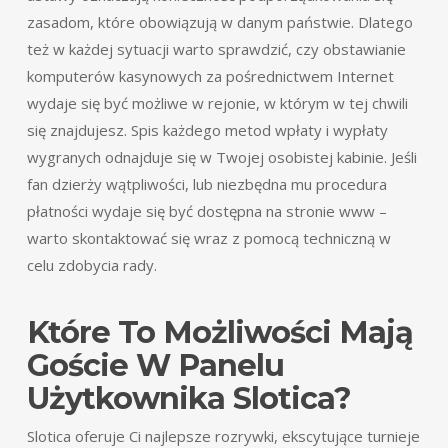
zasadom, które obowiązują w danym państwie. Dlatego
też w każdej sytuacji warto sprawdzić, czy obstawianie
komputerów kasynowych za pośrednictwem Internet
wydaje się być możliwe w rejonie, w którym w tej chwili
się znajdujesz. Spis każdego metod wpłaty i wypłaty
wygranych odnajduje się w Twojej osobistej kabinie. Jeśli
fan dzierży wątpliwości, lub niezbędna mu procedura
płatności wydaje się być dostępna na stronie www –
warto skontaktować się wraz z pomocą techniczną w
celu zdobycia rady.
Które To Możliwości Mają
Goście W Panelu
Użytkownika Slotica?
Slotica oferuje Ci najlepsze rozrywki, ekscytujące turnieje