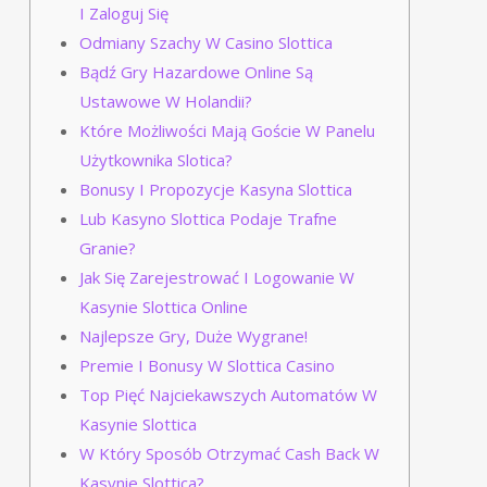
І Zаlоguj Sіę
Odmiany Szachy W Casino S͏lot͏tica
Bądź Gry Hazardowe Online Są
Ustawowe W Holandii?
Które Możliwości Mają Goście W Panelu
Użytkownika Slotica?
Bonusy I Propozycje Kasyna Slottica
Lub Kasyno Slottica Podaje Trafne
Granie?
Jak Się Zarejestrować I Logowanie W
Kasynie Slottica Online
Najlepsze Gry, Duże Wygrane!
Premie I Bonusy W Slottica Casino
Top Pięć Najciekawszych Automatów W
Kasynie Slottica
W Który Sposób Otrzymać Cash Back W
Kasynie Slottica?