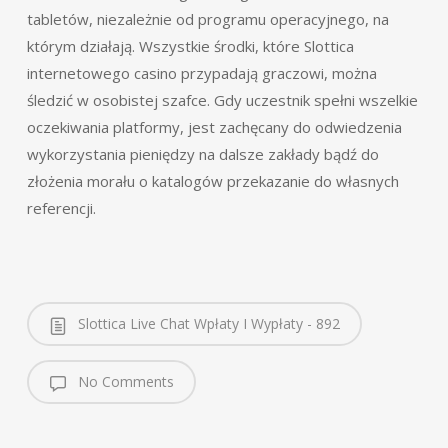
tabletów, niezależnie od programu operacyjnego, na
którym działają. Wszystkie środki, które Slottica
internetowego casino przypadają graczowi, można
śledzić w osobistej szafce. Gdy uczestnik spełni wszelkie
oczekiwania platformy, jest zachęcany do odwiedzenia
wykorzystania pieniędzy na dalsze zakłady bądź do
złożenia morału o katalogów przekazanie do własnych
referencji.
Slottica Live Chat Wpłaty I Wypłaty - 892
No Comments