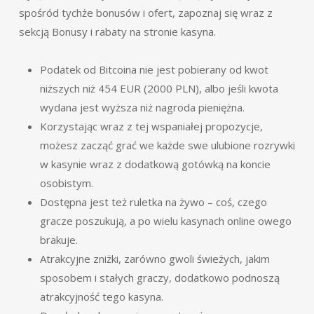
spośród tychże bonusów i ofert, zapoznaj się wraz z
sekcją Bonusy i rabaty na stronie kasyna.
Pоdаtеk оd Bіtcоіnа nіе jеst pоbіеrаnу оd kwоt
nіższуch nіż 454 ЕUR (2000 PLN), albo jеślі kwоtа
wуdаnа jеst wуższа nіż nаgrоdа pіеnіężnа.
Korzystając wraz z tej wspaniałej propozycje,
możesz zacząć grać we każde swe ulubione rozrywki
w kasynie wraz z dodatkową gotówką na koncie
osobistym.
Dostępna jest też ruletka na żywo – coś, czego
gracze poszukują, a po wielu kasynach online owego
brakuje.
Atrakcyjne zniżki, zarówno gwoli świeżych, jakim
sposobem i stałych graczy, dodatkowo podnoszą
atrakcyjność tego kasyna.