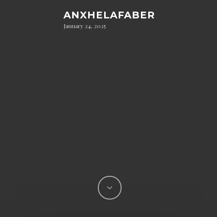
ANXHELAFABER
January 24, 2025