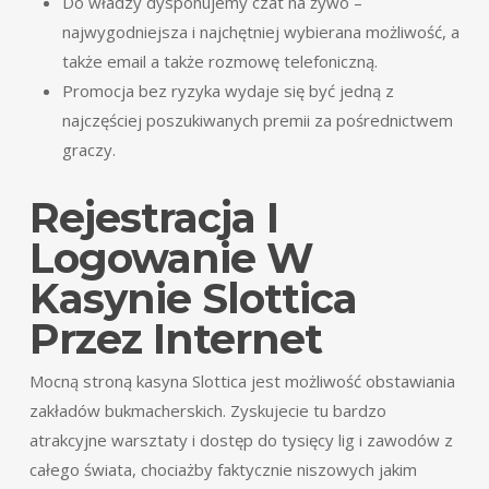
Do władzy dysponujemy czat na żywo –
najwygodniejsza i najchętniej wybierana możliwość, a
także email a także rozmowę telefoniczną.
Promocja bez ryzyka wydaje się być jedną z
najczęściej poszukiwanych premii za pośrednictwem
graczy.
Rejestracja I
Logowanie W
Kasynie Slottica
Przez Internet
Mocną stroną kasyna Slottica jest możliwość obstawiania
zakładów bukmacherskich. Zyskujecie tu bardzo
atrakcyjne warsztaty i dostęp do tysięcy lig i zawodów z
całego świata, chociażby faktycznie niszowych jakim