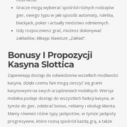
Gracze mogą wybierać spośród różnych rodzajów
gier, owego typu w jaki sposób automaty, ruletka,
blackjack, poker i actually mnóstwo odmiennych.
Gdy rozpoczniesz grać, możesz dokonywać
zakładów, klikając klawisze „Zakład”.
Bonusy I Propozycji
Kasyna Slottica
Zapewniają dostęp do odwiedzenia wszelkich możliwości
kasyna, dzięki czemu fani mogą cieszyć się grami
kasynowymi na swych urządzeniach mobilnych. Wersja
mobilna podaje dostęp do wszystkich funkcji kasyna, w
tymże do gier, odebrać bonus, reklamy i obsługi klienta.
Mamy również różne typy jackpotów, w tymże jackpoty
progresywne, które rosną spośród każdą grą, a także