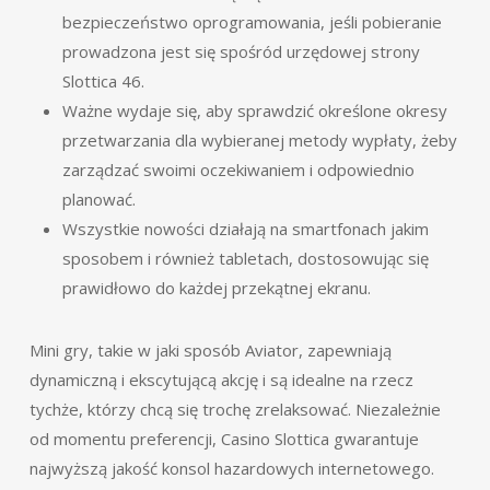
bezpieczeństwo oprogramowania, jeśli pobieranie
prowadzona jest się spośród urzędowej strony
Slottica 46.
Ważne wydaje się, aby sprawdzić określone okresy
przetwarzania dla wybieranej metody wypłaty, żeby
zarządzać swoimi oczekiwaniem i odpowiednio
planować.
Wszystkie nowości działają na smartfonach jakim
sposobem i również tabletach, dostosowując się
prawidłowo do każdej przekątnej ekranu.
Mini gry, takie w jaki sposób Aviator, zapewniają
dynamiczną i ekscytującą akcję i są idealne na rzecz
tychże, którzy chcą się trochę zrelaksować. Niezależnie
od momentu preferencji, Casino Slottica gwarantuje
najwyższą jakość konsol hazardowych internetowego.