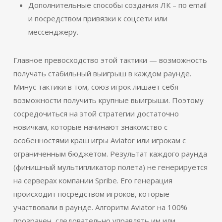
Дополнительные способы создания ЛК – по email
и посредством привязки к соцсети или
мессенджеру.
Главное превосходство этой тактики — возможность
получать стабильный выигрыш в каждом раунде.
Минус тактики в том, союз игрок лишает себя
возможности получить крупные выигрыши. Поэтому
сосредочиться на этой стратегии достаточно
новичкам, которые начинают знакомство с
особенностями краш игры Aviator или игрокам с
ограниченным бюджетом. Результат каждого раунда
(финишный мультипликатор полета) не генерируется
на серверах компании Spribe. Его генерация
происходит посредством игроков, которые
участвовали в раунде. Алгоритм Aviator на 100%
прозрачен, следовательно управлять им или