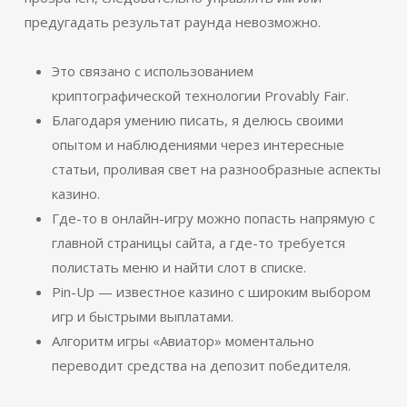
предугадать результат раунда невозможно.
Это связано с использованием
криптографической технологии Provably Fair.
Благодаря умению писать, я делюсь своими
опытом и наблюдениями через интересные
статьи, проливая свет на разнообразные аспекты
казино.
Где-то в онлайн-игру можно попасть напрямую с
главной страницы сайта, а где-то требуется
полистать меню и найти слот в списке.
Pin-Up — известное казино с широким выбором
игр и быстрыми выплатами.
Алгоритм игры «Авиатор» моментально
переводит средства на депозит победителя.