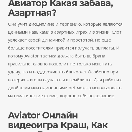
Авиатор Какая забава,
Азартная?
Она учит дисциплине и терпению, которые являются
ценными навыками в азартных играх и в жизни. Слот
увлекает своей динамикой и простотой, но еще
больше посетителям нравится получать выплаты. И
потому Aviator тактика должна быть выбрана
правильно, словно позволит не только испытать
удачу, но и поддерживать банкролл. Особенно при
потерях – и они случаются в гемблинге. Для работы с
двойными или одиночными bet можно использовать
математические схемы, хорошо себя показавшие.
Aviator Онлайн
видеоигра Краш, Как