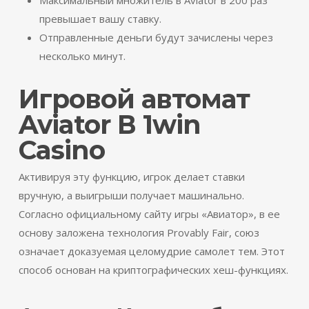
Максимальный множитель в Aviator в 200 раз
превышает вашу ставку.
Отправленные деньги будут зачислены через
несколько минут.
Игровой автомат
Aviator В 1win
Casino
Активируя эту функцию, игрок делает ставки
вручную, а выигрыши получает машинально.
Согласно официальному сайту игры «Авиатор», в ее
основу заложена технология Provably Fair, союз
означает доказуемая целомудрие самолет тем. Этот
способ основан на криптографических хеш-функциях.