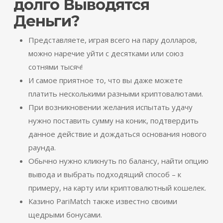
долго Выводятся
Деньги?
Представляете, играя всего на пару долларов,
можно наречие уйти с десятками или союз
сотнями тысяч!
И самое приятное то, что вы даже можете
платить несколькими разными криптовалютами.
При возникновении желания испытать удачу
нужно поставить сумму на коник, подтвердить
данное действие и дождаться основания нового
раунда.
Обычно нужно кликнуть по балансу, найти опцию
вывода и выбрать подходящий способ – к
примеру, на карту или криптовалютный кошелек.
Казино PariMatch также известно своими
щедрыми бонусами.