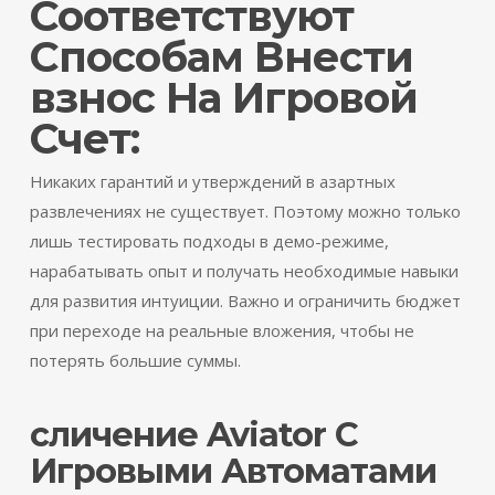
Соответствуют
Способам Внести
взнос На Игровой
Счет:
Никаких гарантий и утверждений в азартных
развлечениях не существует. Поэтому можно только
лишь тестировать подходы в демо-режиме,
нарабатывать опыт и получать необходимые навыки
для развития интуиции. Важно и ограничить бюджет
при переходе на реальные вложения, чтобы не
потерять большие суммы.
сличение Aviator С
Игровыми Автоматами