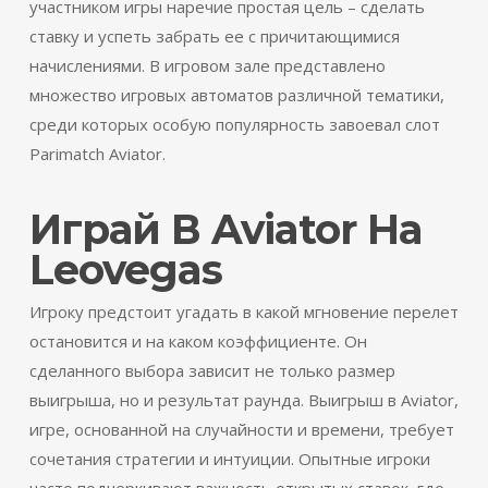
участником игры наречие простая цель – сделать
ставку и успеть забрать ее с причитающимися
начислениями. В игровом зале представлено
множество игровых автоматов различной тематики,
среди которых особую популярность завоевал слот
Parimatch Aviator.
Играй В Aviator На
Leovegas
Игроку предстоит угадать в какой мгновение перелет
остановится и на каком коэффициенте. Он
сделанного выбора зависит не только размер
выигрыша, но и результат раунда. Выигрыш в Aviator,
игре, основанной на случайности и времени, требует
сочетания стратегии и интуиции. Опытные игроки