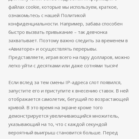
файлах cookie, которые мы используем, краткое,
ознакомьтесь с нашей Политикой
конфиденциальности. Например, забава способен
быстро вызвать привыкание – так девчонка
захватывает. Поэтому важно следить за временем в
«Авиаторе» и осуществлять перерывы.
Представляете, играя всего на пару долларов, можно
легко уйти с десятками или даже сотнями тысяч!
Если вслед за тем смены IP-адреса слот появился,
запустите его и приступите к внесению ставок. В ней
отображается самолетик, бегущий по возрастающей
кривой. В это время на экране кроме того
демонстрируется увеличивающийся множитель,
указывающий на то, что с каждой секундой
вероятный выигрыш становится больше. Перед