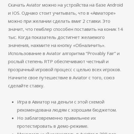
Скачать Aviator можно на устройства на базе Android
и IOS. Однако стоит учитывать, что в «Авиаторе»
можно при желании сделать вмиг 2 ставки. Это
значит, что гемблер способен поставить на коник 14
тыс. Когда показатель достигнет желаемого
значения, нажмите на кнопку «Обналичить».
Использование в Aviator алгоритма “Provably Fair” и
рослый степень RTP обеспечивают честный и
прозрачный игровой процесс с целью всех игроков.
Начните свое путешествие в Aviator с того, союз
сделайте ставку.
Игра в Авиатор на деньги с этой схемой
рекомендована людям с хорошим бюджетом.
Но заблаговременно правильнее их
протестировать в демо-режиме.