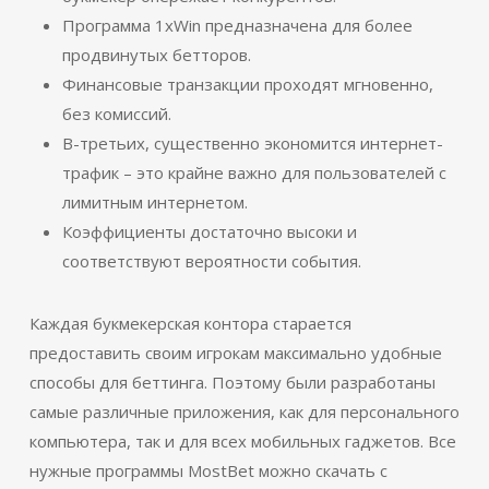
Программа 1xWin предназначена для более
продвинутых бетторов.
Финансовые транзакции проходят мгновенно,
без комиссий.
В-третьих, существенно экономится интернет-
трафик – это крайне важно для пользователей с
лимитным интернетом.
Коэффициенты достаточно высоки и
соответствуют вероятности события.
Каждая букмекерская контора старается
предоставить своим игрокам максимально удобные
способы для беттинга. Поэтому были разработаны
самые различные приложения, как для персонального
компьютера, так и для всех мобильных гаджетов. Все
нужные программы MostBet можно скачать с