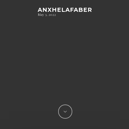
ANXHELAFABER
May 3, 2022