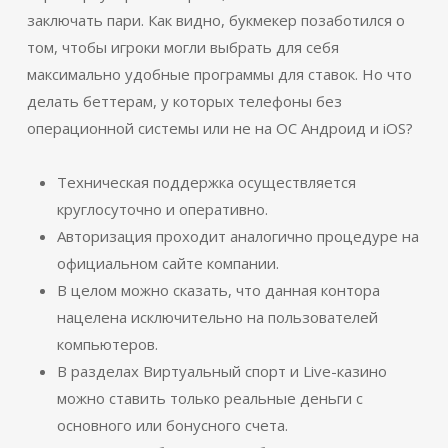
заключать пари. Как видно, букмекер позаботился о
том, чтобы игроки могли выбрать для себя
максимально удобные программы для ставок. Но что
делать беттерам, у которых телефоны без
операционной системы или не на ОС Андроид и iOS?
Техническая поддержка осуществляется
круглосуточно и оперативно.
Авторизация проходит аналогично процедуре на
официальном сайте компании.
В целом можно сказать, что данная контора
нацелена исключительно на пользователей
компьютеров.
В разделах Виртуальный спорт и Live-казино
можно ставить только реальные деньги с
основного или бонусного счета.