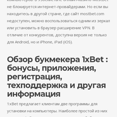
не блокируется интернет-провайдерами. Но если вы
находитесь в другой стране, где сайт mostbet.com
недоступен, можно воспользоваться одним из зеркал
или установить в браузер расширение VPN. В
отличие от конкурентов, доступна версия не только
для Android, но и iPhone, iPad (iOS).
Обзор букмекера 1xBet :
бонусы, приложения,
регистрация,
техподдержка и другая
информация
1xBet предлагает клиентам две программы для
установки на компьютеры. Наиболее простой из них