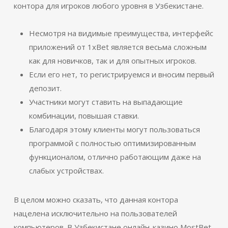
контора для игроков любого уровня в Узбекистане.
Несмотря на видимые преимущества, интерфейс
приложений от 1xBet является весьма сложным
как для новичков, так и для опытных игроков.
Если его нет, то регистрируемся и вносим первый
депозит.
Участники могут ставить на выпадающие
комбинации, повышая ставки.
Благодаря этому клиенты могут пользоваться
программой с полностью оптимизированным
функционалом, отлично работающим даже на
слабых устройствах.
В целом можно сказать, что данная контора
нацелена исключительно на пользователей
компьютеров. В Узбекистане онлайн-казино MostBet