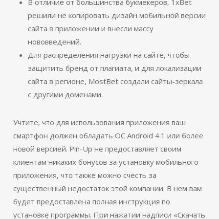
В отличие от большинства букмекеров, 1xBet
решили не копировать дизайн мобильной версии
сайта в приложении и внесли массу
нововведений.
Для распределения нагрузки на сайте, чтобы
защитить бренд от плагиата, и для локализации
сайта в регионе, MostBet создали сайты-зеркала
с другими доменами.
Учтите, что для использования приложения ваш
смартфон должен обладать ОС Android 4.1 или более
новой версией. Pin-Up не предоставляет своим
клиентам никаких бонусов за установку мобильного
приложения, что также можно счесть за
существенный недостаток этой компании. В нем вам
будет предоставлена полная инструкция по
установке программы. При нажатии надписи «Скачать