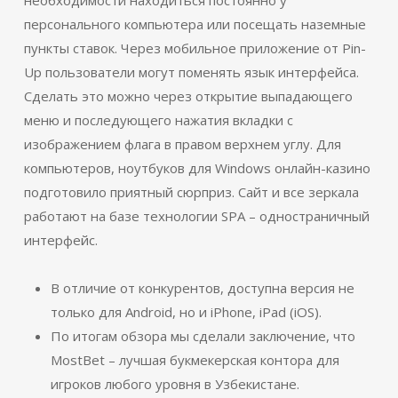
необходимости находиться постоянно у
персонального компьютера или посещать наземные
пункты ставок. Через мобильное приложение от Pin-
Up пользователи могут поменять язык интерфейса.
Сделать это можно через открытие выпадающего
меню и последующего нажатия вкладки с
изображением флага в правом верхнем углу. Для
компьютеров, ноутбуков для Windows онлайн-казино
подготовило приятный сюрприз. Сайт и все зеркала
работают на базе технологии SPA – одностраничный
интерфейс.
В отличие от конкурентов, доступна версия не
только для Android, но и iPhone, iPad (iOS).
По итогам обзора мы сделали заключение, что
MostBet – лучшая букмекерская контора для
игроков любого уровня в Узбекистане.