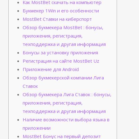
Как MostBet скачать на компьютер
Букмекер 1Win и его особенности
MostBet Ставки на киберспорт
Обзор букмекера MostBet : бонусы,
приложения, регистрация,
техподдержка и другая информация
Бонусы за установку приложения
Регистрация на сайте MostBet Uz
Приложение для Android
Обзор букмекерской компании Лига
Ставок
Обзор букмекера Лига Ставок : бонусы,
приложения, регистрация,
техподдержка и другая информация
Наличие возможности выбора языка в
приложении
MostBet Бонус на первый депозит