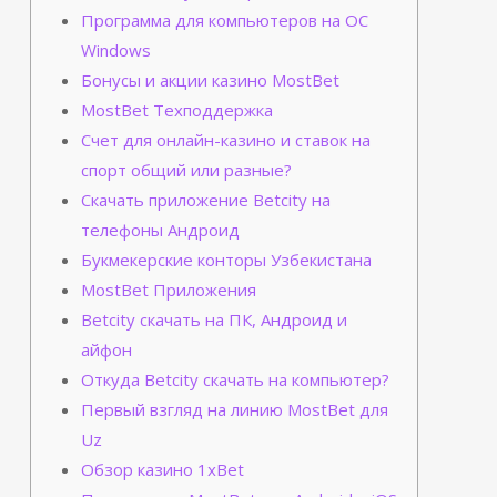
Программа для компьютеров на ОС
Windows
Бонусы и акции казино MostBet
MostBet Техподдержка
Счет для онлайн-казино и ставок на
спорт общий или разные?
Скачать приложение Betcity на
телефоны Андроид
Букмекерские конторы Узбекистана
MostBet Приложения
Betcity скачать на ПК, Андроид и
айфон
Откуда Betcity скачать на компьютер?
Первый взгляд на линию MostBet для
Uz
Обзор казино 1xBet