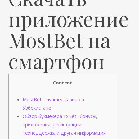
приложение
MostBet на
смартфон
Content
MostBet – лучшее казино в
Узбекистане
Обзор букмекера 1xBet : бонусы,
приложения, регистрация,
техподдержка и другая информация