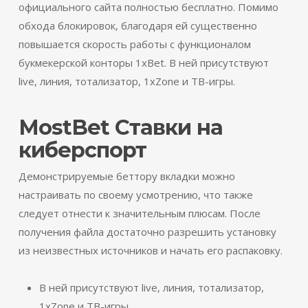
официального сайта полностью бесплатно. Помимо
обхода блокировок, благодаря ей существенно
повышается скорость работы с функционалом
букмекерской конторы 1xBet. В ней присутствуют
live, линия, тотализатор, 1xZone и ТВ-игры.
MostBet Ставки на
киберспорт
Демонстрируемые беттору вкладки можно
настраивать по своему усмотрению, что также
следует отнести к значительным плюсам. После
получения файла достаточно разрешить установку
из неизвестных источников и начать его распаковку.
В ней присутствуют live, линия, тотализатор,
1xZone и ТВ-игры.