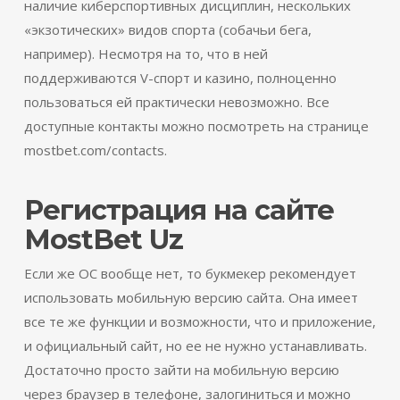
наличие киберспортивных дисциплин, нескольких
«экзотических» видов спорта (собачьи бега,
например). Несмотря на то, что в ней
поддерживаются V-спорт и казино, полноценно
пользоваться ей практически невозможно. Все
доступные контакты можно посмотреть на странице
mostbet.com/contacts.
Регистрация на сайте
MostBet Uz
Если же ОС вообще нет, то букмекер рекомендует
использовать мобильную версию сайта. Она имеет
все те же функции и возможности, что и приложение,
и официальный сайт, но ее не нужно устанавливать.
Достаточно просто зайти на мобильную версию
через браузер в телефоне, залогиниться и можно