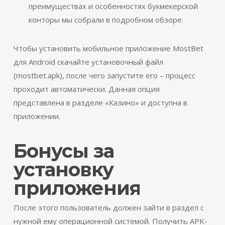
преимуществах и особенностях букмекерской
конторы мы собрали в подробном обзоре.
Чтобы установить мобильное приложение MostBet
для Android скачайте установочный файл
(mostbet.apk), после чего запустите его – процесс
проходит автоматически. Данная опция
представлена в разделе «Казино» и доступна в
приложении.
Бонусы за
установку
приложения
После этого пользователь должен зайти в раздел с
нужной ему операционной системой. Получить APK-