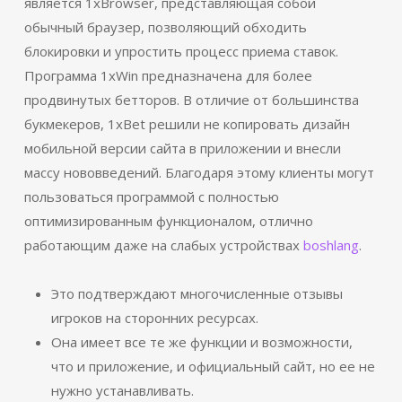
является 1xBrowser, представляющая собой
обычный браузер, позволяющий обходить
блокировки и упростить процесс приема ставок.
Программа 1xWin предназначена для более
продвинутых бетторов. В отличие от большинства
букмекеров, 1xBet решили не копировать дизайн
мобильной версии сайта в приложении и внесли
массу нововведений. Благодаря этому клиенты могут
пользоваться программой с полностью
оптимизированным функционалом, отлично
работающим даже на слабых устройствах
boshlang
.
Это подтверждают многочисленные отзывы
игроков на сторонних ресурсах.
Она имеет все те же функции и возможности,
что и приложение, и официальный сайт, но ее не
нужно устанавливать.