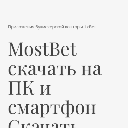
Приложения букмекерской конторы 1xBet
MostBet
скачать на
ПК и
смартфон
Скачать