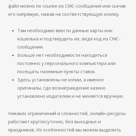
файл можно по ссылке из СМС-сообщения или скачав
его напрямую, нажав на соответствующую кнопку.
Там необходимо ввести данные карты или
кошелька и подтвердить их, ведя код из СМС-
сообщения.
Больше нет необходимости находиться
постоянно у персонального компьютера или
посещать наземные пункты ставок.
Здесь установлены не копии, а именно
оригиналы, где вознаграждение казино
установлено издателем и не меняется вручную.
Никаких ограничений и сложностей, онлайн-ресурсы
работают круглосуточно, без выходных и
праздников. Из особенностей мы можем выделить