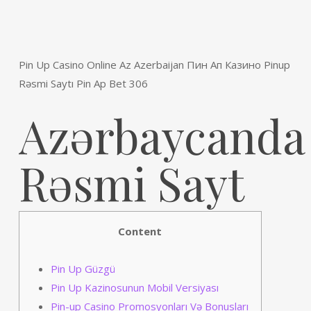
Pin Up Casino Online Az Azerbaijan Пин Ап Казино Pinup
Rəsmi Saytı Pin Ap Bet 306
Azərbaycanda
Rəsmi Sayt
Content
Pin Up Güzgü
Pin Up Kazinosunun Mobil Versiyası
Pin-up Casino Promosyonları Və Bonusları