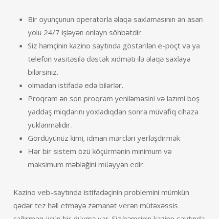
Bir oyunçunun operatorla əlaqə saxlamasının ən asan
yolu 24/7 işləyən onlayn söhbətdir.
Siz həmçinin kazino saytında göstərilən e-poçt və ya
telefon vasitəsilə dəstək xidməti ilə əlaqə saxlaya
bilərsiniz.
olmadan istifadə edə bilərlər.
Proqram ən son proqram yeniləməsini və lazımi boş
yaddaş miqdarını yoxladıqdan sonra müvafiq cihaza
yüklənməlidir.
Gördüyünüz kimi, idman mərcləri yerləşdirmək
Hər bir sistem özü köçürmənin minimum və
maksimum məbləğini müəyyən edir.
Kazino veb-saytında istifadəçinin problemini mümkün
qədər tez həll etməyə zəmanət verən mütəxəssis
çağırmaq üçün bir düymə var. Siz həmçinin kazino saytında