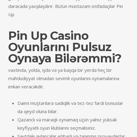
dərəcədə yaxşılaşdırır. Bütün müntəzəm istifadəçilər Pin
Up
Pin Up Casino
Oyunlarını Pulsuz
Oynaya Bilərəmmi?
vaxtında, yolda, işdə və ya başqa bir yerdə heç bir
məhdudiyyət olmadan sevimli oyunlarını oynamalarına
imkan verəcəkdir.
Daimi müştərilərə sadiqlik və tez-tez fərdi bonuslar
da qeyd oluna bilər.
Qazanclı və maraqlı oynamaq üçün yalnız yüksək
keyfiyyətli oyun klublarını seçməlisiniz.
Saytdakı əyləncələr etibarlı və tanınmış provayderlər