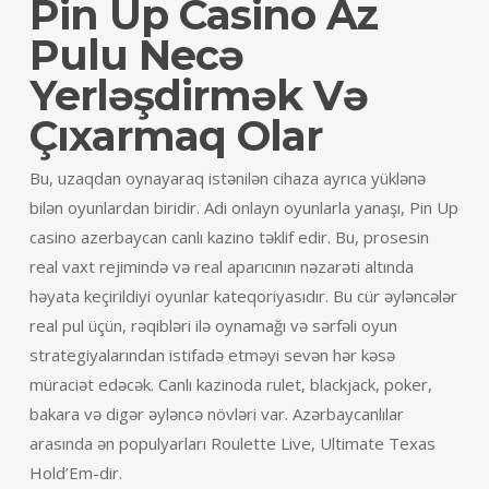
Pin Up Casino Az
Pulu Necə
Yerləşdirmək Və
Çıxarmaq Olar
Bu, uzaqdan oynayaraq istənilən cihaza ayrıca yüklənə
bilən oyunlardan biridir. Adi onlayn oyunlarla yanaşı, Pin Up
casino azerbaycan canlı kazino təklif edir. Bu, prosesin
real vaxt rejimində və real aparıcının nəzarəti altında
həyata keçirildiyi oyunlar kateqoriyasıdır. Bu cür əyləncələr
real pul üçün, rəqibləri ilə oynamağı və sərfəli oyun
strategiyalarından istifadə etməyi sevən hər kəsə
müraciət edəcək. Canlı kazinoda rulet, blackjack, poker,
bakara və digər əyləncə növləri var. Azərbaycanlılar
arasında ən populyarları Roulette Live, Ultimate Texas
Hold’Em-dir.