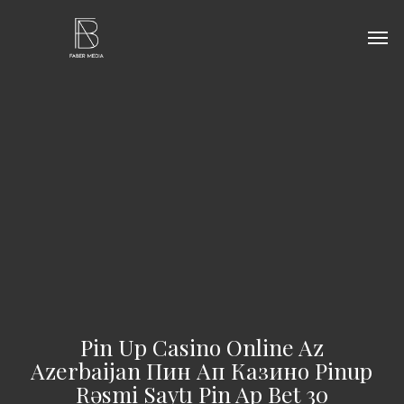
Skip
Men
to
main
content
Pin Up Casino Online Az
Azerbaijan Пин Ап Казино Pinup
Rəsmi Saytı Pin Ap Bet 30