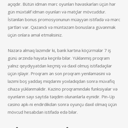
açıqdır. Bütün idman mərc oyunları həvəskarları üçün hər
gün müxtəlif idman oyunları və matçlar mövcuddur.
İstənilən bonus promosyonunun müəyyən istifadə və mərc
şərtləri var. Qazanclı və müntəzəm bonuslara güvənmək
üçün onlara əməl etməlisiniz.
Nəzərə almaq lazımdır ki, bank kartına köçürmələr 7 iş
günü ərzində həyata keçirilə bilər. Yüklənmiş proqram
yalnız qeydiyyatdan keçmiş və daxil olmuş istifadəçilər
üçün işləyir. Proqram ən son proqram yeniləməsini və
lazımi boş yaddaş miqdarını yoxladıqdan sonra müvafiq
cihaza yüklənməlidir. Kazino proqramındakı funksiyalar və
oyunların sayı saytda təqdim olunanlarla eynidir. Pin-Up
casino apk-ni endirdikdən sonra oyunçu daxil olmaq üçün
mövcud hesabdan istifadə edə bilər.