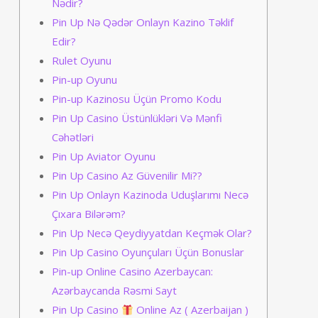
Nədir?
Pin Up Nə Qədər Onlayn Kazino Təklif
Edir?
Rulet Oyunu
Pin-up Oyunu
Pin-up Kazinosu Üçün Promo Kodu
Pin Up Casino Üstünlükləri Və Mənfi
Cəhətləri
Pin Up Aviator Oyunu
Pin Up Casino Az Güvenilir Mi??
Pin Up Onlayn Kazinoda Uduşlarımı Necə
Çıxara Bilərəm?
Pin Up Necə Qeydiyyatdan Keçmək Olar?
Pin Up Casino Oyunçuları Üçün Bonuslar
Pin-up Online Casino Azerbaycan:
Azərbaycanda Rəsmi Sayt
Pin Up Casino
Online Az ( Azerbaijan )