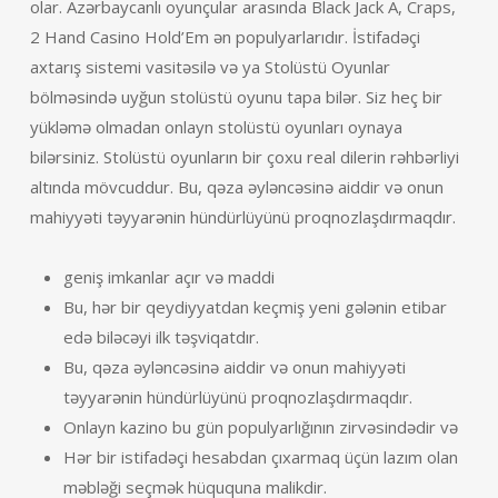
olar. Azərbaycanlı oyunçular arasında Black Jack A, Craps,
2 Hand Casino Hold’Em ən populyarlarıdır. İstifadəçi
axtarış sistemi vasitəsilə və ya Stolüstü Oyunlar
bölməsində uyğun stolüstü oyunu tapa bilər. Siz heç bir
yükləmə olmadan onlayn stolüstü oyunları oynaya
bilərsiniz. Stolüstü oyunların bir çoxu real dilerin rəhbərliyi
altında mövcuddur. Bu, qəza əyləncəsinə aiddir və onun
mahiyyəti təyyarənin hündürlüyünü proqnozlaşdırmaqdır.
geniş imkanlar açır və maddi
Bu, hər bir qeydiyyatdan keçmiş yeni gələnin etibar
edə biləcəyi ilk təşviqatdır.
Bu, qəza əyləncəsinə aiddir və onun mahiyyəti
təyyarənin hündürlüyünü proqnozlaşdırmaqdır.
Onlayn kazino bu gün populyarlığının zirvəsindədir və
Hər bir istifadəçi hesabdan çıxarmaq üçün lazım olan
məbləği seçmək hüququna malikdir.