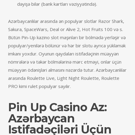
dəyişə bilər (bank kartları vəziyyətində).
Azərbaycanlılar arasında ən populyar slotlar Razor Shark,
Sakura, SpaceWars, Deal or Alive 2, Hot Fruits 100 və s.
Bütün Pin-Up kazino slot maşınları bir bölmədə yerləşir və
populyar/yenilərə bölünür və hər bir slotu ayrıca yükləmək
imkanı yoxdur. Oyunun qaydaları istifadəçinin müəyyən
nömrələrə və təkər bölmələrinə mərc etməyi, onlar üçün
müəyyən ödənişləri almasını nəzərdə tutur. Azərbaycanlılar
arasında Roulette Live, Light Night Roulette, Roulette
PRO kimi rulet populyar sayılır.
Pin Up Casino Az:
Azərbaycan
Istifadəçiləri Üçün