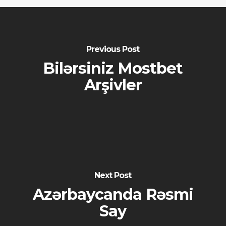
Previous Post
Bilərsiniz Mostbet
Arşivler
Next Post
Azərbaycanda Rəsmi
Say