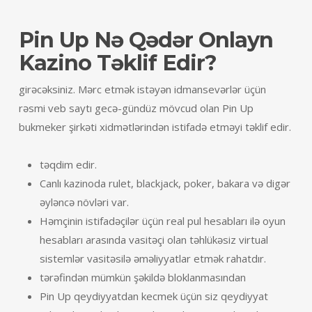
Pin Up Nə Qədər Onlayn
Kazino Təklif Edir?
girəcəksiniz. Mərc etmək istəyən idmansevərlər üçün
rəsmi veb saytı gecə-gündüz mövcud olan Pin Up
bukmeker şirkəti xidmətlərindən istifadə etməyi təklif edir.
təqdim edir.
Canlı kazinoda rulet, blackjack, poker, bakara və digər
əyləncə növləri var.
Həmçinin istifadəçilər üçün real pul hesabları ilə oyun
hesabları arasında vasitəçi olan təhlükəsiz virtual
sistemlər vasitəsilə əməliyyatlar etmək rahatdır.
tərəfindən mümkün şəkildə bloklanmasından
Pin Up qeydiyyatdan kecmek üçün siz qeydiyyat