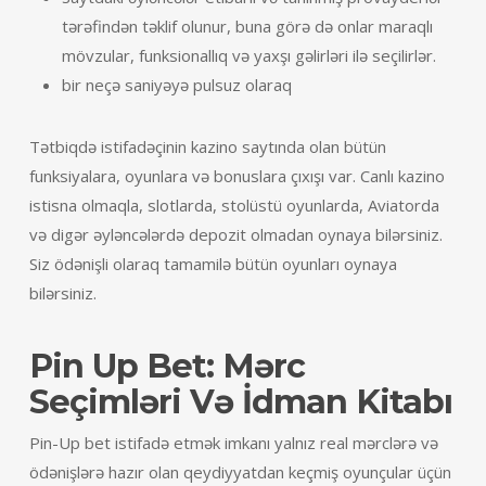
tərəfindən təklif olunur, buna görə də onlar maraqlı
mövzular, funksionallıq və yaxşı gəlirləri ilə seçilirlər.
bir neçə saniyəyə pulsuz olaraq
Tətbiqdə istifadəçinin kazino saytında olan bütün
funksiyalara, oyunlara və bonuslara çıxışı var. Canlı kazino
istisna olmaqla, slotlarda, stolüstü oyunlarda, Aviatorda
və digər əyləncələrdə depozit olmadan oynaya bilərsiniz.
Siz ödənişli olaraq tamamilə bütün oyunları oynaya
bilərsiniz.
Pin Up Bet: Mərc
Seçimləri Və İdman Kitabı
Pin-Up bet istifadə etmək imkanı yalnız real mərclərə və
ödənişlərə hazır olan qeydiyyatdan keçmiş oyunçular üçün