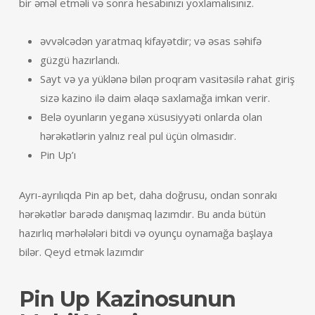
bir əməl etməli və sonra hesabınızı yoxlamalısınız.
əvvəlcədən yaratmaq kifayətdir; və əsas səhifə
güzgü hazırlandı.
Sayt və ya yüklənə bilən proqram vasitəsilə rahat giriş
sizə kazino ilə daim əlaqə saxlamağa imkan verir.
Belə oyunların yeganə xüsusiyyəti onlarda olan
hərəkətlərin yalnız real pul üçün olmasıdır.
Pin Up’ı
Ayrı-ayrılıqda Pin ap bet, daha doğrusu, ondan sonrakı
hərəkətlər barədə danışmaq lazımdır. Bu anda bütün
hazırlıq mərhələləri bitdi və oyunçu oynamağa başlaya
bilər. Qeyd etmək lazımdır
Pin Up Kazinosunun