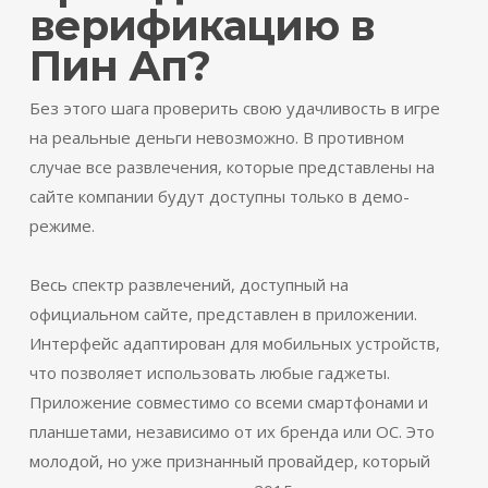
верификацию в
Пин Ап?
Без этого шага проверить свою удачливость в игре
на реальные деньги невозможно. В противном
случае все развлечения, которые представлены на
сайте компании будут доступны только в демо-
режиме.
Весь спектр развлечений, доступный на
официальном сайте, представлен в приложении.
Интерфейс адаптирован для мобильных устройств,
что позволяет использовать любые гаджеты.
Приложение совместимо со всеми смартфонами и
планшетами, независимо от их бренда или ОС. Это
молодой, но уже признанный провайдер, который