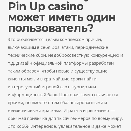
Pin Up casino
может иметь один
пользователь?
Это объясняется целым комплексом причин,
включающим в себя Dos-атаки, периодические
технические сбои, недобросовестную конкуренцию и
т.д. Дизайн официальной платформы разработан
таким образом, чтобы новые и существующие
клиенты могли в кратчайшие сроки найти
интересующий игровой слот, турнир или
информационный блок. Цветовая гамма отличается
яркими, но вместе с тем сбалансированными и
ненавязчивыми красками. Играть в игры казино —
обычная привычка для тысяч геймеров по всему миру.
Это хобби интересное, увлекательное и даже может