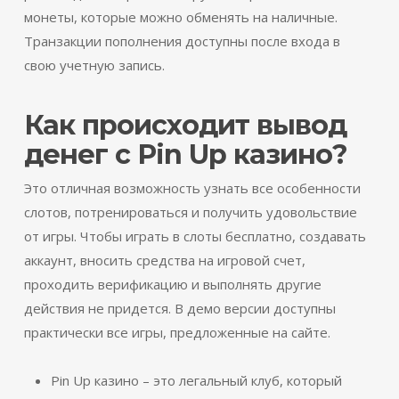
монеты, которые можно обменять на наличные.
Транзакции пополнения доступны после входа в
свою учетную запись.
Как происходит вывод
денег с Pin Up казино?
Это отличная возможность узнать все особенности
слотов, потренироваться и получить удовольствие
от игры. Чтобы играть в слоты бесплатно, создавать
аккаунт, вносить средства на игровой счет,
проходить верификацию и выполнять другие
действия не придется. В демо версии доступны
практически все игры, предложенные на сайте.
Pin Up казино – это легальный клуб, который