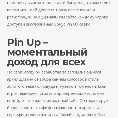
намерены выиграть реальный банкролл, то вам стоит
пополнить свой депозит. Сразу после входа и
регистрации на официальном сайте каждому игроку
доступен эксклюзивный бонус Pin Up casino.
Pin Up –
моментальный
доход для всех
Но свою славу он заработал за запоминающийся
яркий дизайн с изображением красоток в стиле
золотого века Голливуда и музыкой той эпохи. Если
игрок планирует играть в проверенном месте, ему
подойдет только официальный сайт. Он гарантирует
безопасность, конфиденциальность и предлагает
сертифицированные игры. Служба поддержки Пин-