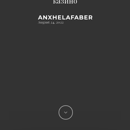
казино
ANXHELAFABER
August 24, 2022