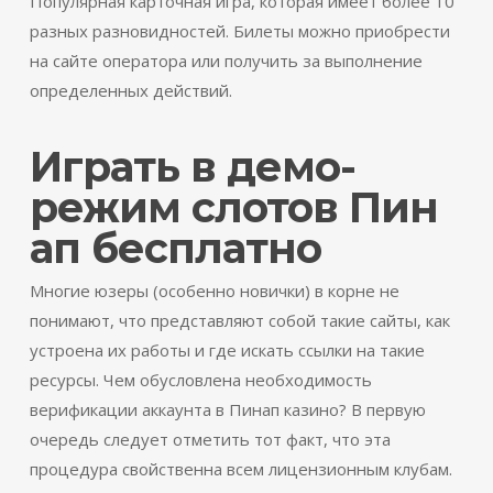
Популярная карточная игра, которая имеет более 10
разных разновидностей. Билеты можно приобрести
на сайте оператора или получить за выполнение
определенных действий.
Играть в демо-
режим слотов Пин
ап бесплатно
Многие юзеры (особенно новички) в корне не
понимают, что представляют собой такие сайты, как
устроена их работы и где искать ссылки на такие
ресурсы. Чем обусловлена необходимость
верификации аккаунта в Пинап казино? В первую
очередь следует отметить тот факт, что эта
процедура свойственна всем лицензионным клубам.