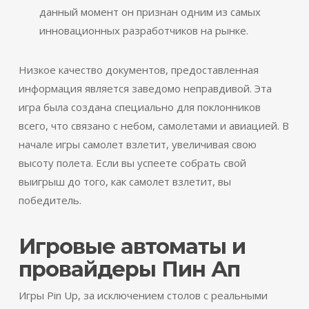
данный момент он признан одним из самых
инновационных разработчиков на рынке.
Низкое качество документов, предоставленная
информация является заведомо неправдивой. Эта
игра была создана специально для поклонников
всего, что связано с небом, самолетами и авиацией. В
начале игры самолет взлетит, увеличивая свою
высоту полета. Если вы успеете собрать свой
выигрыш до того, как самолет взлетит, вы
победитель.
Игровые автоматы и
провайдеры Пин Ап
Игры Pin Up, за исключением столов с реальными