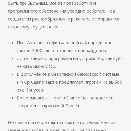
быть прибыльным. Все эти разработчики
программного обеспечения усердно работали над
созданием разнообразных игр, которые понравятся
широкому кругу игроков.
Пин-Ап казино официальный сайт предлагает
свыше 4000 слотов топовых провайдеров.
Для установки программы на устройство, следует
нажать иконку ОС.
В дополнение к безопасной банковской системе
Pin Up Casino также предлагает игрокам на выбор
ряд бонусов.
Во время игры “Ночи в Египте” вы попадете в
непременно красивый Египет.
Не является секретом тот факт, что целью многих
геймеров является джек-пот. В Пин Ап казино