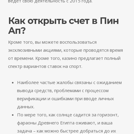
ведет свою деятельность с 2015 года.
Как открыть счет в Пин
Ап?
Кроме того, вы можете воспользоваться
эксклюзивными акциями, которые проводятся время
от времени. Кроме того, казино предлагает полный
спектр вариантов ставок на спорт.
Наиболее частые жалобы связаны с ожиданием
вывода средств, проблемами с процессом
верификации и ошибками при вводе личных
данных.
По мере того, как солнце садится за горизонт,
фараоны Древнего Египта оживают, и ваша
задача – как можно быстрее добраться до их