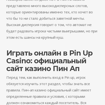
представлено много высокодисперсных слотов,
которые ориентированы именно тех, кто хочет во
что бы то ни стало добиться заветной мечты.
Высокая дисперсия говорит о том, что автомат не
будет радовать игрока частыми выигрышами, но при
этом есть шансы на крупный куш.
Играть онлайн в Pin Up
Casino: официальный
сайт казино Пин Ап
Перед тем, как выполнить вход в Pin up, игрок
обязуется изучить этот раздел, чтобы знать все
правила. Пин-ап казино официальный сайт имеет
определенные правила и условия, с которыми
должен ознакомиться каждый посетитель. Вся