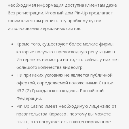
необходимая информация доступна клиентам даже
без регистрации. Игорный дом Pin-Up предлагает
своим клиентам решить эту проблему путем
использования зеркальных сайтов.
Кроме того, существуют более мелкие фирмы,
которые получают превосходную репутацию в
Интернете, несмотря на то, что сейчас у них нет
большого количества видеоигр.
Ни при каких условиях не является публичной
офертой, определяемой положениями Статьи
437 (2) Гражданского кодекса Российской
Федерации.
Pin Up Casino имеет необходимую лицензию от
правительства Кюрасао , поэтому вы можете
знать, что погружаетесь в лицензированное