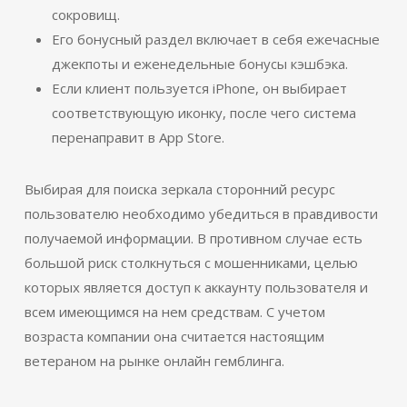
сокровищ.
Его бонусный раздел включает в себя ежечасные
джекпоты и еженедельные бонусы кэшбэка.
Если клиент пользуется iPhone, он выбирает
соответствующую иконку, после чего система
перенаправит в App Store.
Выбирая для поиска зеркала сторонний ресурс
пользователю необходимо убедиться в правдивости
получаемой информации. В противном случае есть
большой риск столкнуться с мошенниками, целью
которых является доступ к аккаунту пользователя и
всем имеющимся на нем средствам. С учетом
возраста компании она считается настоящим
ветераном на рынке онлайн гемблинга.