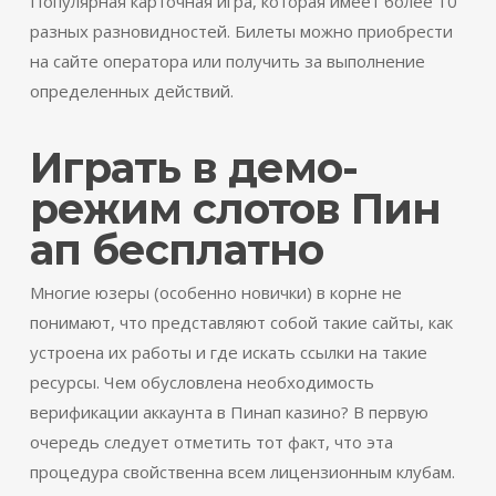
Популярная карточная игра, которая имеет более 10
разных разновидностей. Билеты можно приобрести
на сайте оператора или получить за выполнение
определенных действий.
Играть в демо-
режим слотов Пин
ап бесплатно
Многие юзеры (особенно новички) в корне не
понимают, что представляют собой такие сайты, как
устроена их работы и где искать ссылки на такие
ресурсы. Чем обусловлена необходимость
верификации аккаунта в Пинап казино? В первую
очередь следует отметить тот факт, что эта
процедура свойственна всем лицензионным клубам.