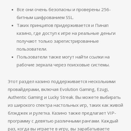
Все они очень безопасны и проверены 256-
битным шифрованием SSL.
Таких принципов придерживается и Пинап
казино, где доступ к игре на реальные деньги
получают только зарегистрированные
пользователи.
Пользователи также могут найти ссылки на
рабочие зеркала через поисковые системы.
Этот раздел казино поддерживается несколькими
провайдерами, включая Evolution Gaming, Ezugi,
Authentic Gaming и Lucky Streak. Вы можете выбирать
из широкого спектра настольных игр, таких как живой
блэкджек и рулетка. Казино также предлагает VIP-
программу с девятью различными рангами. Каждый
раз, когда вы играете в игру, вы зарабатываете