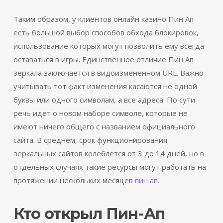
Таким образом, у клиентов онлайн казино Пин Ап
есть большой выбор способов обхода блокировок,
использование которых могут позволить ему всегда
оставаться в игры. Единственное отличие Пин Ап
зеркала заключается в видоизмененном URL. Важно
учитывать тот факт изменения касаются не одной
буквы или одного символам, а все адреса. По сути
речь идет о новом наборе символе, которые не
имеют ничего общего с названием официального
сайта. В среднем, срок функционирования
зеркальных сайтов колеблется от 3 до 14 дней, но в
отдельных случаях такие ресурсы могут работать на
протяжении нескольких месяцев
пин ап
.
Кто открыл Пин-Ап