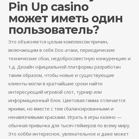
Pin Up casino
может иметь один
пользователь?
Это объясняется целым комплексом причин,
включающим в себя Dos-атаки, периодические
технические сбои, недобросовестную конкуренцию и
т.д. Дизайн официальной платформы разработан
таким образом, чтобы новые и существующие
клиенты могли в кратчайшие сроки найти
интересующий игровой слот, турнир или
информационный блок. Цветовая гамма отличается
яркими, но вместе с тем сбалансированными и
ненавязчивыми красками. Играть в игры казино —
обычная привычка для тысяч геймеров по всему миру.
Это хобби интересное, увлекательное и даже может