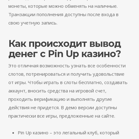
монеты, которые можно обменять на наличные.
Транзакции пополнения доступны после входа в
свою учетную запись.
Как происходит вывод
денег с Pin Up казино?
Это отличная возможность узнать все особенности
слотов, потренироваться и получить удовольствие
от игры. Чтобы играть в слоты бесплатно, создавать
аккаунт, вносить средства на игровой счет,
проходить верификацию и выполнять другие
действия не придется. В демо версии доступны
практически все игры, предложенные на сайте.
Pin Up казино – это легальный клуб, который