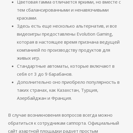
Цветовая гамма отличается яркими, но вместе с
тем сбалансированными и ненавязчивыми
красками.
Здесь есть еще несколько альтернатив, и все
видеоигры предоставлены Evolution Gaming,
которая в настоящее время признана ведущей
компанией по производству продуктов для
живых игр.
Стандартные автоматы, которые включают в
себя от 3 до 9 барабанов.
Дополнительно оно приобрело популярность в
таких странах, как Казахстан, Турция,
Азербайджан и Франция.
В случае возникновения вопросов всегда можно
обратиться к сотрудникам саппорта. Официальный
сайт азартной площадки радует простым