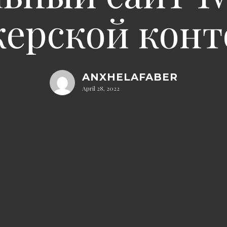
керской конт
ANXHELAFABER
April 28, 2022