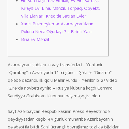
Ən Son Daşınmaz Əmlak, Ev Alqı Satqısı,
Kirayə Ev, Bina, Mənzil, Torpaq, Obyekt,
Villa Elanları, Kreditlə Satılan Evler
Xarici Bukmeykerlər Azərbaycanlıların
Pulunu Necə Oğurlayır? – Birinci Yazı
Bina Ev Mənzil
Azərbaycan klublarının yay transferləri – Yenilənir
“Qarabağ”ın Avstriyada 11-ci günü – Şəkillər “Dinamo”
qələbə qazandı, ilk qolu Mahir vurdu – Yenilənib-2+Video
“Zirə”də növbəti ayrılıq – Rusiya klubuna keçdi Cerrard
Səudiyyə Ərəbistanı klubunun baş məşqçisi oldu
Sayt Azərbaycan Respublikasının Press Reyestrində
qeydiyyatdan keçib. 44 günlük müharibə Azərbaycanın
qələbəsi ilə bitdi. Şanlı üçrəngli bayrağımız tezliklə işğaldan