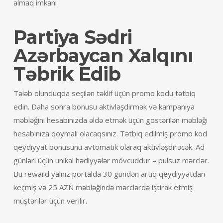
аlmаq imkаnı
Partiya Sədri
Azərbaycan Xalqını
Təbrik Edib
Tələb olunduqda seçilən təklif üçün promo kodu tətbiq
edin. Daha sonra bonusu aktivləşdirmək və kampaniya
məbləğini hesabınızda əldə etmək üçün göstərilən məbləği
hesabınıza qoymalı olacaqsınız. Tətbiq edilmiş promo kod
qeydiyyat bonusunu avtomatik olaraq aktivləşdirəcək. Ad
günləri üçün unikal hədiyyələr mövcuddur – pulsuz mərclər.
Bu reward yalnız portalda 30 gündən artıq qeydiyyatdan
keçmiş və 25 AZN məbləğində mərclərdə iştirak etmiş
müştərilər üçün verilir.