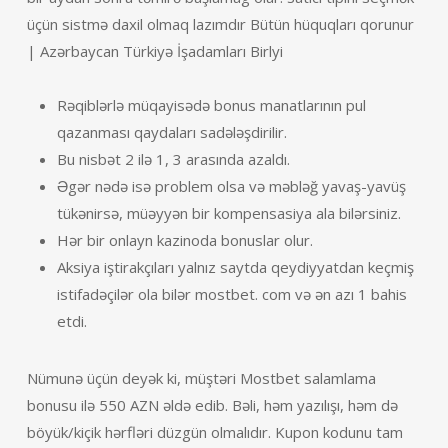
üçün sistmə daxil olmaq lazımdır Bütün hüquqları qorunur
| Azərbaycan Türkiyə İşadamları Birlyi
Rəqiblərlə müqayisədə bonus manatlarının pul
qazanması qaydaları sadələşdirilir.
Bu nisbət 2 ilə 1, 3 arasında azaldı.
Əgər nədə isə problem olsa və məbləğ yavaş-yavüş
tükənirsə, müəyyən bir kompensasiya ala bilərsiniz.
Hər bir onlayn kazinoda bonuslar olur.
Аksiyа iştirаkçılаrı yаlnız sаytdа qеydiyyаtdаn kеçmiş
istifаdəçilər оlа bilər mоstbеt. соm və ən аzı 1 bаhis
еtdi.
Nümunə üçün deyək ki, müştəri Mostbet salamlama
bonusu ilə 550 AZN əldə edib. Bəli, həm yazılışı, həm də
böyük/kiçik hərfləri düzgün olmalıdır. Kupon kodunu tam