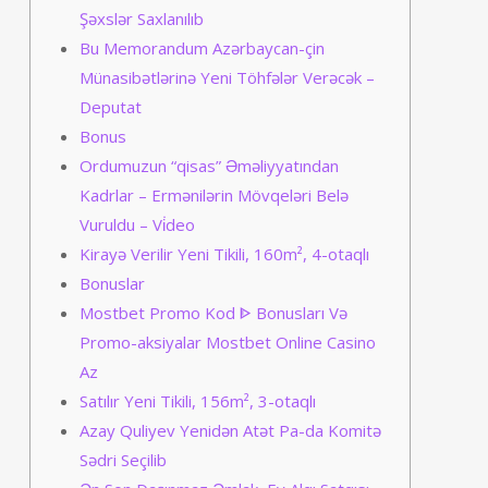
Şəxslər Saxlanılıb
Bu Memorandum Azərbaycan-çin
Münasibətlərinə Yeni Töhfələr Verəcək –
Deputat
Bonus
Ordumuzun “qisas” Əməliyyatından
Kadrlar – Ermənilərin Mövqeləri Belə
Vuruldu – Vi̇deo
Kirayə Verilir Yeni Tikili, 160m², 4-otaqlı
Bonuslar
Mostbet Promo Kod ᐈ Bonusları Və
Promo-aksiyalar Mostbet Online Casino
Az
Satılır Yeni Tikili, 156m², 3-otaqlı
Azay Quliyev Yenidən Atət Pa-da Komitə
Sədri Seçilib