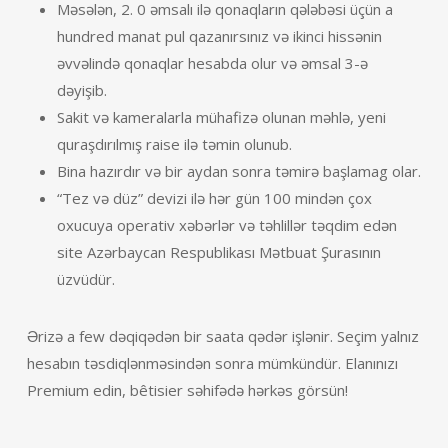
Məsələn, 2. 0 əmsalı ilə qonaqların qələbəsi üçün a
hundred manat pul qazanırsınız və ikinci hissənin
əvvəlində qonaqlar hesabda olur və əmsal 3-ə
dəyişib.
Sakit və kameralarla mühafizə olunan məhlə, yeni
quraşdırılmış raise ilə təmin olunub.
Bina hazırdır və bir aydan sonra təmirə başlamag olar.
“Tez və düz” devizi ilə hər gün 100 mindən çox
oxucuya operativ xəbərlər və təhlillər təqdim edən
site Azərbaycan Respublikası Mətbuat Şurasının
üzvüdür.
Ərizə a few dəqiqədən bir saata qədər işlənir. Seçim yalnız
hesabın təsdiqlənməsindən sonra mümkündür. Elanınızı
Premium edin, bêtisier səhifədə hərkəs görsün!