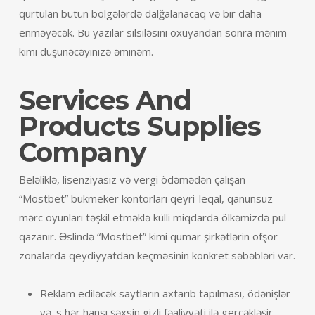
qurtulan bütün bölgələrdə dalğalanacaq və bir daha
enməyəcək. Bu yazılar silsiləsini oxuyandan sonra mənim
kimi düşünəcəyinizə əminəm.
Services And
Products Supplies
Company
Beləliklə, lisenziyasız və vergi ödəmədən çalışan
“Mostbet” bukmeker kontorları qeyri-leqal, qanunsuz
mərc oyunları təşkil etməklə külli miqdarda ölkəmizdə pul
qazanır. Əslində “Mostbet” kimi qumar şirkətlərin ofşor
zonalarda qeydiyyatdan keçməsinin konkret səbəbləri var.
Reklam ediləcək saytların axtarıb tapılması, ödənişlər
və. s hər hansı şəxsin gizli fəaliyyəti ilə gerçəkləşir.