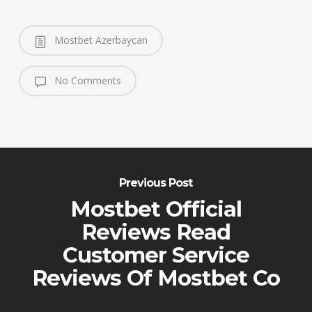
Mostbet Azerbaycan
No Comments
Previous Post
Mostbet Official
Reviews Read
Customer Service
Reviews Of Mostbet Co