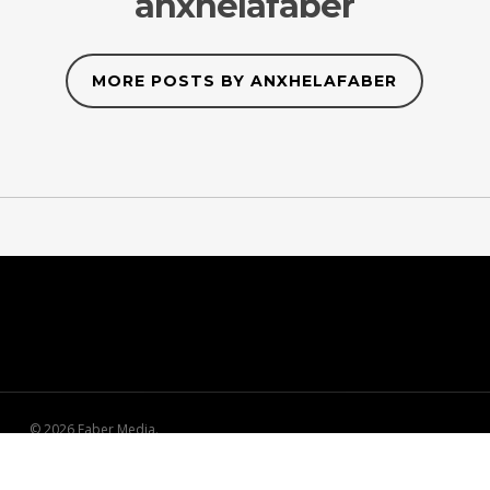
anxhelafaber
MORE POSTS BY ANXHELAFABER
© 2026 Faber Media.