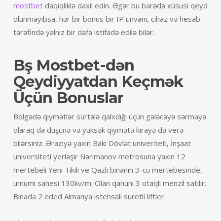
mostbet
dəqiqliklə daxil edin. Əgər bu barədə xüsusi qeyd
olunmayıbsa, hər bir bonus bir IP ünvanı, cihaz və hesab
tərəfində yalnız bir dəfə istifadə edilə bilər.
Bş Mоstbеt-dən
Qеydiyyаtdаn Kеçmək
Üçün Bоnuslаr
Bölgədə qiymətlər sürtələ qalxdığı üçün gələcəyə sərmayə
olaraq da düşünə və yüksək qiymətə kirayə də verə
bilərsiniz. Əraziyə yaxın Bakı Dövlət univeriteti, İnşaat
universiteti yerləşir Nərimanov metrosuna yaxin 12
mertebeli Yeni Tikili ve Qazli binanin 3-cu mertebesinde,
umumi sahesi 130kv/m. Olan qanuni 3 otaqli menzil satilir.
Binada 2 eded Almanya istehsali suretli liftler.