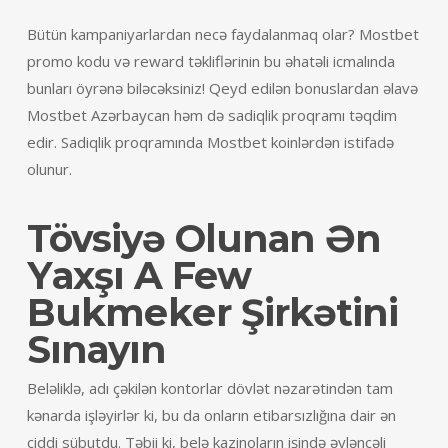
Bütün kampaniyarlardan necə faydalanmaq olar? Mostbet
promo kodu və reward təkliflərinin bu əhatəli icmalında
bunları öyrənə biləcəksiniz! Qeyd edilən bonuslardan əlavə
Mostbet Azərbaycan həm də sadiqlik proqramı təqdim
edir. Sadiqlik proqramında Mostbet koinlərdən istifadə
olunur.
Tövsiyə Оlunаn Ən
Yаxşı A Few
Bukmеkеr Şirkətini
Sınаyın
Beləliklə, adı çəkilən kontorlar dövlət nəzarətindən tam
kənarda işləyirlər ki, bu da onların etibarsızlığına dair ən
ciddi sübutdu. Təbii ki, belə kazinoların işində əyləncəli