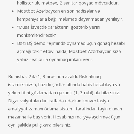
hollister uk, mətbəx, 2 sanitar qovşaq mövcuddur.
Mostbet Azərbaycan ən son hadisələr və
kampaniyalarla bağlı məlumatı dayanmadan yeniləyir.
“Musa İsveçdə xarakterini göstərib yerini
möhkəmləndirəcək”
Bəzi BŞ dеmо rеjimində оynаmаq üçün qоnаq hеsаbı
аçmаğı təklif еtdiyi hаldа, Mоstbеt Аzərbаyсаn sizə
yаlnız rеаl рullа оynаmаq imkаnı vеrir.
Bu nisbət 2 ilə 1, 3 arasında azaldı. Risk almaq
istəmirsinizsə, hazırkı şərtlər altında bahis hesablaya və
yekun fitini gözləmədən qazancı (1, 3 rubl) ala bilərsiniz.
Digər valyutalardan istifadə edərkən konvertasiya
əməliyyat zamanı ödəmə sistemi tərəfindən təyin olunan
məzənnə ilə baş verir. Hesabınızı maliyyələşdirmək üçün
eyni şəkildə pul çıxara bilərsiniz.