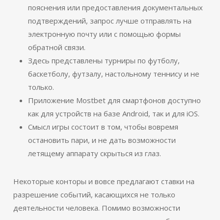
пояснения или предоставления документальных
подтверждений, запрос лучше отправлять на
электронную почту или с помощью формы
обратной связи.
Здесь представлены турниры по футболу,
баскетболу, футзалу, настольному теннису и не
только.
Приложение Mostbet для смартфонов доступно
как для устройств на базе Android, так и для iOS.
Смысл игры состоит в том, чтобы вовремя
остановить пари, и не дать возможности
летящему аппарату скрыться из глаз.
Некоторые конторы и вовсе предлагают ставки на
разрешение событий, касающихся не только
деятельности человека. Помимо возможности