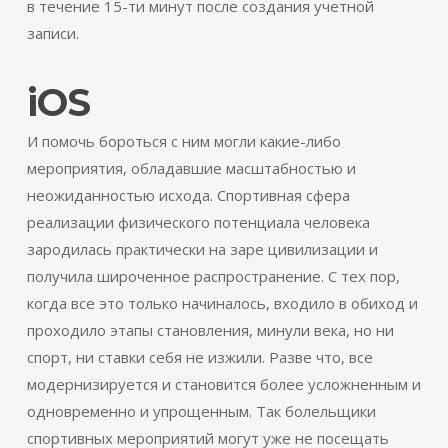
в течение 15-ти минут после создания учетной
записи.
iOS
И помочь бороться с ним могли какие-либо
мероприятия, обладавшие масштабностью и
неожиданностью исхода. Спортивная сфера
реализации физического потенциала человека
зародилась практически на заре цивилизации и
получила широченное распространение. С тех пор,
когда все это только начиналось, входило в обиход и
проходило этапы становления, минули века, но ни
спорт, ни ставки себя не изжили. Разве что, все
модернизируется и становится более усложненным и
одновременно и упрощенным. Так болельщики
спортивных мероприятий могут уже не посещать