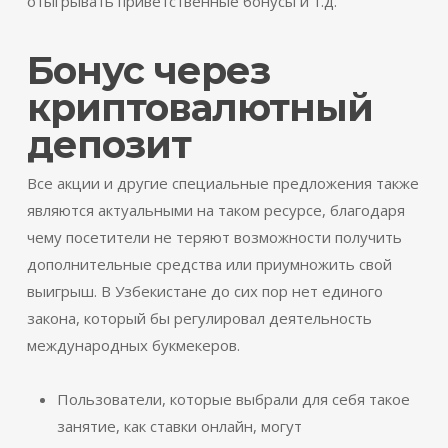
отыгрывать приветственные бонусы и т.д.
Бонус через
криптовалютный
депозит
Все акции и другие специальные предложения также
являются актуальными на таком ресурсе, благодаря
чему посетители не теряют возможности получить
дополнительные средства или приумножить свой
выигрыш. В Узбекистане до сих пор нет единого
закона, который бы регулировал деятельность
международных букмекеров.
Пользователи, которые выбрали для себя такое
занятие, как ставки онлайн, могут