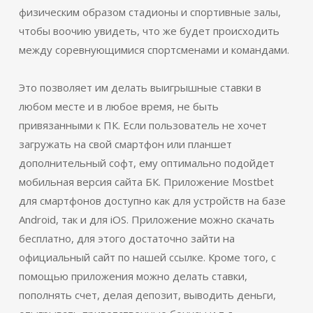
физическим образом стадионы и спортивные залы,
чтобы воочию увидеть, что же будет происходить
между соревнующимися спортсменами и командами.
Это позволяет им делать выигрышные ставки в
любом месте и в любое время, не быть
привязанными к ПК. Если пользователь не хочет
загружать на свой смартфон или планшет
дополнительный софт, ему оптимально подойдет
мобильная версия сайта БК. Приложение Mostbet
для смартфонов доступно как для устройств на базе
Android, так и для iOS. Приложение можно скачать
бесплатно, для этого достаточно зайти на
официальный сайт по нашей ссылке. Кроме того, с
помощью приложения можно делать ставки,
пополнять счет, делая депозит, выводить деньги,