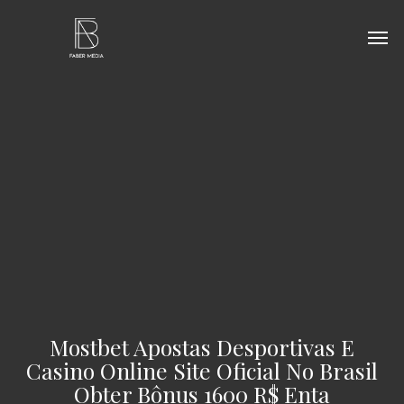
Skip
Men
to
main
content
Mostbet Apostas Desportivas E
Casino Online Site Oficial No Brasil
Obter Bônus 1600 R$ Enta