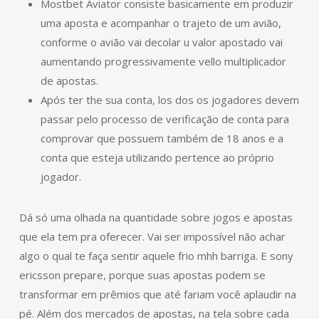
Mostbet Aviator consiste basicamente em produzir
uma aposta e acompanhar o trajeto de um avião,
conforme o avião vai decolar u valor apostado vai
aumentando progressivamente vello multiplicador
de apostas.
Após ter the sua conta, los dos os jogadores devem
passar pelo processo de verificação de conta para
comprovar que possuem também de 18 anos e a
conta que esteja utilizando pertence ao próprio
jogador.
Dá só uma olhada na quantidade sobre jogos e apostas
que ela tem pra oferecer. Vai ser impossível não achar
algo o qual te faça sentir aquele frio mhh barriga. E sony
ericsson prepare, porque suas apostas podem se
transformar em prêmios que até fariam você aplaudir na
pé. Além dos mercados de apostas, na tela sobre cada