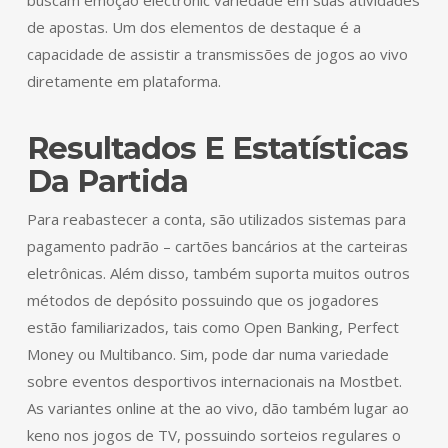
buscam emoção electronic variedade em suas atividades
de apostas. Um dos elementos de destaque é a
capacidade de assistir a transmissões de jogos ao vivo
diretamente em plataforma.
Resultados E Estatísticas
Da Partida
Para reabastecer a conta, são utilizados sistemas para
pagamento padrão – cartões bancários at the carteiras
eletrônicas. Além disso, também suporta muitos outros
métodos de depósito possuindo que os jogadores
estão familiarizados, tais como Open Banking, Perfect
Money ou Multibanco. Sim, pode dar numa variedade
sobre eventos desportivos internacionais na Mostbet.
As variantes online at the ao vivo, dão também lugar ao
keno nos jogos de TV, possuindo sorteios regulares o