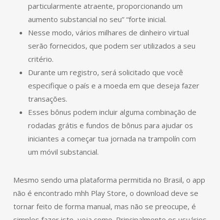
particularmente atraente, proporcionando um
aumento substancial no seu” “forte inicial.
Nesse modo, vários milhares de dinheiro virtual
serão fornecidos, que podem ser utilizados a seu
critério.
Durante um registro, será solicitado que você
especifique o país e a moeda em que deseja fazer
transações.
Esses bônus podem incluir alguma combinação de
rodadas grátis e fundos de bônus para ajudar os
iniciantes a começar tua jornada na trampolín com
um móvil substancial.
Mesmo sendo uma plataforma permitida no Brasil, o app
não é encontrado mhh Play Store, o download deve se
tornar feito de forma manual, mas não se preocupe, é
simples fazer isto, veja como. Principalmente os usuários