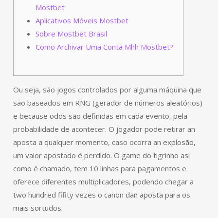
Mostbet
Aplicativos Móveis Mostbet
Sobre Mostbet Brasil
Como Archivar Uma Conta Mhh Mostbet?
Ou seja, são jogos controlados por alguma máquina que
são baseados em RNG (gerador de números aleatórios)
e because odds são definidas em cada evento, pela
probabilidade de acontecer. O jogador pode retirar an
aposta a qualquer momento, caso ocorra an explosão,
um valor apostado é perdido. O game do tigrinho asi
como é chamado, tem 10 linhas para pagamentos e
oferece diferentes multiplicadores, podendo chegar a
two hundred fifity vezes o canon dan aposta para os
mais sortudos.