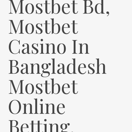
Mostbet Bd,
Mostbet
Casino In
Bangladesh
Mostbet
Online
Betting,