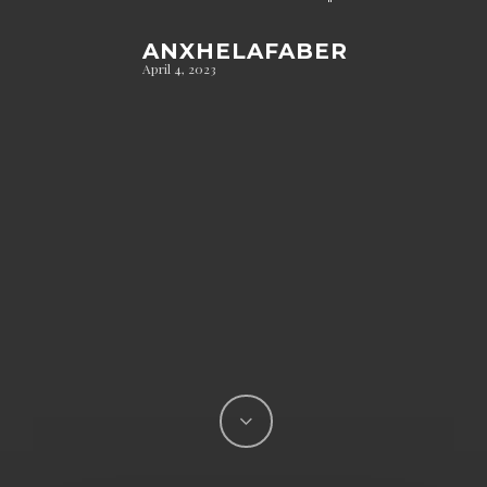
ANXHELAFABER
April 4, 2023