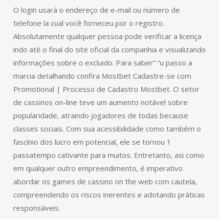
O login usará o endereço de e-mail ou número de
telefone la cual você forneceu por o registro.
Absolutamente qualquer pessoa pode verificar a licença
indo até o final do site oficial da companhia e visualizando
informações sobre o excluido. Para saber” “u passo a
marcia detalhando confira Mostbet Cadastre-se com
Promotional | Processo de Cadastro Mostbet. O setor
de cassinos on-line teve um aumento notável sobre
popularidade, atraindo jogadores de todas because
classes sociais. Com sua acessibilidade como também o
fascínio dos lucro em potencial, ele se tornou 1
passatempo cativante para muitos. Entretanto, asi como
em qualquer outro empreendimento, é imperativo
abordar os games de cassino on the web com cautela,
compreendendo os riscos inerentes e adotando práticas
responsáveis.