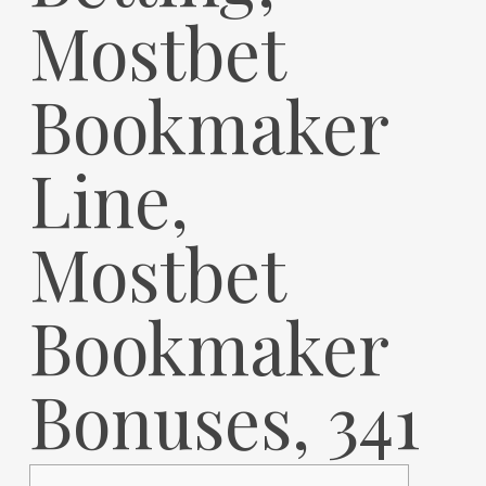
Mostbet
Bookmaker
Line,
Mostbet
Bookmaker
Bonuses, 341