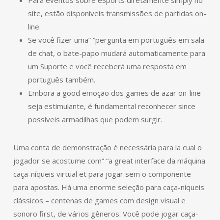
Para eventos sobre eSports diretamente simply no
site, estão disponíveis transmissões de partidas on-
line.
Se você fizer uma” “pergunta em português em sala
de chat, o bate-papo mudará automaticamente para
um Suporte e você receberá uma resposta em
português também.
Embora a good emoção dos games de azar on-line
seja estimulante, é fundamental reconhecer since
possíveis armadilhas que podem surgir.
Uma conta de demonstração é necessária para la cual o
jogador se acostume com” “a great interface da máquina
caça-níqueis virtual et para jogar sem o componente
para apostas. Há uma enorme seleção para caça-níqueis
clássicos – centenas de games com design visual e
sonoro first, de vários gêneros. Você pode jogar caça-