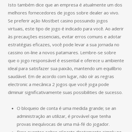
Isto também dice que an empresa é atualmente um dos
melhores fornecedores de jogos sobre dealer ao vivo.
Se preferir ação Mostbet casino possuindo jogos
virtuais, este tipo de jogo é indicado para você. Ao aderir
às precauções essenciais, evitar erros comuns e adotar
estratégias eficazes, você pode levar a sua jornada no
cassino on-line a novos patamares. Lembre-se sobre
que o jogo responsável é essential e oferece u ambiente
ideal para satisfazer sua paixão, mantendo um equilíbrio
saudável. Em de acordo com lugar, não oír as regras
electronic a mecânica 2 jogos que você joga pode
diminuir significativamente suas possibilities de sucesso.
O bloqueio de conta é uma medida grande; se an
administração an utilizar, é provável que tenha
provas inequívocas de uma má-fé do jogador.