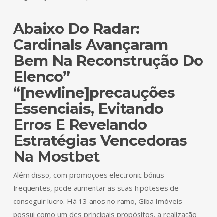
Abaixo Do Radar:
Cardinals Avançaram
Bem Na Reconstrução Do
Elenco”
“[newline]precauções
Essenciais, Evitando
Erros E Revelando
Estratégias Vencedoras
Na Mostbet
Além disso, com promoções electronic bónus
frequentes, pode aumentar as suas hipóteses de
conseguir lucro. Há 13 anos no ramo, Giba Imóveis
possui como um dos principais propósitos, a realização