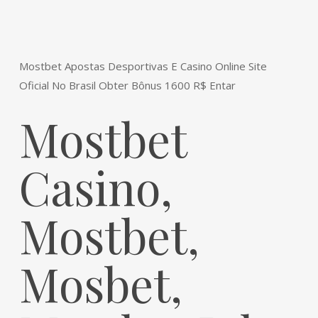
Mostbet Apostas Desportivas E Casino Online Site
Oficial No Brasil Obter Bônus 1600 R$ Entar
Mostbet
Casino,
Mostbet,
Mosbet,