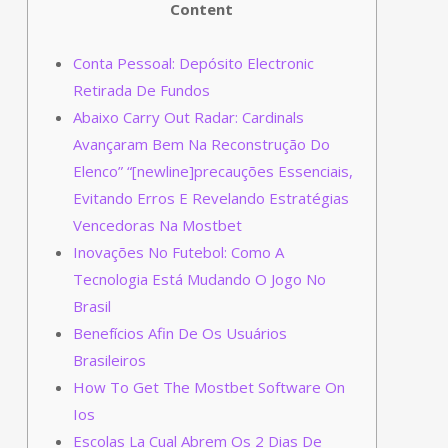
Content
Conta Pessoal: Depósito Electronic
Retirada De Fundos
Abaixo Carry Out Radar: Cardinals
Avançaram Bem Na Reconstrução Do
Elenco” “[newline]precauções Essenciais,
Evitando Erros E Revelando Estratégias
Vencedoras Na Mostbet
Inovações No Futebol: Como A
Tecnologia Está Mudando O Jogo No
Brasil
Benefícios Afin De Os Usuários
Brasileiros
How To Get The Mostbet Software On
Ios
Escolas La Cual Abrem Os 2 Dias De