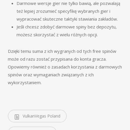
Darmowe wersje gier nie tylko bawią, ale pozwalają
też lepiej zrozumieć specyfikę wybranych gier i
wypracować skuteczne taktyki stawiania zakładów.
Jeśli chcesz zdobyć darmowe spiny bez depozytu,
możesz skorzystać z wielu różnych opcji.
Dzięki temu suma z ich wygranych od tych free spinów
może od razu zostać przypisana do konta gracza.
Opowiemy również o zasadach korzystania z darmowych
spinów oraz wymaganiach związanych z ich
wykorzystaniem.
VulkanVegas Poland