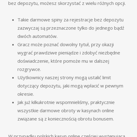
bez depozytu, możesz skorzystać z wielu różnych opcji.
Takie darmowe spiny za rejestracje bez depozytu
zazwyczaj są przeznaczone tylko do jednego bądź
dwóch automatów.
Gracz może poznać dowolny tytuł, przy okazji
wygrać prawdziwe pieniądze i zdobyć niezbędne
doświadczenie, które pomoże mu w dalszej
rozgrywce.
Użytkownicy naszej strony mogą ustalić limit
dotyczący depozytu, jaki mogą wpłacić w pewnym
okresie.
Jak już kilkukrotnie wspomnieliśmy, praktycznie
wszystkie darmowe obroty w kasynach online
związane są z koniecznością obrotu bonusem.
W przypadku polskich kasyn online częściej występującą