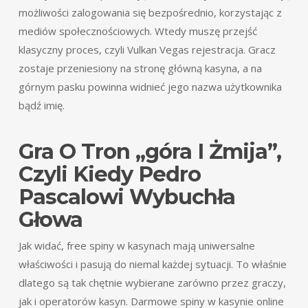
możliwości zalogowania się bezpośrednio, korzystając z
mediów społecznościowych. Wtedy muszę przejść
klasyczny proces, czyli Vulkan Vegas rejestracja. Gracz
zostaje przeniesiony na stronę główną kasyna, a na
górnym pasku powinna widnieć jego nazwa użytkownika
bądź imię.
Gra O Tron „góra I Żmija”,
Czyli Kiedy Pedro
Pascalowi Wybuchła
Głowa
Jak widać, free spiny w kasynach mają uniwersalne
właściwości i pasują do niemal każdej sytuacji. To właśnie
dlatego są tak chętnie wybierane zarówno przez graczy,
jak i operatorów kasyn. Darmowe spiny w kasynie online