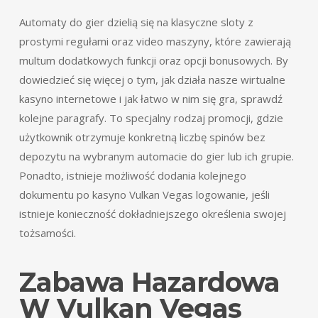
Automaty do gier dzielią się na klasyczne sloty z
prostymi regułami oraz video maszyny, które zawierają
multum dodatkowych funkcji oraz opcji bonusowych. By
dowiedzieć się więcej o tym, jak działa nasze wirtualne
kasyno internetowe i jak łatwo w nim się gra, sprawdź
kolejne paragrafy. To specjalny rodzaj promocji, gdzie
użytkownik otrzymuje konkretną liczbę spinów bez
depozytu na wybranym automacie do gier lub ich grupie.
Ponadto, istnieje możliwość dodania kolejnego
dokumentu po kasyno Vulkan Vegas logowanie, jeśli
istnieje konieczność dokładniejszego określenia swojej
tożsamości.
Zabawa Hazardowa
W Vulkan Vegas