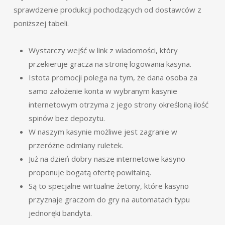
sprawdzenie produkcji pochodzących od dostawców z
poniższej tabeli.
Wystarczy wejść w link z wiadomości, który
przekieruje gracza na stronę logowania kasyna.
Istota promocji polega na tym, że dana osoba za
samo założenie konta w wybranym kasynie
internetowym otrzyma z jego strony określoną ilość
spinów bez depozytu.
W naszym kasynie możliwe jest zagranie w
przeróżne odmiany ruletek.
Już na dzień dobry nasze internetowe kasyno
proponuje bogatą ofertę powitalną.
Są to specjalne wirtualne żetony, które kasyno
przyznaje graczom do gry na automatach typu
jednoręki bandyta.