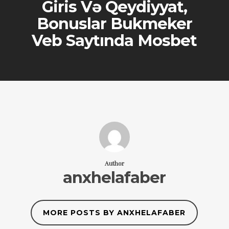
Giris Və Qeydiyyat,
Bonuslar Bukmeker
Veb Saytında Mosbet
Author
anxhelafaber
MORE POSTS BY ANXHELAFABER