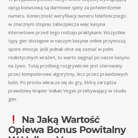
opcją bonusową są darmowe spiny za potwierdzenie
numeru. Konieczność weryfikacji numeru telefonicznego
w znacznym stopniu zabezpiecza więc kasyna
internetowe przed tego rodzaju praktykami. Wszystkie
typy gier dostępne w naszym kasynie online przynoszą
spore emocje. Jeśli jednak chce się zaznać w pełni
realistycznych wrażeń, to warto sięgnąć po nasze kasyno
na żywo. Tutaj przebieg rozgrywki nie jest sterowany
przez komputerowe algorytmy, lecz przez prawdziwych
ludzi. Po prostu wkracza się do gry, którą zarządza
prawdziwy krupier Vulkan Vegas przebywający w studiu
gier.
Na Jaką Wartość
Opiewa Bonus Powitalny