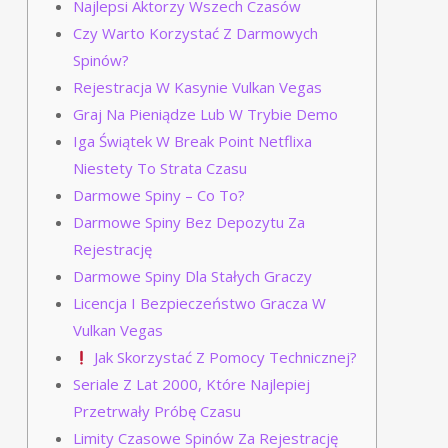
Najlepsi Aktorzy Wszech Czasów
Czy Warto Korzystać Z Darmowych
Spinów?
Rejestracja W Kasynie Vulkan Vegas
Graj Na Pieniądze Lub W Trybie Demo
Iga Świątek W Break Point Netflixa
Niestety To Strata Czasu
Darmowe Spiny – Co To?
Darmowe Spiny Bez Depozytu Za
Rejestrację
Darmowe Spiny Dla Stałych Graczy
Licencja I Bezpieczeństwo Gracza W
Vulkan Vegas
Jak Skorzystać Z Pomocy Technicznej?
Seriale Z Lat 2000, Które Najlepiej
Przetrwały Próbę Czasu
Limity Czasowe Spinów Za Rejestrację