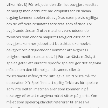
villkor här. 8) För erbjudanden där 1st oavgjort resultat
är möjligt men odds inte har erbjudits för en sådan
utgång kommer spelen att avgöras exempelvis ogiltiga
om de officiella resultatet förklaras som sådant. För
avgörande ändamål utav matcher, vars udseende
förklaras som endera majoritetsavgjort eller delat
oavgjort, kommer jobbet att betraktas exempelvis
oavgjort och erbjudandena kommer att avgöras i
enlighet mediterranean det. 1) Första/Nästa målskytt –
spelet gäller att durante specifik spelare gör det angivna
målet inom den tillämpliga tidsramen, eller är
första/nästa målskytt för sitt lag (t. ex. “Första mål för
separation X”). Spel finns att ogiltigförklaras för spelare
som inte deltar i matchen eller som kommer in på
strategy efter att e angivna målet sitter på gjorts. Om
målet som spelerbjudandet refererar till anses va