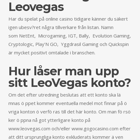
Leovegas
Har du spelat på online casino tidigare känner du säkert
igen ubesv?ret några tillverkare från listan. Namn
som NetEnt, Microgaming, IGT, Bally, Evolution Gaming,
Cryptologic, Play’N GO, Yggdrasil Gaming och Quickspin
är mycket positivt omtalade i branschen.
Hur låser man upp
sitt LeoVegas konto?
Om det efter utredning beslutas att ett konto ska lä
mnas ö ppet kommer eventuella medel mot finnar på ö
vriga konton ö verfö ras till det här konto. Om man fö rsö
ker ö ppna nå got ytterligare konto på
www.leovegas.com och/eller www.gogocasino.com efter
att ditt ursprungliga konto exkluderats kommer ä ven