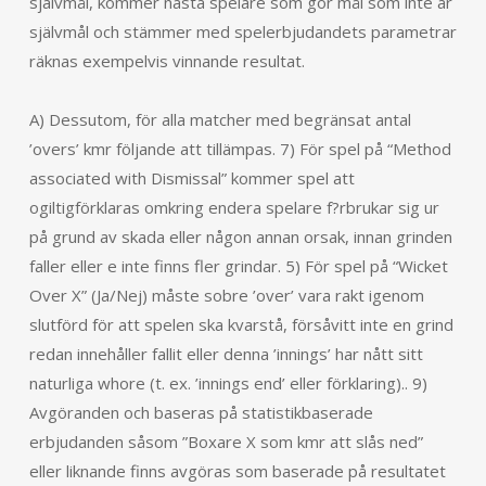
självmål, kommer nästa spelare som gör mål som inte är
självmål och stämmer med spelerbjudandets parametrar
räknas exempelvis vinnande resultat.
A) Dessutom, för alla matcher med begränsat antal
’overs’ kmr följande att tillämpas. 7) För spel på “Method
associated with Dismissal” kommer spel att
ogiltigförklaras omkring endera spelare f?rbrukar sig ur
på grund av skada eller någon annan orsak, innan grinden
faller eller e inte finns fler grindar. 5) För spel på “Wicket
Over X” (Ja/Nej) måste sobre ’over’ vara rakt igenom
slutförd för att spelen ska kvarstå, försåvitt inte en grind
redan innehåller fallit eller denna ’innings’ har nått sitt
naturliga whore (t. ex. ’innings end’ eller förklaring).. 9)
Avgöranden och baseras på statistikbaserade
erbjudanden såsom ”Boxare X som kmr att slås ned”
eller liknande finns avgöras som baserade på resultatet