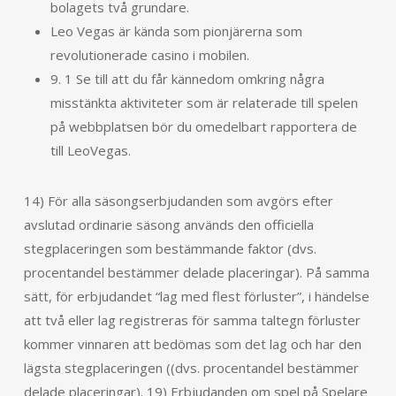
bolagets två grundare.
Leo Vegas är kända som pionjärerna som
revolutionerade casino i mobilen.
9. 1 Se till att du får kännedom omkring några
misstänkta aktiviteter som är relaterade till spelen
på webbplatsen bör du omedelbart rapportera de
till LeoVegas.
14) För alla säsongserbjudanden som avgörs efter
avslutad ordinarie säsong används den officiella
stegplaceringen som bestämmande faktor (dvs.
procentandel bestämmer delade placeringar). På samma
sätt, för erbjudandet “lag med flest förluster”, i händelse
att två eller lag registreras för samma taltegn förluster
kommer vinnaren att bedömas som det lag och har den
lägsta stegplaceringen ((dvs. procentandel bestämmer
delade placeringar). 19) Erbjudanden om spel på Spelare