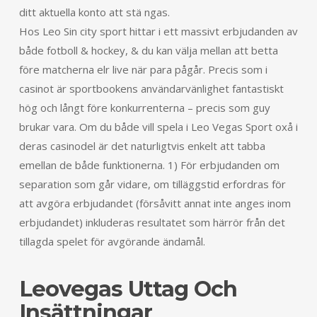
ditt aktuella konto att stä ngas.
Hos Leo Sin city sport hittar i ett massivt erbjudanden av
både fotboll & hockey, & du kan välja mellan att betta
före matcherna elr live när para pågår. Precis som i
casinot är sportbookens användarvänlighet fantastiskt
hög och långt före konkurrenterna – precis som guy
brukar vara. Om du både vill spela i Leo Vegas Sport oxå i
deras casinodel är det naturligtvis enkelt att tabba
emellan de både funktionerna. 1) För erbjudanden om
separation som går vidare, om tilläggstid erfordras för
att avgöra erbjudandet (försåvitt annat inte anges inom
erbjudandet) inkluderas resultatet som härrör från det
tillagda spelet för avgörande ändamål.
Leovegas Uttag Och
Insättningar