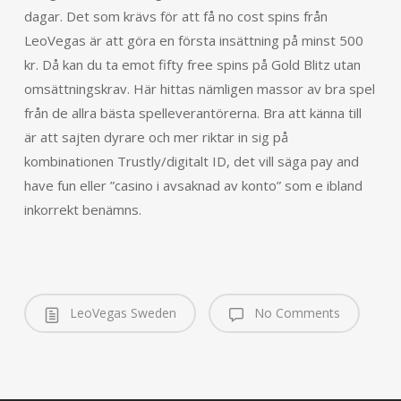
dagar. Det som krävs för att få no cost spins från
LeoVegas är att göra en första insättning på minst 500
kr. Då kan du ta emot fifty free spins på Gold Blitz utan
omsättningskrav. Här hittas nämligen massor av bra spel
från de allra bästa spelleverantörerna. Bra att känna till
är att sajten dyrare och mer riktar in sig på
kombinationen Trustly/digitalt ID, det vill säga pay and
have fun eller ”casino i avsaknad av konto” som e ibland
inkorrekt benämns.
LeoVegas Sweden
No Comments