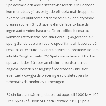
Spelacchiare och andra statistikbaserade erbjudanden
kommer att avgöras enligt de officiella matchrapporter
exempelvis publiceras efter matchen av den styrande
organisationen. 3) Ett spel gällande face to face där
ingen audio-video hästarna får ett officiellt resultat
kommer att förklaras och annullerat. 3) Avgörande av
spel gällande spelare i sobre specifik match baseras på
resultat efter slutet av andra halvleken (ordinarie tid) om
inte lite ?vrigt angivits. 25) Spel som refererar till att en
spelare “leder från början till slut” erfordrar att den
angivna individen är högst på ledartavlan (inklusive
eventuella oavgjorda placeringar) vid slutet på alla
schemalagda rundor av turneringen.
Få din första insättning dubblerad uppe till 1000 kr + 100
Free Spins (på Book of Dead) i reward. 18+ | Spela