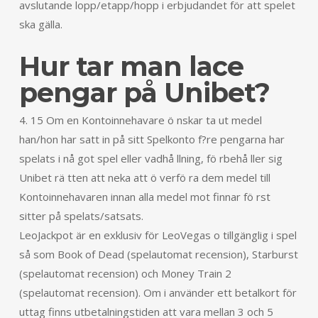
avslutande lopp/etapp/hopp i erbjudandet för att spelet
ska gälla.
Hur tar man lace
pengar på Unibet?
4. 15 Om en Kontoinnehavare ö nskar ta ut medel
han/hon har satt in på sitt Spelkonto f?re pengarna har
spelats i nå got spel eller vadhå llning, fö rbehå ller sig
Unibet rä tten att neka att ö verfö ra dem medel till
Kontoinnehavaren innan alla medel mot finnar fö rst
sitter på spelats/satsats.
LeoJackpot är en exklusiv för LeoVegas o tillgänglig i spel
så som Book of Dead (spelautomat recension), Starburst
(spelautomat recension) och Money Train 2
(spelautomat recension). Om i använder ett betalkort för
uttag finns utbetalningstiden att vara mellan 3 och 5