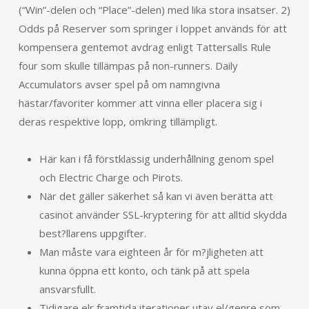
(“Win”-delen och “Place”-delen) med lika stora insatser. 2)
Odds på Reserver som springer i loppet används för att
kompensera gentemot avdrag enligt Tattersalls Rule
four som skulle tillämpas på non-runners. Daily
Accumulators avser spel på om namngivna
hästar/favoriter kommer att vinna eller placera sig i
deras respektive lopp, omkring tillämpligt.
Här kan i få förstklassig underhållning genom spel
och Electric Charge och Pirots.
När det gäller säkerhet så kan vi även berätta att
casinot använder SSL-kryptering för att alltid skydda
best?llarens uppgifter.
Man måste vara eighteen år för m?jligheten att
kunna öppna ett konto, och tänk på att spela
ansvarsfullt.
Tidigare elr framtida iterationer utav el/genre som