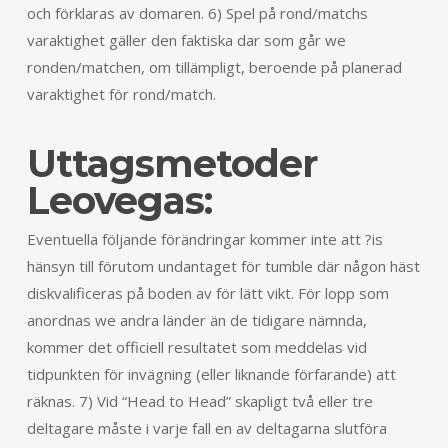
och förklaras av domaren. 6) Spel på rond/matchs
varaktighet gäller den faktiska dar som går we
ronden/matchen, om tillämpligt, beroende på planerad
varaktighet för rond/match.
Uttagsmetoder
Leovegas:
Eventuella följande förändringar kommer inte att ?is
hänsyn till förutom undantaget för tumble där någon häst
diskvalificeras på boden av för lätt vikt. För lopp som
anordnas we andra länder än de tidigare nämnda,
kommer det officiell resultatet som meddelas vid
tidpunkten för invägning (eller liknande förfarande) att
räknas. 7) Vid “Head to Head” skapligt två eller tre
deltagare måste i varje fall en av deltagarna slutföra