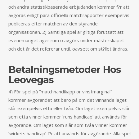
och andra statistikbaserade erbjudanden kommer f?r att
avgöras enligt para officiella matchrapporter exempelvis
publiceras efter matchen av den styrande
organisationen. 2) Samtliga spel är giltiga förutsatt att
evenemanget äger rum o avgörs under mästerskapet
och det år det refererar until, oavsett om st?llet ändras.
Betalningsmetoder Hos
Leovegas
4) För spel på “matchhandikapp or vinstmarginal”
kommer avgörandet att bero på om det vinnande laget
slår exempelvis etta eller tvåa. Om laget exempelvis slår
som etta vinner kommer ’runs handicap’ att används för
avgörande. Om laget som slår som tvåa vinner kommer
’wickets handicap’ f?r att används för avgörande. Alla spel