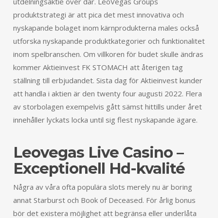
utdelningsaktie över dar. LeoVegas Groups
produktstrategi är att pica det mest innovativa och
nyskapande bolaget inom kärnprodukterna males också
utforska nyskapande produktkategorier och funktionalitet
inom spelbranschen. Om villkoren för budet skulle ändras
kommer Aktieinvest FK STOMACH att återigen tag
ställning till erbjudandet. Sista dag för Aktieinvest kunder
att handla i aktien är den twenty four augusti 2022. Flera
av storbolagen exempelvis gått sämst hittills under året
innehåller lyckats locka until sig flest nyskapande ägare.
Leovegas Live Casino –
Exceptionell Hd-kvalité
Några av våra ofta populära slots merely nu är boring
annat Starburst och Book of Deceased. För årlig bonus
bör det existera möjlighet att begränsa eller underlåta