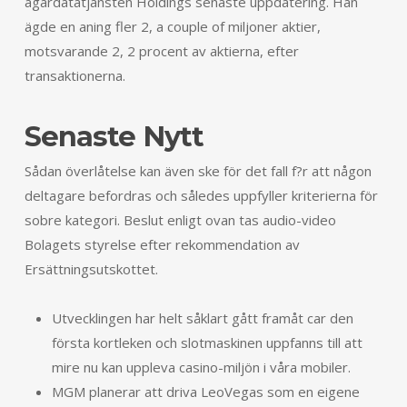
ägardatatjänsten Holdings senaste uppdatering. Han
ägde en aning fler 2, a couple of miljoner aktier,
motsvarande 2, 2 procent av aktierna, efter
transaktionerna.
Senaste Nytt
Sådan överlåtelse kan även ske för det fall f?r att någon
deltagare befordras och således uppfyller kriterierna för
sobre kategori. Beslut enligt ovan tas audio-video
Bolagets styrelse efter rekommendation av
Ersättningsutskottet.
Utvecklingen har helt såklart gått framåt car den
första kortleken och slotmaskinen uppfanns till att
mire nu kan uppleva casino-miljön i våra mobiler.
MGM planerar att driva LeoVegas som en eigene