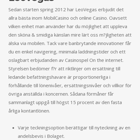
Sedan starten spring 2012 har LeoVegas erbjudit det
allra bästa inom MobilCasino och online Casino. Oavsett
vilken enhet man använder har du möjlighet att uppleva
den sköna & smidiga känslan mire lärt oss m?jligheten att
älska via mobilen. Tack vare banbrytande innovationer får
du en enkel navigering, minimala laddningstider och ett
oslagbart erbjudanden av Casinospel On the internet.
Styrelsen bedömer f?r att riktlinjer om ersättning till
ledande befattningshavare är proportionerliga i
förhållande till lönenivåer, ersättningsnivåer och villkor för
övriga anställda i koncernen. Sådana förmåner får
sammanlagt uppgå till högst 15 procent av den fasta
årliga kontantlönen.
Varje teckningsoption berättigar till nyteckning av en
andelsbevis i Bolaget.