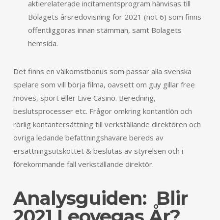
aktierelaterade incitamentsprogram hänvisas till
Bolagets årsredovisning för 2021 (not 6) som finns
offentliggöras innan stämman, samt Bolagets
hemsida.
Det finns en välkomstbonus som passar alla svenska
spelare som vill börja filma, oavsett om guy gillar free
moves, sport eller Live Casino. Beredning,
beslutsprocesser etc. Frågor omkring kontantlön och
rörlig kontantersättning till verkställande direktören och
övriga ledande befattningshavare bereds av
ersättningsutskottet & beslutas av styrelsen och i
förekommande fall verkställande direktör.
Analysguiden: Blir
2021 Leovegas År?