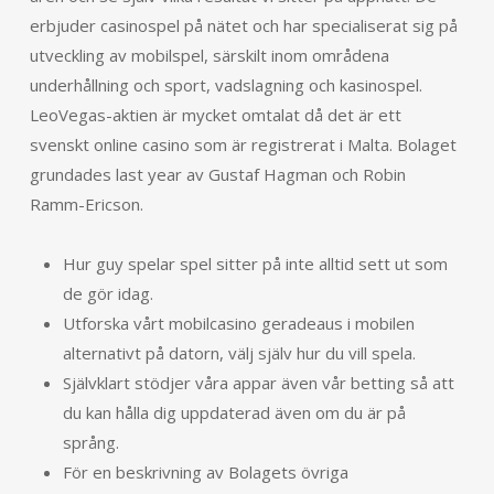
erbjuder casinospel på nätet och har specialiserat sig på
utveckling av mobilspel, särskilt inom områdena
underhållning och sport, vadslagning och kasinospel.
LeoVegas-aktien är mycket omtalat då det är ett
svenskt online casino som är registrerat i Malta. Bolaget
grundades last year av Gustaf Hagman och Robin
Ramm-Ericson.
Hur guy spelar spel sitter på inte alltid sett ut som
de gör idag.
Utforska vårt mobilcasino geradeaus i mobilen
alternativt på datorn, välj själv hur du vill spela.
Självklart stödjer våra appar även vår betting så att
du kan hålla dig uppdaterad även om du är på
språng.
För en beskrivning av Bolagets övriga