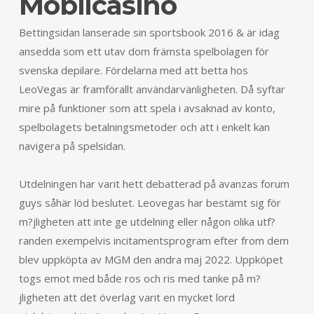
Mobilcasino
Bettingsidan lanserade sin sportsbook 2016 & är idag
ansedda som ett utav dom främsta spelbolagen för
svenska depilare. Fördelarna med att betta hos
LeoVegas är framförallt användarvänligheten. Då syftar
mire på funktioner som att spela i avsaknad av konto,
spelbolagets betalningsmetoder och att i enkelt kan
navigera på spelsidan.
Utdelningen har varit hett debatterad på avanzas forum
guys såhär löd beslutet. Leovegas har bestämt sig för
m?jligheten att inte ge utdelning eller någon olika utf?
randen exempelvis incitamentsprogram efter from dem
blev uppköpta av MGM den andra maj 2022. Uppköpet
togs emot med både ros och ris med tanke på m?
jligheten att det överlag varit en mycket lord