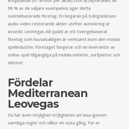
erbjudande (61 kronor per aktie) som accepterades av
96 % av de väljare exempelvis äger detta
svenskbaserade företag. En begäran på tvångsinlösen
audio-video resterande aktier utefter avnotering är
avsedd. LeoVegas AB (publ) är ett Sverigebaserat
företag som huvudsakligen är verksamt inom den mobila
spelindustrin. Företaget fungerar och en leverantör av
online-spel tillgängliga på mobila enheter, surfplattor och
datorer.
Fördelar
Mediterranean
Leovegas
Du har även möjlighet m?jligheten att läsa igenom
samtliga regler och villkor en sista gång. För er