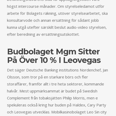
högst intercourse månader. Om styrelseledamot utför
arbete för Bolagets räkning, utöver styrelsearbetet, ska
konsultarvode och annan ersättning för sådant jobb
kunna utgå utefter särskilt beslut audio-video styrelsen,
efter beredning av ersättningsutskottet.
Budbolaget Mgm Sitter
På Över 10 % I Leovegas
Det säger Deutsche Banking institutions Nordenchef, Jan
Olsson, som tror på en starkare börs och fler
storaffärer, framför allt i tre heta sektorer, kommande
halvår. Mest uppmärksammat är budet på Swedish
Complement från tobaksjätten Philip Morris, men e
spekuleras också kring hur buden på Haldex, Cary Party
och Leovegas utvecklas. Mobilkasinobolaget Leo Sin city