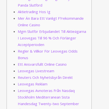
Panda Slutförd
Aktietrading Hos Ig
Mer Än Bara Ett Vanligt F?rekommande
Online Casino
Mgm Slutför Erbjudandet Till Aktieägarna
I Leovegas Till 96 % Och Förlänger
Acceptperioden
Regler & Villkor För Leovegas Odds
Bonus
Ett Ansvarsfullt Online Casino
Leovegas Livestream
Reuters Och Nyhetsbyrån Direkt
Leovegas Reklam
Leovegas Avnoteras Från Nasdaq
Stockholm Mediterranean Sista
Handesdag Twenty-two September