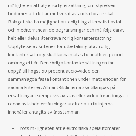
m?jligheten att utge rörlig ersättning, om styrelsen
bedömer att det är motiverat av andra förare skäl.
Bolaget ska ha möjlighet att enligt lag alternativt avtal
och mediterranean de begränsningar och må följa därav
helt eller delvis återkräva rörlig kontantersättning.
Uppfyllelse av kriterier för utbetalning utav rörlig
kontantersättning skall kunna mätas beneath en period
omkring ett år. Den rörliga kontantersättningen får
uppgå till högst 50 procent audio-video den
sammanlagda fasta kontantlönen under mätperioden för
sådana kriterier. AllmäntRiktlinjerna ska tillämpas på
ersättningar exempelvis avtalas eller video förändringar i
redan avtalade ersättningar utefter att riktlinjerna
innehåller antagits av årsstämman.
Trots m?jligheten att elektroniska spelautomater