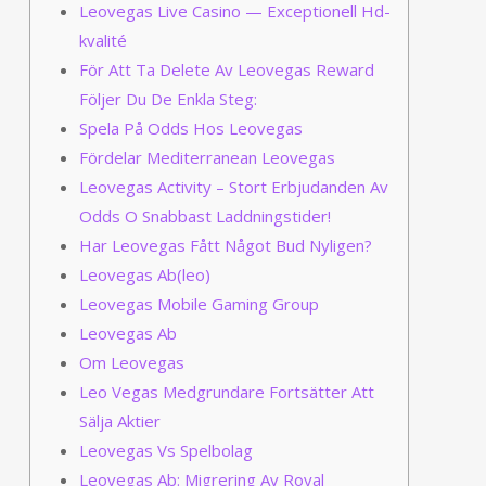
Leovegas Live Casino — Exceptionell Hd-
kvalité
För Att Ta Delete Av Leovegas Reward
Följer Du De Enkla Steg:
Spela På Odds Hos Leovegas
Fördelar Mediterranean Leovegas
Leovegas Activity – Stort Erbjudanden Av
Odds O Snabbast Laddningstider!
Har Leovegas Fått Något Bud Nyligen?
Leovegas Ab(leo)
Leovegas Mobile Gaming Group
Leovegas Ab
Om Leovegas
Leo Vegas Medgrundare Fortsätter Att
Sälja Aktier
Leovegas Vs Spelbolag
Leovegas Ab: Migrering Av Royal