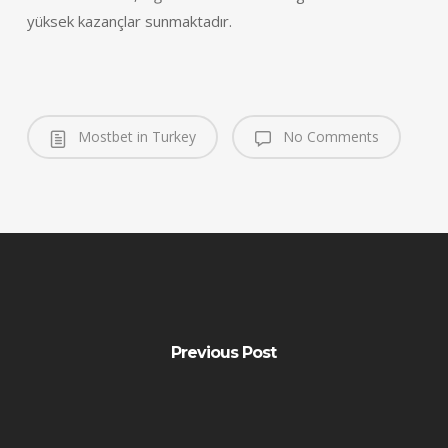
yüksek kazançlar sunmaktadır.
Mostbet in Turkey
No Comments
Previous Post