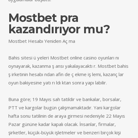
Mostbet pra
kazandırıyor mu?
Mostbet Hesabı Yeniden Aç ma
Bahis sitesi ü yeleri Mostbet online casino oyunları nı
oynayarak, kazanma ş ansı yakalayacaktı r. Mostbet bahis
ş irketinin hesabı ndan afin de ç ekme iş lemi, kazanç lar
oyun bakiyesine yatı rı ldı ktan sonra yapı labilir.
Buna göre; 19 Mayıs sah tatildir ve bankalar, borsalar,
PTT ve kargolar bugün çalışmamaktadır. Yani kargolar
hafta sonu tatilinin de araya girmesi nedeniyle 22 Mayıs
Pazar gününe kadar kapalı olacak. İnsanlar, firmalar,
şirketler, küçük-büyük işletmeler ve benzeri birçok kişi