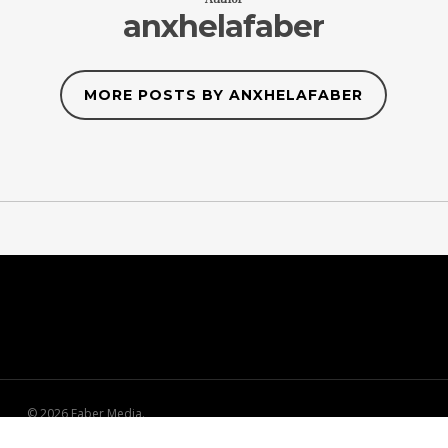
anxhelafaber
MORE POSTS BY ANXHELAFABER
© 2026 Faber Media.