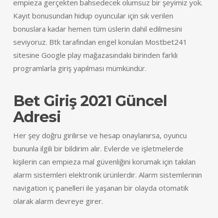
empieza gerçekten bahsedecek olumsuz bir şeyimiz yok.
Kayıt bonusundan hidup oyuncular için sık verilen
bonuslara kadar hemen tüm üslerin dahil edilmesini
seviyoruz. Btk tarafından engel konulan Mostbet241
sitesine Google play mağazasındaki birinden farklı
programlarla giriş yapılması mümkündür.
Bet Giriş 2021 Güncel
Adresi
Her şey doğru girilirse ve hesap onaylanırsa, oyuncu
bununla ilgili bir bildirim alır. Evlerde ve işletmelerde
kişilerin can empieza mal güvenliğini korumak için takılan
alarm sistemleri elektronik ürünlerdir. Alarm sistemlerinin
navigation iç panelleri ile yaşanan bir olayda otomatik
olarak alarm devreye girer.