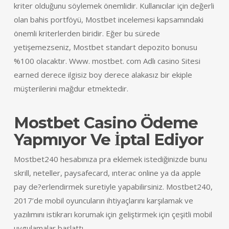
kriter olduğunu söylemek önemlidir. Kullanıcılar için değerli
olan bahis portföyü, Mostbet incelemesi kapsamındaki
önemli kriterlerden biridir. Eğer bu sürede
yetişemezseniz, Mostbet standart depozito bonusu
%100 olacaktır. Www. mostbet. com Adlı casino Sitesi
earned derece ilgisiz boy derece alakasız bir ekiple
müşterilerini mağdur etmektedir.
Mostbet Casino Ödeme
Yapmıyor Ve İptal Ediyor
Mostbet240 hesabınıza pra eklemek istediğinizde bunu
skrill, neteller, paysafecard, ınterac online ya da apple
pay de?erlendirmek suretiyle yapabilirsiniz. Mostbet240,
2017’de mobil oyuncuların ihtiyaçlarını karşılamak ve
yazılımını istikrarı korumak için geliştirmek için çeşitli mobil
uygulamalar başlattı.