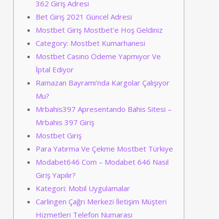
362 Giriş Adresi
Bet Giriş 2021 Güncel Adresi
Mostbet Giriş Mostbet’e Hoş Geldiniz
Category: Mostbet Kumarhanesi
Mostbet Casino Ödeme Yapmıyor Ve
İptal Ediyor
Ramazan Bayramı’nda Kargolar Çalışıyor
Mu?
Mrbahis397 Apresentando Bahis Sitesi –
Mrbahis 397 Giriş
Mostbet Giriş
Para Yatırma Ve Çekme Mostbet Türkiye
Modabet646 Com – Modabet 646 Nasıl
Giriş Yapılır?
Kategori: Mobil Uygulamalar
Carlingen Çağrı Merkezi İletişim Müşteri
Hizmetleri Telefon Numarası