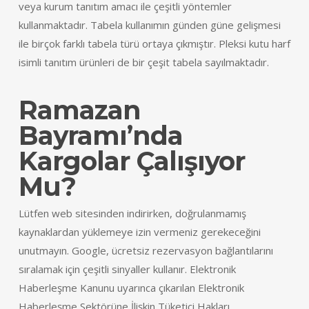
veya kurum tanıtım amacı ile çeşitli yöntemler
kullanmaktadır. Tabela kullanımın günden güne gelişmesi
ile birçok farklı tabela türü ortaya çıkmıştır. Pleksi kutu harf
isimli tanıtım ürünleri de bir çeşit tabela sayılmaktadır.
Ramazan
Bayramı’nda
Kargolar Çalışıyor
Mu?
Lütfen web sitesinden indirirken, doğrulanmamış
kaynaklardan yüklemeye izin vermeniz gerekeceğini
unutmayın. Google, ücretsiz rezervasyon bağlantılarını
sıralamak için çeşitli sinyaller kullanır. Elektronik
Haberleşme Kanunu uyarınca çıkarılan Elektronik
Haberleşme Sektörüne İlişkin Tüketici Hakları