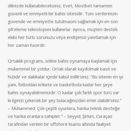
dilinizde kullanabileceksiniz. Evet, Mostbet tamamen
güvenli ve emniyetli bir bahis sitesidir. Tüm verilerinizin
güvende ve emniyette tutulmasını sağlamak için en son
şifreleme teknolojisini kullanırlar. Ayrıca, müşteri destek
ekibi her türlü sorunuzu veya endişenizi yanıtlamak için
her zaman hazırdır.
Ortaklık programı, online bahis oynamaya başlamak için
mükemmel bir yoldur. Ortak olarak kaydolmak basit ve
hızlıdır ve dakikalar içinde kabul edilirsiniz. “Bu sitenin en iyi
yanı, futboldan krikete ve basketbola kadar her şeye
bahis oynayabilmenizdir. O kadar çok farklı spor türü var
ki ilginizi çekecek bir şey bulacağınızdan emin olabilirsiniz.”
– Muhammed. Çok çeşitli oyunlara, harika teknik desteğe
ve harika oranlara sahipler.” – Seyyid. Şirket, Curaçao
tarafından verilen bir offshore lisansı altında faaliyet