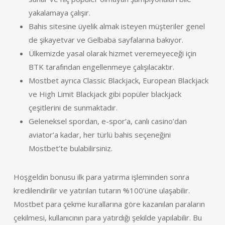
yakalamaya çalışır.
Bahis sitesine üyelik almak isteyen müşteriler genel
de şikayetvar ve Gelbaba sayfalarına bakıyor.
Ülkemizde yasal olarak hizmet veremeyeceği için
BTK tarafından engellenmeye çalışılacaktır.
Mostbet ayrıca Classic Blackjack, European Blackjack
ve High Limit Blackjack gibi popüler blackjack
çeşitlerini de sunmaktadır.
Geleneksel spordan, e-spor’a, canlı casino’dan
aviator’a kadar, her türlü bahis seçeneğini
Mostbet’te bulabilirsiniz.
Hoşgeldin bonusu ilk para yatırma işleminden sonra
kredilendirilir ve yatırılan tutarın %100’üne ulaşabilir.
Mostbet para çekme kurallarına göre kazanılan paraların
çekilmesi, kullanıcının para yatırdığı şekilde yapılabilir. Bu