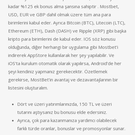
kadar %125 ek bonus alma şansına sahiptir . Mostbet,
USD, EUR ve GBP dahil olmak üzere tüm ana para
birimlerini kabul eder. Ayrıca Bitcoin (BTC), Litecoin (LTC),
Ethereum (ETH), Dash (DASH) ve Ripple (XRP) gibi başka
kripto para birimlerini de kabul eder. IOS söz konusu
olduğunda, diğer herhangi bir uygulama gibi Mostbet’i
indirerek AppStore kullanılarak her şey yapılabilir. Ve
iOS’ta kurulum otomatik olarak yapılırsa, Android’de her
şeyi kendiniz yapmanız gerekecektir. Özetlemek
gerekirse, MostBet’in avantaj ve dezavantajlarının bir
listesini oluşturalım.
Dört ve üzeri yatırımlarınızda, 150 TL ve üzeri
tutarını aştıysanız bu bonusu elde edersiniz.
Ayrıca, çok para kazanmanıza yardımcı olabilecek
farklı türde oranlar, bonuslar ve promosyonlar sunar.