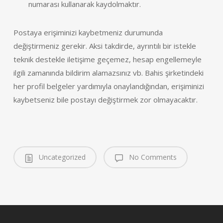
numarası kullanarak kaydolmaktır.
Postaya erişiminizi kaybetmeniz durumunda
değiştirmeniz gerekir. Aksi takdirde, ayrıntılı bir istekle
teknik destekle iletişime geçemez, hesap engellemeyle
ilgili zamanında bildirim alamazsınız vb. Bahis şirketindeki
her profil belgeler yardımıyla onaylandığından, erişiminizi
kaybetseniz bile postayı değiştirmek zor olmayacaktır.
Uncategorized
No Comments