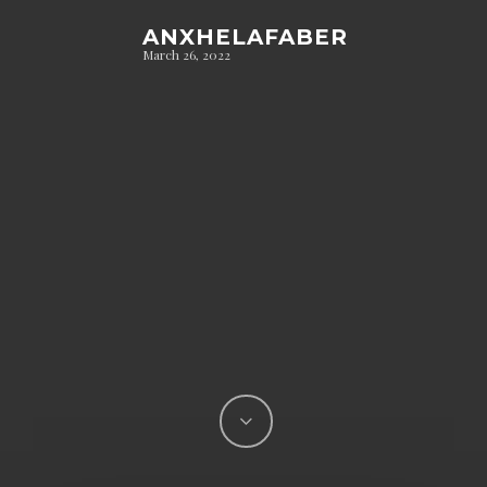
ANXHELAFABER
March 26, 2022