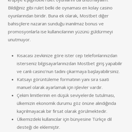
Bildiğiniz gibi rulet belki de oynaması en kolay casino
oyunlarından biridir. Buna ek olarak, Mostbet diğer
bahisçilere nazaran sunduğu inanılmaz bonus ve
promosyonlarla ise kullanıcılarının yüzünü güldürmeyi
unutmuyor.
Kısacası zevkinize göre ister cep telefonlarınızdan
isterseniz bilgisayarlarınızdan Mostbet giriş yapabilir
ve canlı casino’nun tadını çıkarmaya başlayabilirsiniz.
Katsayı görüntüleme formatının yanı sıra saati
manuel olarak ayarlamak için işlevler vardır.
Çekim limitlerinin en düşük seviyelerde tutulması,
ülkemizin ekonomik durumu göz önüne alındığında
kaçırılmayacak bir fırsat olarak görülmektedir.
Ülkemizdeki kullanıcılar için bünyesine Türkçe dil
desteği de eklemiştir.