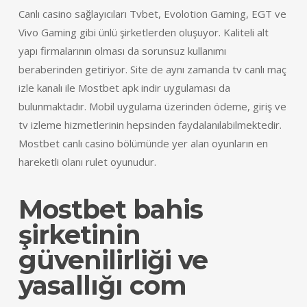
Canlı casino sağlayıcıları Tvbet, Evolotion Gaming, EGT ve
Vivo Gaming gibi ünlü şirketlerden oluşuyor. Kaliteli alt
yapı firmalarının olması da sorunsuz kullanımı
beraberinden getiriyor. Site de aynı zamanda tv canlı maç
izle kanalı ile Mostbet apk indir uygulaması da
bulunmaktadır. Mobil uygulama üzerinden ödeme, giriş ve
tv izleme hizmetlerinin hepsinden faydalanılabilmektedir.
Mostbet canlı casino bölümünde yer alan oyunların en
hareketli olanı rulet oyunudur.
Mostbet bahis
şirketinin
güvenilirliği ve
yasallığı com