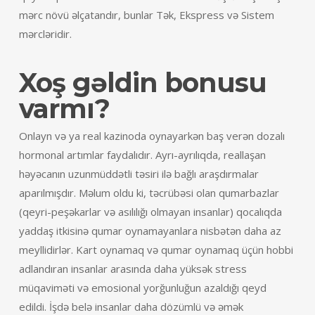
mərc növü əlçatandır, bunlar Tək, Ekspress və Sistem
mərcləridir.
Xoş gəldin bonusu
varmı?
Onlayn və ya real kazinoda oynayarkən baş verən dozalı
hormonal artımlar faydalıdır. Ayrı-ayrılıqda, reallaşan
həyəcanın uzunmüddətli təsiri ilə bağlı araşdırmalar
aparılmışdır. Məlum oldu ki, təcrübəsi olan qumarbazlar
(qeyri-peşəkarlar və asılılığı olmayan insanlar) qocalıqda
yaddaş itkisinə qumar oynamayanlara nisbətən daha az
meyllidirlər. Kart oynamaq və qumar oynamaq üçün hobbi
adlandıran insanlar arasında daha yüksək stress
müqaviməti və emosional yorğunluğun azaldığı qeyd
edildi. İşdə belə insanlar daha dözümlü və əmək