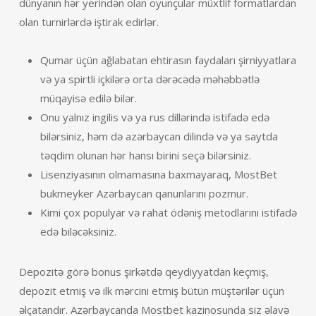
dünyanın hər yerindən olan oyunçular müxtlif formatlardan
olan turnirlərdə iştirak edirlər.
Qumar üçün ağlabatan ehtirasın faydaları şirniyyatlara
və ya spirtli içkilərə orta dərəcədə məhəbbətlə
müqayisə edilə bilər.
Onu yalnız ingilis və ya rus dillərində istifadə edə
bilərsiniz, həm də azərbaycan dilində və ya saytda
təqdim olunan hər hansı birini seçə bilərsiniz.
Lisenziyasının olmamasına baxmayaraq, MostBet
bukmeyker Azərbaycan qanunlarını pozmur.
Kimi çox populyar və rahat ödəniş metodlarını istifadə
edə biləcəksiniz.
Depozitə görə bonus şirkətdə qeydiyyatdan keçmiş,
depozit etmiş və ilk mərcini etmiş bütün müştərilər üçün
əlçatandır. Azərbaycanda Mostbet kazinosunda siz əlavə