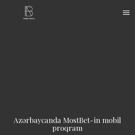
Skip
Men
to
main
content
Azərbaycanda MostBet-in mobil
proqram