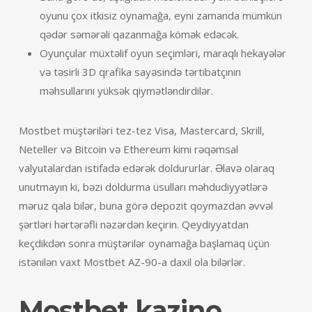
oyunu çox itkisiz oynamağa, eyni zamanda mümkün
qədər səmərəli qazanmağa kömək edəcək.
Oyunçular müxtəlif oyun seçimləri, maraqlı hekayələr
və təsirli 3D qrafika sayəsində tərtibatçının
məhsullarını yüksək qiymətləndirdilər.
Mostbet müştəriləri tez-tez Visa, Mastercard, Skrill,
Neteller və Bitcoin və Ethereum kimi rəqəmsal
valyutalardan istifadə edərək doldururlar. Əlavə olaraq
unutmayın ki, bəzi doldurma üsulları məhdudiyyətlərə
məruz qala bilər, buna görə depozit qoymazdan əvvəl
şərtləri hərtərəfli nəzərdən keçirin. Qeydiyyatdan
keçdikdən sonra müştərilər oynamağa başlamaq üçün
istənilən vaxt Mostbet AZ-90-a daxil ola bilərlər.
Mostbet kazino