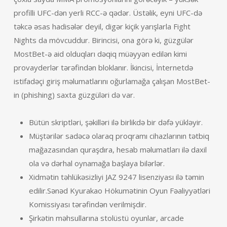
profilli UFC-dən yerli RCC-ə qədər. Üstəlik, eyni UFC-də
təkcə əsas hadisələr deyil, digər kiçik yarışlarla Fight
Nights da mövcuddur. Birincisi, ona görə ki, güzgülər
MostBet-ə aid olduqları dəqiq müəyyən edilən kimi
provayderlər tərəfindən bloklanır. İkincisi, İnternetdə
istifadəçi giriş məlumatlarını oğurlamağa çalışan MostBet-
in (phishing) saxta güzgüləri də var.
Bütün skriptləri, şəkilləri ilə birlikdə bir dəfə yükləyir.
Müştərilər sadəcə olaraq proqramı cihazlarının tətbiq
mağazasından quraşdıra, hesab məlumatları ilə daxil
ola və dərhal oynamağa başlaya bilərlər.
Xidmətin təhlükəsizliyi JAZ 9247 lisenziyası ilə təmin
edilir.Sənəd Kyurakao Hökumətinin Oyun Fəaliyyətləri
Komissiyası tərəfindən verilmişdir.
Şirkətin məhsullarına stolüstü oyunlar, arcade