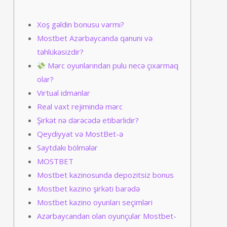
Xoş gəldin bonusu varmı?
Mostbet Azərbaycanda qanuni və
təhlükəsizdir?
Mərc oyunlarından pulu necə çıxarmaq
olar?
Virtual idmanlar
Real vaxt rejimində mərc
Şirkət nə dərəcədə etibarlıdır?
Qeydiyyat və MostBet-ə
Saytdakı bölmələr
MOSTBET
Mostbet kazinosunda depozitsiz bonus
Mostbet kazino şirkəti barədə
Mostbet kazino oyunları seçimləri
Azərbaycandan olan oyunçular Mostbet-