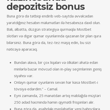
depozitsiz bonus
Buna görə də tətbiqi endirib veb-saytda əvvəlcədən
yaratdığınız hesabın məlumatları ilə hesabınıza daxil olun.
Bəli, əlbəttə, düzgün strategiya qurmaqla Mostbet
slotları və digər qumar oyunlarında qazanan bir plan qura
bilərsiniz. Buna görə də, tez-tez məşq edin, bu sizi
nəticəyə aparacaq.
Bundan əlavə, bir çox liqaları və ölkələri əhatə edən
minlərlə bazar mövcud olan in-play seçimlərinin geniş
siyahısı var.
Onlayn qumar oyunlarını sevən hər kəsə Mostbet-i
tövsiyə edərdim.” – Camal.
Eyni zamanda, 25 manatdan artıq məbləğdə müştəri
250 ədəd həcmində həmin qiymətli frispinləri alır.
Buna görə də, aşağıdakı məsləhətlər yeni bahisçilərə