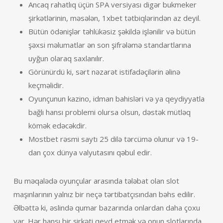
Ancaq rahatlıq üçün SPA versiyası digər bukmeker
şirkətlərinin, məsələn, 1xbet tətbiqlərindən az deyil.
Bütün ödənişlər təhlükəsiz şəkildə işlənilir və bütün
şəxsi məlumatlar ən son şifrələmə standartlarına
uyğun olaraq saxlanılır.
Görünürdü ki, sərt nəzarət istifadəçilərin əlinə
keçməlidir.
Oyunçunun kazino, idman bahisləri və ya qeydiyyatla
bağlı hansı problemi olursa olsun, dəstək mütləq
kömək edəcəkdir.
Mostbet rəsmi saytı 25 dilə tərcümə olunur və 19-
dan çox dünya valyutasını qəbul edir.
Bu məqalədə oyunçular arasında tələbat olan slot
maşınlarının yalnız bir neçə tərtibatçısından bəhs edilir.
Əlbəttə ki, əslində qumar bazarında onlardan daha çoxu
var. Hər hansı bir şirkəti qeyd etmək və onun slotlarında