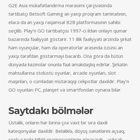
G2E Asia mükafatlandırma mərasimi çərçivəsində
tərtibatçı Betsoft Gaming ən yaxşı proqram təminatının,
eləcə də ən yaxşı rəqəmsal B2B platformasının sahibi
seçilib. Play’n GO tərtibatçısı 1997-ci ildən onlayn qumar
bazarında fəaliyyət göstərir. 11 illik fəaliyyəti ərzində şirkət
həm oyunçular, həm də operatorlar arasında özünü ən
yaxşı tərəfdən göstərməyi bacarıb. Ona görə də bütün
dünyada kazinolar onunla fəal əməkdaşlıq edirlər. Şirkətin
məhsullarına stolüstü oyunlar, arcade oyunları, slot
maşınları, o cümlədən mütərəqqi cekpotlar daxildir. Play’n
GO oyunları PC, planşet və smartfondan oynana bilər.
Saytdakı bölmələr
Üstəlik, onların hər birinə çox vaxt bir sıra daxili
kateqoriyalar daxildir. Beləliklə, döyüş sənətlərini açsaq,
çoxlu sayda MMA promosyonlarını görəcəyik – yüksək