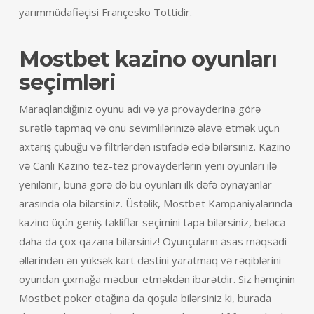
yarımmüdafiəçisi Françesko Tottidir.
Mostbet kazino oyunları
seçimləri
Maraqlandığınız oyunu adı və ya provayderinə görə
sürətlə tapmaq və onu sevimlilərinizə əlavə etmək üçün
axtarış çubuğu və filtrlərdən istifadə edə bilərsiniz. Kazino
və Canlı Kazino tez-tez provayderlərin yeni oyunları ilə
yenilənir, buna görə də bu oyunları ilk dəfə oynayanlar
arasında ola bilərsiniz. Üstəlik, Mostbet Kampaniyalarında
kazino üçün geniş təkliflər seçimini tapa bilərsiniz, beləcə
daha da çox qazana bilərsiniz! Oyunçuların əsas məqsədi
əllərindən ən yüksək kart dəstini yaratmaq və rəqiblərini
oyundan çıxmağa məcbur etməkdən ibarətdir. Siz həmçinin
Mostbet poker otağına da qoşula bilərsiniz ki, burada