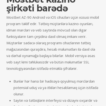
şirkəti barədə
Mostbet AZ-90 Android və iOS cihazları üçün xüsusi mobil
proqram təklif edir. Tətbiq müştərilərə kazino oyunları,
idman mərcləri və veb saytında mövcud olan digər
funksiyaların tam çeşidinə daxil olmaq imkanı verir.
Müştərilər sadəcə olaraq proqramı cihazlarının tətbiq
mağazasından quraşdıra, hesab məlumatları ilə daxil ola
və dərhal oynamağa başlaya bilərlər. Mobil versiya əsas
veb sayt kimi təhlükəsizdir və bütün məlumatlar SSL
texnologiyasından istifadə etməklə şifrələnir.
Bunlar hər hansı bir hadisəyə qoyulmuş mərclərdən
potensial uduş və ya itkiləri hesablamaq üçün istifadə
olunur.
Saytın və tətbiqlərin interfeysi və dizaynı oxşardır və