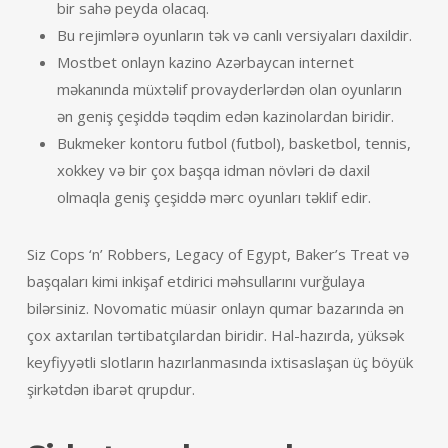
bir sahə peyda olacaq.
Bu rejimlərə oyunların tək və canlı versiyaları daxildir.
Mostbet onlayn kazino Azərbaycan internet
məkanında müxtəlif provayderlərdən olan oyunların
ən geniş çeşiddə təqdim edən kazinolardan biridir.
Bukmeker kontoru futbol (futbol), basketbol, tennis,
xokkey və bir çox başqa idman növləri də daxil
olmaqla geniş çeşiddə mərc oyunları təklif edir.
Siz Cops ‘n’ Robbers, Legacy of Egypt, Baker’s Treat və
başqaları kimi inkişaf etdirici məhsullarını vurğulaya
bilərsiniz. Novomatic müasir onlayn qumar bazarında ən
çox axtarılan tərtibatçılardan biridir. Hal-hazırda, yüksək
keyfiyyətli slotların hazırlanmasında ixtisaslaşan üç böyük
şirkətdən ibarət qrupdur.