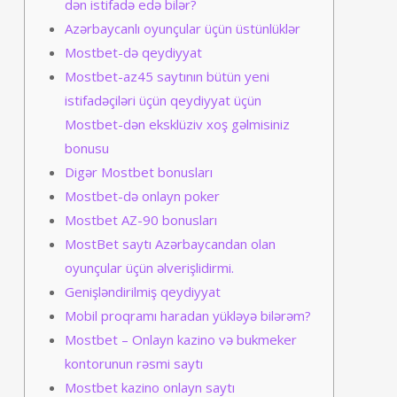
dən istifadə edə bilər?
Azərbaycanlı oyunçular üçün üstünlüklər
Mostbet-də qeydiyyat
Mostbet-az45 saytının bütün yeni
istifadəçiləri üçün qeydiyyat üçün
Mostbet-dən eksklüziv xoş gəlmisiniz
bonusu
Digər Mostbet bonusları
Mostbet-də onlayn poker
Mostbet AZ-90 bonusları
MostBet saytı Azərbaycandan olan
oyunçular üçün əlverişlidirmi.
Genişləndirilmiş qeydiyyat
Mobil proqramı haradan yükləyə bilərəm?
Mostbet – Onlayn kazino və bukmeker
kontorunun rəsmi saytı
Mostbet kazino onlayn saytı