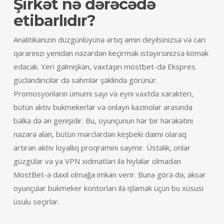
Şirkət nə dərəcədə
etibarlıdır?
Analitikanızın düzgünlüyünə artıq əmin deyilsinizsə və cari
qərarınızı yenidən nəzərdən keçirmək istəyirsinizsə kömək
edəcək. Yeri gəlmişkən, vaxtaşırı mostbet-də Ekspres
gücləndiricilər də səhmlər şəklində görünür.
Promosyonların ümumi sayı və eyni vaxtda xarakteri,
bütün aktiv bukmekerlər və onlayn kazinolar arasında
bəlkə də ən genişidir. Bu, oyunçunun hər bir hərəkətini
nəzərə alan, bütün mərclərdən keşbeki daimi olaraq
artıran aktiv loyallıq proqramını saymır. Üstəlik, onlar
güzgülər və ya VPN xidmətləri ilə hiylələr olmadan
MostBet-ə daxil olmağa imkan verir. Buna görə də, əksər
oyunçular bukmeker kontorları ilə işləmək üçün bu xüsusi
üsulu seçirlər.