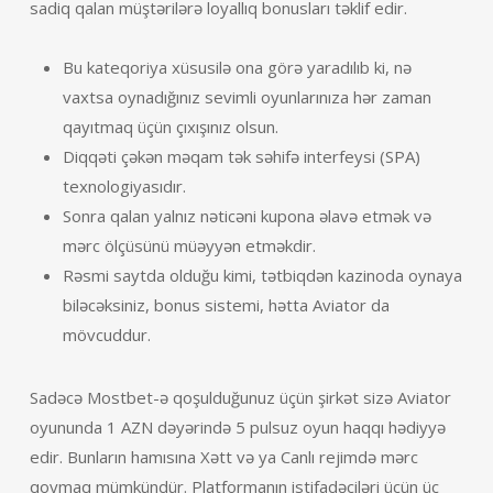
sadiq qalan müştərilərə loyallıq bonusları təklif edir.
Bu kateqoriya xüsusilə ona görə yaradılıb ki, nə
vaxtsa oynadığınız sevimli oyunlarınıza hər zaman
qayıtmaq üçün çıxışınız olsun.
Diqqəti çəkən məqam tək səhifə interfeysi (SPA)
texnologiyasıdır.
Sonra qalan yalnız nəticəni kupona əlavə etmək və
mərc ölçüsünü müəyyən etməkdir.
Rəsmi saytda olduğu kimi, tətbiqdən kazinoda oynaya
biləcəksiniz, bonus sistemi, hətta Aviator da
mövcuddur.
Sadəcə Mostbet-ə qoşulduğunuz üçün şirkət sizə Aviator
oyununda 1 AZN dəyərində 5 pulsuz oyun haqqı hədiyyə
edir. Bunların hamısına Xətt və ya Canlı rejimdə mərc
qoymaq mümkündür. Platformanın istifadəçiləri üçün üç