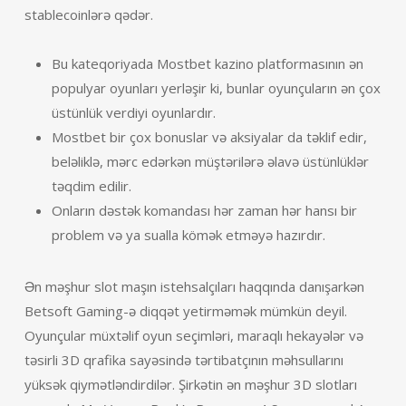
stablecoinlərə qədər.
Bu kateqoriyada Mostbet kazino platformasının ən
populyar oyunları yerləşir ki, bunlar oyunçuların ən çox
üstünlük verdiyi oyunlardır.
Mostbet bir çox bonuslar və aksiyalar da təklif edir,
beləliklə, mərc edərkən müştərilərə əlavə üstünlüklər
təqdim edilir.
Onların dəstək komandası hər zaman hər hansı bir
problem və ya sualla kömək etməyə hazırdır.
Ən məşhur slot maşın istehsalçıları haqqında danışarkən
Betsoft Gaming-ə diqqət yetirməmək mümkün deyil.
Oyunçular müxtəlif oyun seçimləri, maraqlı hekayələr və
təsirli 3D qrafika sayəsində tərtibatçının məhsullarını
yüksək qiymətləndirdilər. Şirkətin ən məşhur 3D slotları