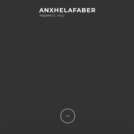
ANXHELAFABER
August 17, 2022