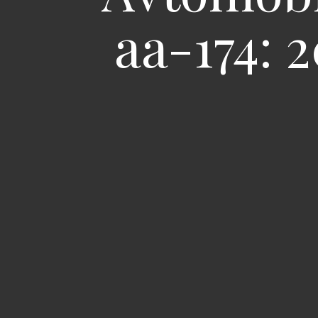
aa-174: 