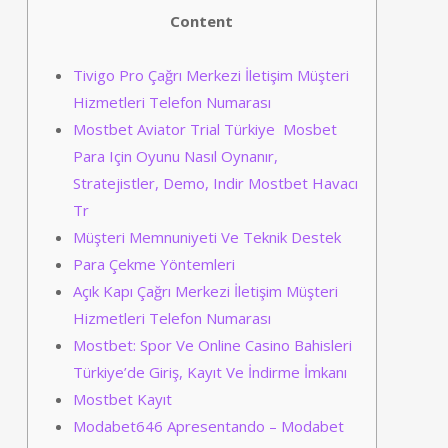
Content
Tivigo Pro Çağrı Merkezi İletişim Müşteri
Hizmetleri Telefon Numarası
Mostbet Aviator Trial Türkiye ️ Mosbet
Para Için Oyunu Nasıl Oynanır,
Stratejistler, Demo, Indir Mostbet Havacı
Tr
Müşteri Memnuniyeti Ve Teknik Destek
Para Çekme Yöntemleri
Açık Kapı Çağrı Merkezi İletişim Müşteri
Hizmetleri Telefon Numarası
Mostbet: Spor Ve Online Casino Bahisleri
Türkiye’de Giriş, Kayıt Ve İndirme İmkanı
Mostbet Kayıt
Modabet646 Apresentando – Modabet