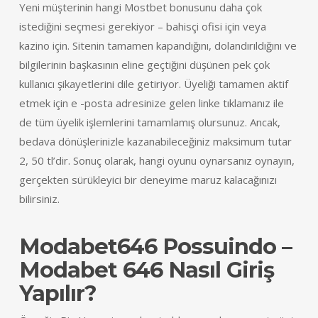
Yeni müşterinin hangi Mostbet bonusunu daha çok
istediğini seçmesi gerekiyor – bahisçi ofisi için veya
kazino için. Sitenin tamamen kapandığını, dolandırıldığını ve
bilgilerinin başkasının eline geçtiğini düşünen pek çok
kullanıcı şikayetlerini dile getiriyor. Üyeliği tamamen aktif
etmek için e -posta adresinize gelen linke tıklamanız ile
de tüm üyelik işlemlerini tamamlamış olursunuz. Ancak,
bedava dönüşlerinizle kazanabileceğiniz maksimum tutar
2, 50 tl’dir. Sonuç olarak, hangi oyunu oynarsanız oynayın,
gerçekten sürükleyici bir deneyime maruz kalacağınızı
bilirsiniz.
Modabet646 Possuindo –
Modabet 646 Nasıl Giriş
Yapılır?