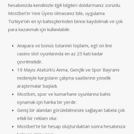
hesabınızda kendinizle ilgili bilgileri doldurmanız zorunlu.
Mostbet’in Yeni Üyesi olmasanız bile, uygulama
Türkiye’nin en iyi bahisçilerinden birine kaydolmak ve çok
para kazanmak için kullanılabilir.
Anapara ve bonus tutarının toplamı, egt on line
casino slot oyunlarında en az 25 katı kadar
çevrilmelidir.
19 Mayıs Atatürk’ü Anma, Gençlik ve Spor Bayramı
nedeniyle kargoların çalışma saatlerine yönelik
araştırmalar başladı.
Mostbet, spor ve kumarhane oyunlarına bahis
oynamak için harika bir yerdir.
Geniş bir alandan görülebilmesini sağlayan tabela çok
etkili bir reklam olur.
Mostbet’te bir hesap oluşturduktan sonra hesabınıza