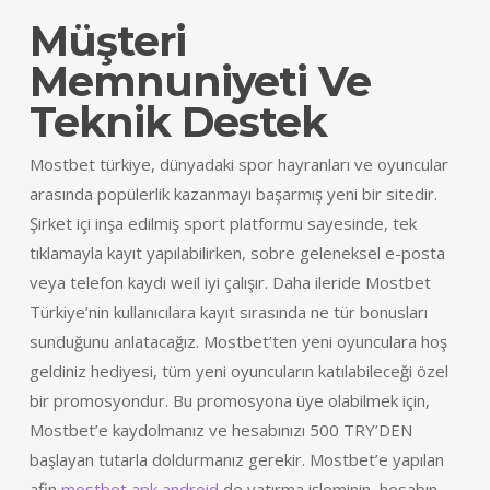
Müşteri
Memnuniyeti Ve
Teknik Destek
Mostbet türkiye, dünyadaki spor hayranları ve oyuncular
arasında popülerlik kazanmayı başarmış yeni bir sitedir.
Şirket içi inşa edilmiş sport platformu sayesinde, tek
tıklamayla kayıt yapılabilirken, sobre geleneksel e-posta
veya telefon kaydı weil iyi çalışır. Daha ileride Mostbet
Türkiye’nin kullanıcılara kayıt sırasında ne tür bonusları
sunduğunu anlatacağız. Mostbet’ten yeni oyunculara hoş
geldiniz hediyesi, tüm yeni oyuncuların katılabileceği özel
bir promosyondur. Bu promosyona üye olabilmek için,
Mostbet’e kaydolmanız ve hesabınızı 500 TRY’DEN
başlayan tutarla doldurmanız gerekir. Mostbet’e yapılan
afin
mostbet apk android
de yatırma işleminin, hesabın