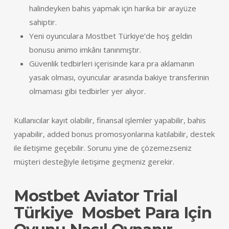
halindeyken bahis yapmak için harika bir arayüze
sahiptir.
Yeni oyunculara Mostbet Türkiye’de hoş geldin
bonusu animo imkânı tanınmıştır.
Güvenlik tedbirleri içerisinde kara pra aklamanın
yasak olması, oyuncular arasında bakiye transferinin
olmaması gibi tedbirler yer alıyor.
Kullanıcılar kayıt olabilir, finansal işlemler yapabilir, bahis
yapabilir, added bonus promosyonlarına katılabilir, destek
ile iletişime geçebilir. Sorunu yine de çözemezseniz
müşteri desteğiyle iletişime geçmeniz gerekir.
Mostbet Aviator Trial
Türkiye ️ Mosbet Para Için