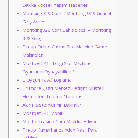
Dakika Kocaeli Yaşam Haberleri
Meritking929 Com – Meritking 929 Güncel
Giriş Adresi
Meritking928 Com Bahis Sitesi – Meritking
928 Giriş
Pin-up Online Casino Slot Machine Game
Makineleri
Mostbet241 Hangi Slot Machine
Oyunlarını Oynayabilirim?
E Uygun Yasal Loglama
Trumore Çağrı Merkezi İletişim Müşteri
Hizmetleri Telefon Numarası
Alarm Sistemlerinin Bakımları
Mostbet241 Mobil
Mostbetcasino Com Mağdur Ediyor
Pin-up Kumarhanesinden Nasıl Para