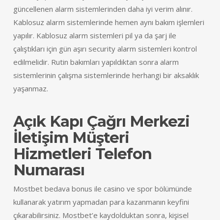
güncellenen alarm sistemlerinden daha iyi verim alınır.
Kablosuz alarm sistemlerinde hemen aynı bakım işlemleri
yapılır. Kablosuz alarm sistemleri pil ya da şarj ile
çalıştıkları için gün aşırı security alarm sistemleri kontrol
edilmelidir. Rutin bakımları yapıldıktan sonra alarm
sistemlerinin çalışma sistemlerinde herhangi bir aksaklık
yaşanmaz.
Açık Kapı Çağrı Merkezi
İletişim Müşteri
Hizmetleri Telefon
Numarası
Mostbet bedava bonus ile casino ve spor bölümünde
kullanarak yatırım yapmadan para kazanmanın keyfini
çıkarabilirsiniz. Mostbet’e kaydolduktan sonra, kişisel