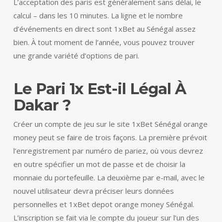
L’acceptation des paris est généralement sans délai, le
calcul – dans les 10 minutes. La ligne et le nombre
d’événements en direct sont 1xBet au Sénégal assez
bien. À tout moment de l’année, vous pouvez trouver
une grande variété d’options de pari.
Le Pari 1x Est-il Légal À
Dakar ?
Créer un compte de jeu sur le site 1xBet Sénégal orange
money peut se faire de trois façons. La première prévoit
l’enregistrement par numéro de pariez, où vous devrez
en outre spécifier un mot de passe et de choisir la
monnaie du portefeuille. La deuxième par e-mail, avec le
nouvel utilisateur devra préciser leurs données
personnelles et 1xBet depot orange money Sénégal.
L’inscription se fait via le compte du joueur sur l’un des