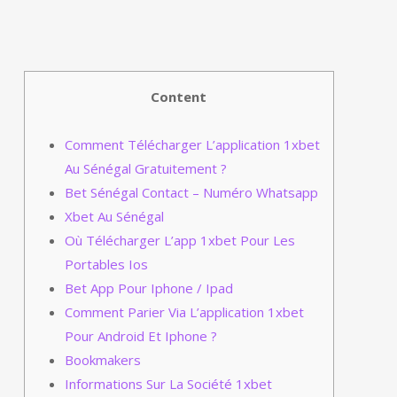
Content
Comment Télécharger L’application 1xbet
Au Sénégal Gratuitement ?
Bet Sénégal Contact – Numéro Whatsapp
Xbet Au Sénégal
Où Télécharger L’app 1xbet Pour Les
Portables Ios
Bet App Pour Iphone / Ipad
Comment Parier Via L’application 1xbet
Pour Android Et Iphone ?
Bookmakers
Informations Sur La Société 1xbet