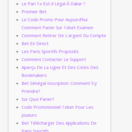
Le Pari 1x Est-il Légal À Dakar ?
Premier Bet
Le Code Promo Pour Aujourd’hui
Comment Parier Sur 1xbet Examen
Comment Retirer De L’argent Du Compte
Bet En Direct
Les Paris Sportifs Proposés
Comment Contacter Le Support
Aperçu De La Ligne Et Des Cotes Des
Bookmakers
Bet Sénégal Inscription: Comment S’y
Prendre?
Sur Quoi Parier?
Code Promotionnel 1xbet Pour Les
Joueurs
Bet Télécharger Des Applications De
Paris Sportifs