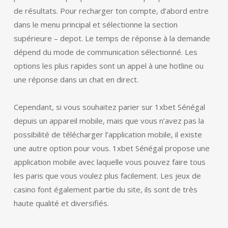
de résultats. Pour recharger ton compte, d’abord entre
dans le menu principal et sélectionne la section
supérieure – depot. Le temps de réponse à la demande
dépend du mode de communication sélectionné. Les
options les plus rapides sont un appel à une hotline ou
une réponse dans un chat en direct.
Cependant, si vous souhaitez parier sur 1xbet Sénégal
depuis un appareil mobile, mais que vous n’avez pas la
possibilité de télécharger l’application mobile, il existe
une autre option pour vous. 1xbet Sénégal propose une
application mobile avec laquelle vous pouvez faire tous
les paris que vous voulez plus facilement. Les jeux de
casino font également partie du site, ils sont de très
haute qualité et diversifiés.