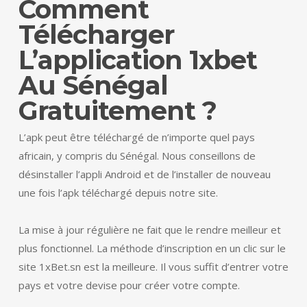
Comment
Télécharger
L’application 1xbet
Au Sénégal
Gratuitement ?
L’apk peut être téléchargé de n’importe quel pays
africain, y compris du Sénégal. Nous conseillons de
désinstaller l’appli Android et de l’installer de nouveau
une fois l’apk téléchargé depuis notre site.
La mise à jour régulière ne fait que le rendre meilleur et
plus fonctionnel. La méthode d’inscription en un clic sur le
site 1xBet.sn est la meilleure. Il vous suffit d’entrer votre
pays et votre devise pour créer votre compte.