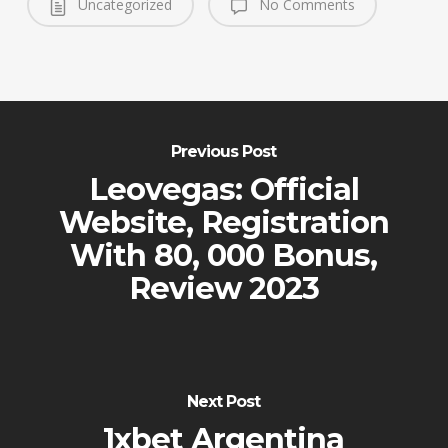
Uncategorized
No Comments
Previous Post
Leovegas: Official
Website, Registration
With 80, 000 Bonus,
Review 2023
Next Post
1xbet Argentina