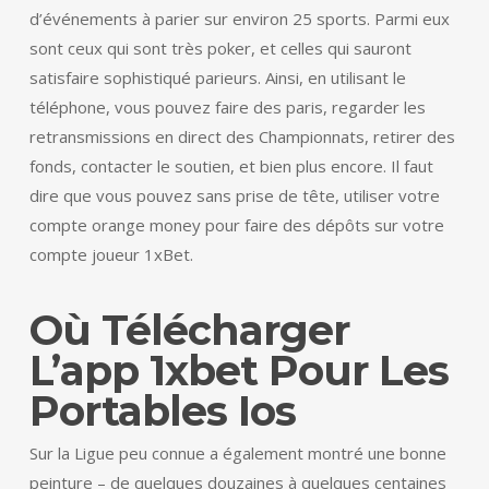
d’événements à parier sur environ 25 sports. Parmi eux
sont ceux qui sont très poker, et celles qui sauront
satisfaire sophistiqué parieurs. Ainsi, en utilisant le
téléphone, vous pouvez faire des paris, regarder les
retransmissions en direct des Championnats, retirer des
fonds, contacter le soutien, et bien plus encore. Il faut
dire que vous pouvez sans prise de tête, utiliser votre
compte orange money pour faire des dépôts sur votre
compte joueur 1xBet.
Où Télécharger
L’app 1xbet Pour Les
Portables Ios
Sur la Ligue peu connue a également montré une bonne
peinture – de quelques douzaines à quelques centaines