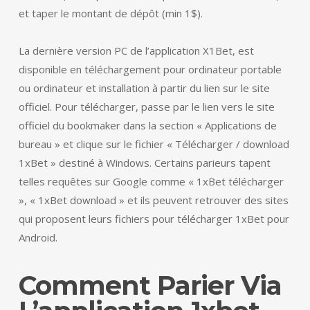
et taper le montant de dépôt (min 1$).
La dernière version PC de l’application X1Bet, est
disponible en téléchargement pour ordinateur portable
ou ordinateur et installation à partir du lien sur le site
officiel. Pour télécharger, passe par le lien vers le site
officiel du bookmaker dans la section « Applications de
bureau » et clique sur le fichier « Télécharger / download
1xBet » destiné à Windows. Certains parieurs tapent
telles requêtes sur Google comme « 1xBet télécharger
», « 1xBet download » et ils peuvent retrouver des sites
qui proposent leurs fichiers pour télécharger 1xBet pour
Android.
Comment Parier Via