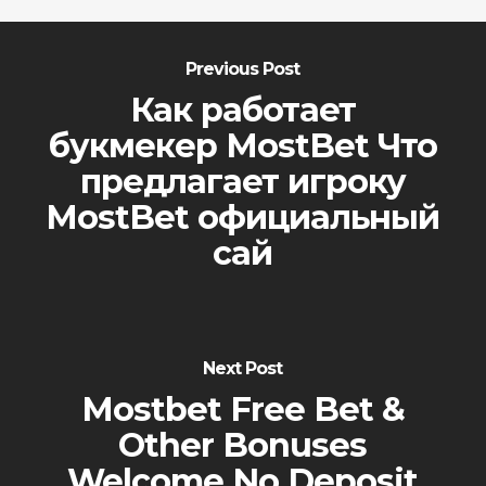
Previous Post
Как работает
букмекер MostBet Что
предлагает игроку
MostBet официальный
сай
Next Post
Mostbet Free Bet &
Other Bonuses
Welcome No Deposit