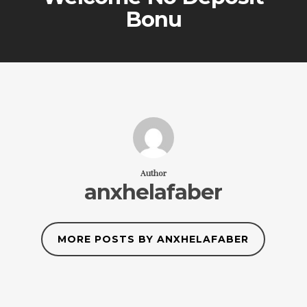
Bonu
Author
anxhelafaber
MORE POSTS BY ANXHELAFABER