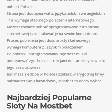
online t Polsce.
Strona jest dostępna watts języku polskim we angielskim
i nie wymaga stabilnego połączenia internetowego.
Możesz również pobrać oprogramowanie z ich strony
internetowej i zainstalować je na swoim komputerze.
Proces pobierania jest dość prosty i keineswegs
wymaga komputera z . szybkim połączeniem.
Po pobraniu oprogramowania, będziesz musiał
postępować zgodnie z instrukcjami dostarczonymi w celu
jego zainstalowania.
Jeśli masz siedzibę w Polsce i szukasz wiarygodnej firmy
bukmacherskiej i hazardowej, Mostbet to dobry wybór.
Najbardziej Popularne
Sloty Na Mostbet