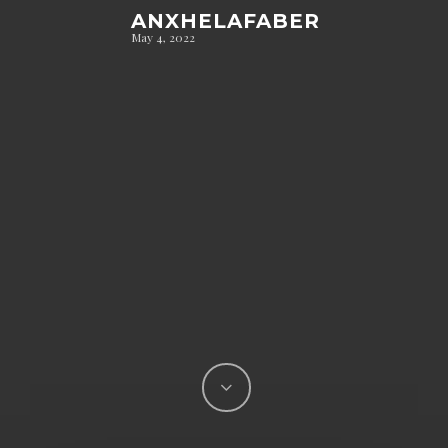
ANXHELAFABER
May 4, 2022