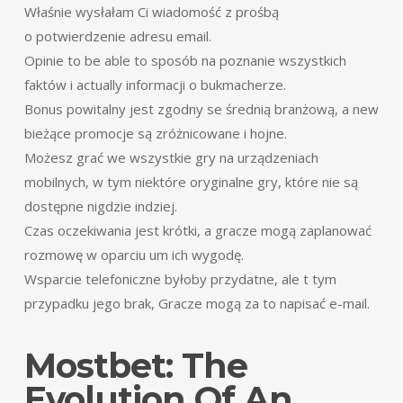
Właśnie wysłałam Ci wiadomość z prośbą
o potwierdzenie adresu email.
Opinie to be able to sposób na poznanie wszystkich
faktów i actually informacji o bukmacherze.
Bonus powitalny jest zgodny se średnią branżową, a new
bieżące promocje są zróżnicowane i hojne.
Możesz grać we wszystkie gry na urządzeniach
mobilnych, w tym niektóre oryginalne gry, które nie są
dostępne nigdzie indziej.
Czas oczekiwania jest krótki, a gracze mogą zaplanować
rozmowę w oparciu um ich wygodę.
Wsparcie telefoniczne byłoby przydatne, ale t tym
przypadku jego brak, Gracze mogą za to napisać e-mail.
Mostbet: The
Evolution Of An