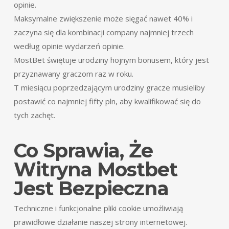
opinie.
Maksymalne zwiększenie może sięgać nawet 40% i
zaczyna się dla kombinacji company najmniej trzech
według opinie wydarzeń opinie.
MostBet świętuje urodziny hojnym bonusem, który jest
przyznawany graczom raz w roku.
T miesiącu poprzedzającym urodziny gracze musieliby
postawić co najmniej fifty pln, aby kwalifikować się do
tych zachęt.
Co Sprawia, Że
Witryna Mostbet
Jest Bezpieczna
Techniczne i funkcjonalne pliki cookie umożliwiają
prawidłowe działanie naszej strony internetowej.