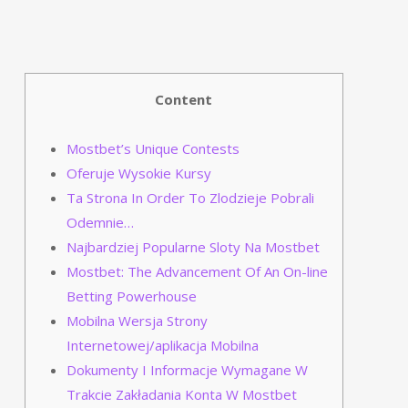
Content
Mostbet’s Unique Contests
Oferuje Wysokie Kursy
Ta Strona In Order To Zlodzieje Pobrali
Odemnie…
Najbardziej Popularne Sloty Na Mostbet
Mostbet: The Advancement Of An On-line
Betting Powerhouse
Mobilna Wersja Strony
Internetowej/aplikacja Mobilna
Dokumenty I Informacje Wymagane W
Trakcie Zakładania Konta W Mostbet