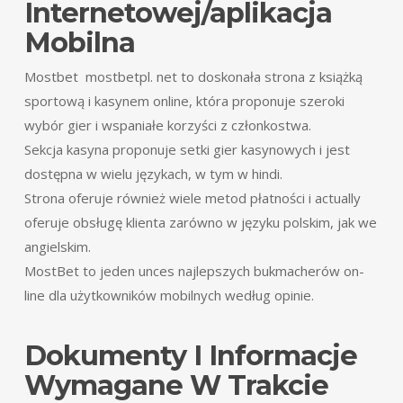
Internetowej/aplikacja
Mobilna
Mostbet mostbetpl. net to doskonała strona z książką
sportową i kasynem online, która proponuje szeroki
wybór gier i wspaniałe korzyści z członkostwa.
Sekcja kasyna proponuje setki gier kasynowych i jest
dostępna w wielu językach, w tym w hindi.
Strona oferuje również wiele metod płatności i actually
oferuje obsługę klienta zarówno w języku polskim, jak we
angielskim.
MostBet to jeden unces najlepszych bukmacherów on-
line dla użytkowników mobilnych według opinie.
Dokumenty I Informacje
Wymagane W Trakcie