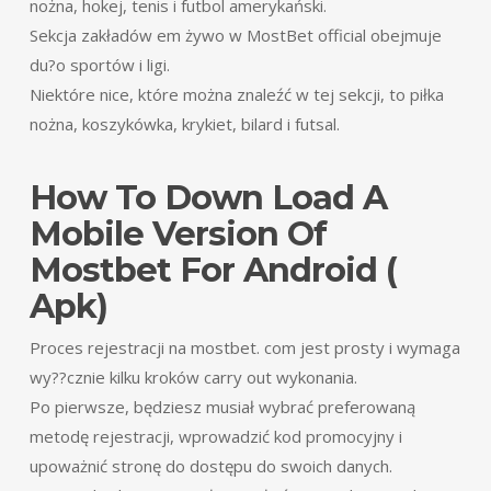
nożna, hokej, tenis i futbol amerykański.
Sekcja zakładów em żywo w MostBet official obejmuje
du?o sportów i ligi.
Niektóre nice, które można znaleźć w tej sekcji, to piłka
nożna, koszykówka, krykiet, bilard i futsal.
How To Down Load A
Mobile Version Of
Mostbet For Android (
Apk)
Proces rejestracji na mostbet. com jest prosty i wymaga
wy??cznie kilku kroków carry out wykonania.
Po pierwsze, będziesz musiał wybrać preferowaną
metodę rejestracji, wprowadzić kod promocyjny i
upoważnić stronę do dostępu do swoich danych.