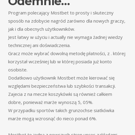
Odemnie…
Program polecający Mostbet to prosty i skuteczny
sposób na zdobycie nagród zarówno dla nowych graczy,
jak i dla obecnych użytkowników.
Jest łatwy w użyciu i actually nie wymaga żadnej wiedzy
technicznej ani doświadczenia.
Gracz może wybrać dowolną metodę płatności, z . której
korzystał wcześniej lub w której posiada już konto
osobiste.
Dodatkowo użytkownik Mostbet może kierować się
względami bezpieczeństwa lub szybkości transakcji.
Zajecia z na mecze koszykówki są również całkiem
dobre, ponieważ marże wynoszą 5, 05%.
W przypadku sportów takich grunzochse siatkówka
marże mogą wzrosnąć do nieco ponad 6%.
Mostbet to jedna z nowszych stron unces zakładami