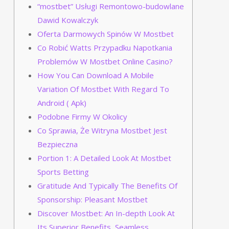
“mostbet” Usługi Remontowo-budowlane
Dawid Kowalczyk
Oferta Darmowych Spinów W Mostbet
Co Robić Watts Przypadku Napotkania
Problemów W Mostbet Online Casino?
How You Can Download A Mobile
Variation Of Mostbet With Regard To
Android ( Apk)
Podobne Firmy W Okolicy
Co Sprawia, Że Witryna Mostbet Jest
Bezpieczna
Portion 1: A Detailed Look At Mostbet
Sports Betting
Gratitude And Typically The Benefits Of
Sponsorship: Pleasant Mostbet
Discover Mostbet: An In-depth Look At
Its Superior Benefits, Seamless