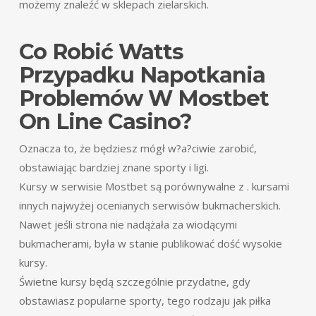
możemy znaleźć w sklepach zielarskich.
Co Robić Watts
Przypadku Napotkania
Problemów W Mostbet
On Line Casino?
Oznacza to, że będziesz mógł w?a?ciwie zarobić,
obstawiając bardziej znane sporty i ligi.
Kursy w serwisie Mostbet są porównywalne z . kursami
innych najwyżej ocenianych serwisów bukmacherskich.
Nawet jeśli strona nie nadążała za wiodącymi
bukmacherami, była w stanie publikować dość wysokie
kursy.
Świetne kursy będą szczególnie przydatne, gdy
obstawiasz popularne sporty, tego rodzaju jak piłka