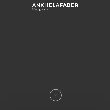
ANXHELAFABER
May 4, 2022