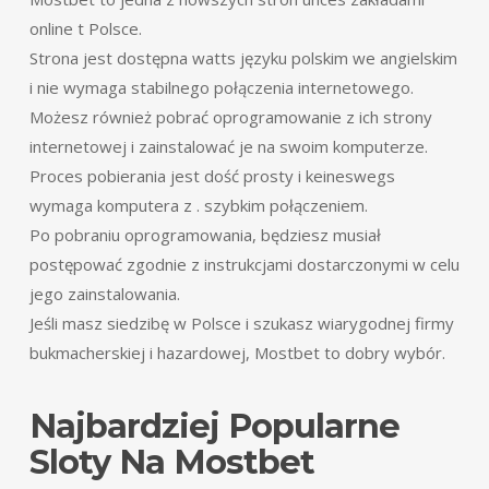
online t Polsce.
Strona jest dostępna watts języku polskim we angielskim
i nie wymaga stabilnego połączenia internetowego.
Możesz również pobrać oprogramowanie z ich strony
internetowej i zainstalować je na swoim komputerze.
Proces pobierania jest dość prosty i keineswegs
wymaga komputera z . szybkim połączeniem.
Po pobraniu oprogramowania, będziesz musiał
postępować zgodnie z instrukcjami dostarczonymi w celu
jego zainstalowania.
Jeśli masz siedzibę w Polsce i szukasz wiarygodnej firmy
bukmacherskiej i hazardowej, Mostbet to dobry wybór.
Najbardziej Popularne
Sloty Na Mostbet