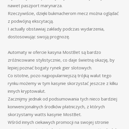
nawet paszport marynarza.
Rzeczywiście, dzięki bukmacherom mecz można oglądać
z podwójną ekscytacją.
I actually obstawiaj zakłady podczas wydarzenia,
dostosowując swoją prognozę.
Automaty w ofercie kasyna MostBet są bardzo
zróżnicowane stylistycznie, co daje świetną okazję, by
lepiej poznać bogaty rynek gier slotowych.
Co istotne, pozo najpopularniejszą trójką walut tego
rynku możemy w tym kasynie skorzystać jeszcze z kilku
innych kryptowalut.
Zacznijmy jednak od podsumowania tych nieco bardziej
konwencjonalnych środków płatniczych, z których
skorzystamy watts kasynie MostBet.
Wśród innych ciekawych promocji na swojej stronie