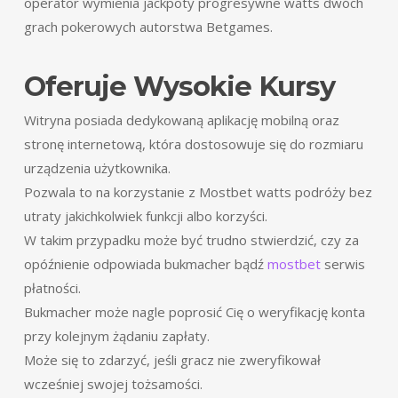
operator wymienia jackpoty progresywne watts dwóch
grach pokerowych autorstwa Betgames.
Oferuje Wysokie Kursy
Witryna posiada dedykowaną aplikację mobilną oraz
stronę internetową, która dostosowuje się do rozmiaru
urządzenia użytkownika.
Pozwala to na korzystanie z Mostbet watts podróży bez
utraty jakichkolwiek funkcji albo korzyści.
W takim przypadku może być trudno stwierdzić, czy za
opóźnienie odpowiada bukmacher bądź
mostbet
serwis
płatności.
Bukmacher może nagle poprosić Cię o weryfikację konta
przy kolejnym żądaniu zapłaty.
Może się to zdarzyć, jeśli gracz nie zweryfikował
wcześniej swojej tożsamości.