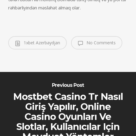
rəhbərliyindən məsləhət almaq olar.
1xbet Azerbaydjan
No Comments
Previous Post
Mostbet Casino Tr Nasıl
Giriş Yapılır, Online
Casino Oyunları Ve
Slotlar, Kullanıcılar Için