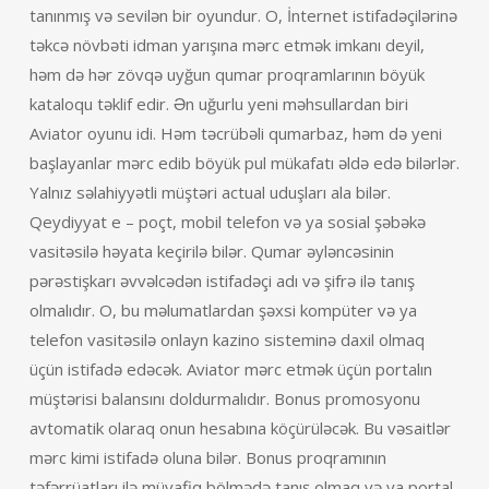
tanınmış və sevilən bir oyundur. O, İnternet istifadəçilərinə
təkcə növbəti idman yarışına mərc etmək imkanı deyil,
həm də hər zövqə uyğun qumar proqramlarının böyük
kataloqu təklif edir. Ən uğurlu yeni məhsullardan biri
Aviator oyunu idi. Həm təcrübəli qumarbaz, həm də yeni
başlayanlar mərc edib böyük pul mükafatı əldə edə bilərlər.
Yalnız səlahiyyətli müştəri actual uduşları ala bilər.
Qeydiyyat e – poçt, mobil telefon və ya sosial şəbəkə
vasitəsilə həyata keçirilə bilər. Qumar əyləncəsinin
pərəstişkarı əvvəlcədən istifadəçi adı və şifrə ilə tanış
olmalıdır. O, bu məlumatlardan şəxsi kompüter və ya
telefon vasitəsilə onlayn kazino sisteminə daxil olmaq
üçün istifadə edəcək. Aviator mərc etmək üçün portalın
müştərisi balansını doldurmalıdır. Bonus promosyonu
avtomatik olaraq onun hesabına köçürüləcək. Bu vəsaitlər
mərc kimi istifadə oluna bilər. Bonus proqramının
təfərrüatları ilə müvafiq bölmədə tanış olmaq və ya portal