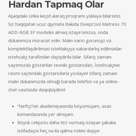
Hardan Tapmaq Olar
Aşaqıdakı Linkə keçid alaraq proqramı yükləyə bilərsiniz.
Siz həqiqətən ucuz qiymətə Bakıda DeepCool Matrexx 70
ADD-RGB 3F modelini almaq istəyirsinizsə, onda
dükanımıza müraciət edin. Malın xarici gorunüşü və
komplektləşdirilməsi istehlakçıya xəbərdarlıq edilmədən
istehsalçı tərəfindən dəyişdirilə bilər. Sifariş zamanı
saytımızda göstərilən texniki göstəriciləri, İstehsalçının
rəsmi saytındakı göstəricilərlə yoxlayın! Sifariş zamanı
malın dükanımızda olmağı barədə telefon və ya online-
chat vasitəsilə dəqiqləşdirin!
“Neftçi”nin akademiyasında böyümüşəm, əsas
komandasında yer almışam.
Böyük cekpotu daha tez vurmaq istəyən şəbəkə
istifadəçisi heç nə ilə qalma riskini daşıyır.