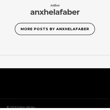
Author
anxhelafaber
MORE POSTS BY ANXHELAFABER
© 2026 Faber Media.