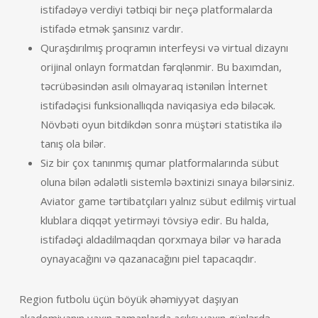
istifadəyə verdiyi tətbiqi bir neçə platformalarda
istifadə etmək şansınız vardır.
Quraşdırılmış proqramın interfeysi və virtual dizaynı
orijinal onlayn formatdan fərqlənmir. Bu baxımdan,
təcrübəsindən asılı olmayaraq istənilən İnternet
istifadəçisi funksionallıqda naviqasiya edə biləcək.
Növbəti oyun bitdikdən sonra müştəri statistika ilə
tanış ola bilər.
Siz bir çox tanınmış qumar platformalarında sübut
oluna bilən ədalətli sistemlə bəxtinizi sınaya bilərsiniz.
Aviator game tərtibatçıları yalnız sübut edilmiş virtual
klublara diqqət yetirməyi tövsiyə edir. Bu halda,
istifadəçi aldadilmaqdan qorxmaya bilər və harada
oynayacağını və qazanacağını piel tapacaqdır.
Region futbolu üçün böyük əhəmiyyət daşıyan