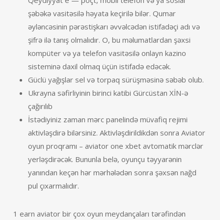
Qeydiyyat e — poçt, mobil telefon və ya sosial
şəbəkə vasitəsilə həyata keçirilə bilər. Qumar
əyləncəsinin pərəstişkarı əvvəlcədən istifadəçi adı və
şifrə ilə tanış olmalıdır. O, bu məlumatlardan şəxsi
kompüter və ya telefon vasitəsilə onlayn kazino
sisteminə daxil olmaq üçün istifadə edəcək.
Güclü yağışlar sel və torpaq sürüşməsinə səbəb olub.
Ukrayna səfirliyinin birinci katibi Gürcüstan XİN-ə
çağırılıb
İstədiyiniz zaman mərc panelində müvafiq rejimi
aktivləşdirə bilərsiniz. Aktivləşdirildikdən sonra Aviator
oyun proqramı – aviator one xbet avtomatik mərclər
yerləşdirəcək. Bununla belə, oyunçu təyyarənin
yanından keçən hər mərhələdən sonra şəxsən nağd
pul çıxarmalıdır.
1 earn aviator bir çox oyun meydançaları tərəfindən