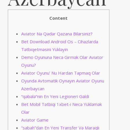
Content
Aviator Nə Qədər Qazana Bilərsiniz?
Bet Download Android Os – Cihazlarda
Tətbiqetməsini Yükləyin
Demo Oyununa Necə Girmək Olar Aviator
Oyunu?
Aviator Oyunu’ Nu Hardan Tapmaq Olar
Oyunda Avtomatik Oynayın Aviator Oyunu
Azerbaycan
“qəbələ”nin En Yeni Legioneri Gəldi
Bet Mobil Tətbiqi 1xbet-i Necə Yükləmək
Olar
Aviator Game
“sabah”dan En Yeni Transfer Və Maraqlı