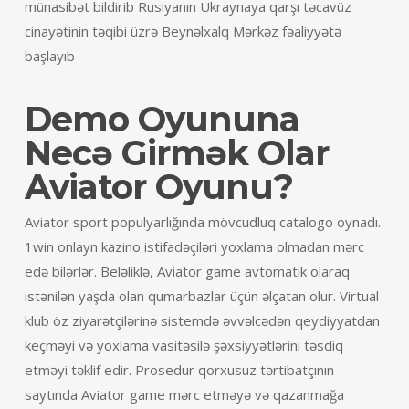
münasibət bildirib Rusiyanın Ukraynaya qarşı təcavüz
cinayətinin təqibi üzrə Beynəlxalq Mərkəz fəaliyyətə
başlayıb
Demo Oyununa
Necə Girmək Olar
Aviator Oyunu?
Aviator sport populyarlığında mövcudluq catalogo oynadı.
1win onlayn kazino istifadəçiləri yoxlama olmadan mərc
edə bilərlər. Beləliklə, Aviator game avtomatik olaraq
istənilən yaşda olan qumarbazlar üçün əlçatan olur. Virtual
klub öz ziyarətçilərinə sistemdə əvvəlcədən qeydiyyatdan
keçməyi və yoxlama vasitəsilə şəxsiyyətlərini təsdiq
etməyi təklif edir. Prosedur qorxusuz tərtibatçının
saytında Aviator game mərc etməyə və qazanmağa