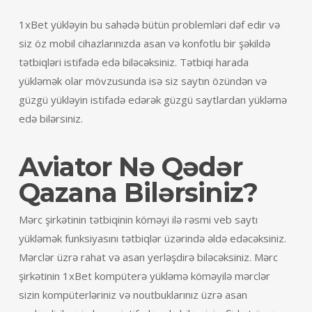
1xBet yükləyin bu sahədə bütün problemləri dəf edir və
siz öz mobil cihazlarınızda asan və konfotlu bir şəkildə
tətbiqləri istifadə edə biləcəksiniz. Tətbiqi harada
yükləmək olar mövzusunda isə siz saytın özündən və
güzgü yükləyin istifadə edərək güzgü saytlardan yükləmə
edə bilərsiniz.
Aviator Nə Qədər
Qazana Bilərsiniz?
Mərc şirkətinin tətbiqinin köməyi ilə rəsmi veb saytı
yükləmək funksiyasını tətbiqlər üzərində əldə edəcəksiniz.
Mərclər üzrə rahat və asan yerləşdirə biləcəksiniz. Mərc
şirkətinin 1xBet kompüterə yükləmə köməyilə mərclər
sizin kompüterləriniz və noutbuklarınız üzrə asan