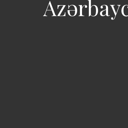
Azərbay