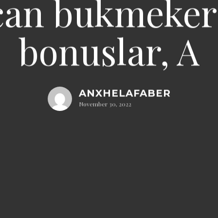
can bukmeker 
bonuslar, A
ANXHELAFABER
November 30, 2022