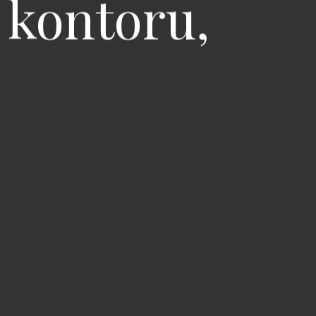
kontoru,